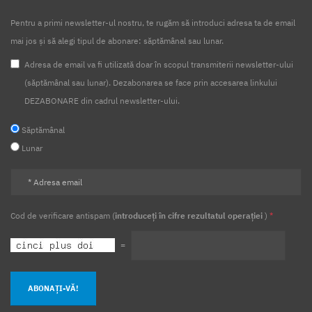
Pentru a primi newsletter-ul nostru, te rugăm să introduci adresa ta de email
mai jos și să alegi tipul de abonare: săptămânal sau lunar.
Adresa de email va fi utilizată doar în scopul transmiterii newsletter-ului
(săptămânal sau lunar). Dezabonarea se face prin accesarea linkului
DEZABONARE din cadrul newsletter-ului.
Săptămânal
Lunar
Cod de verificare antispam (
introduceți în cifre rezultatul operației
)
*
=
ABONAȚI-VĂ!