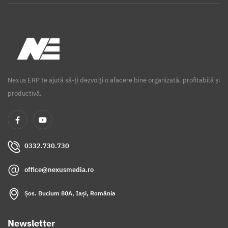
Nexus ERP te ajută să-ți dezvolți o afacere bine organizată, profitabilă și
productivă.
0332.730.730
office@nexusmedia.ro
Șos. Bucium 80A, Iași, România
Newsletter