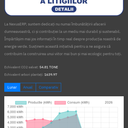
La NexusERP, suntem dedicați nu numai îmbunătățirii afacerii
dumneavoastră, ci și contribuției la un mediu mai durabil și sustenabil.
Împărtășim mai jos informații în timp real despre producția noastră de
energie verde. Susținem această inițiativă pentru a ne asigura că
contribuim la construirea unui viitor mai bun și mai ecologic pentru toți.
Echivalent CO2 salvat:
54.81 TONE
Echivalent arbori plantați:
1639.97
Lunar
Anual
Comparativ