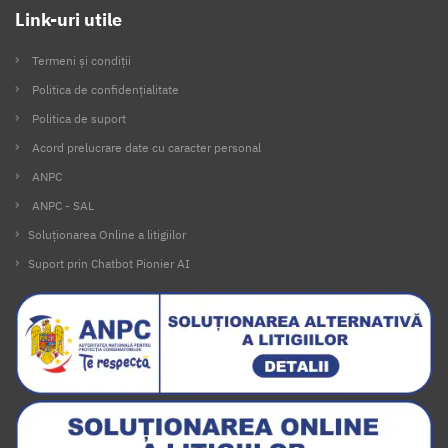
Link-uri utile
Termeni și condiții
Politica de confidențialitate
Politica de suport
Acord prelucrare date cu caracter personal
ANPC
ANPC - SAL
Soluționarea Online a litigiilor
Suport prin Chatbot Pionier AI