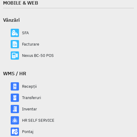
MOBILE & WEB
Vânzări
SFA
Facturare
Nexus BC-50 POS
WMS / HR
Recepții
Transferuri
Inventar
HR SELF SERVICE
Pontaj