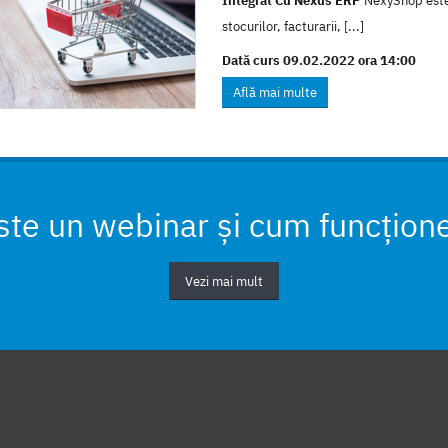
Integrat Cu Nexus ERP
NexyShop este 
stocurilor, facturarii, [...]
Dată curs 09.02.2022 ora 14:00
Află mai multe
ste un webinar și cum funcțion
Vezi mai mult