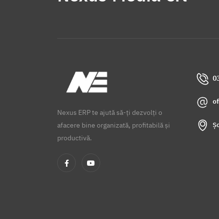
0
o
Nexus ERP te ajută să-ți dezvolți o
Șo
afacere bine organizată, profitabilă și
productivă.