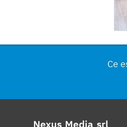
Ce e
Nexus Media srl