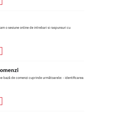
am o sesiune online de intrebari si raspunsuri cu
comenzi
pe bază de comenzi cuprinde următoarele: - identificarea