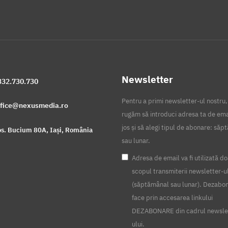
Newsletter
332.730.730
Pentru a primi newsletter-ul nostru,
ffice@nexusmedia.ro
rugăm să introduci adresa ta de ema
jos și să alegi tipul de abonare: să
s. Bucium 80A, Iași, România
sau lunar.
Adresa de email va fi utilizată do
scopul transmiterii newsletter-u
(săptămânal sau lunar). Dezabo
face prin accesarea linkului
DEZABONARE din cadrul newsle
ului.