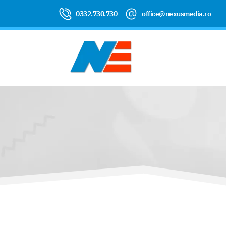
0332.730.730
office@nexusmedia.ro