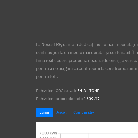
La NexusERP, suntem dedicați nu numai îmbunătățirii
contribuției la un mediu mai durabil și sustenabil. Îm
timp real despre producția noastră de energie verde.
pentru a ne asigura că contribuim la construirea unui 
pentru toți.
Echivalent CO2 salvat:
54.81 TONE
Echivalent arbori plantați:
1639.97
Lunar
Anual
Comparativ