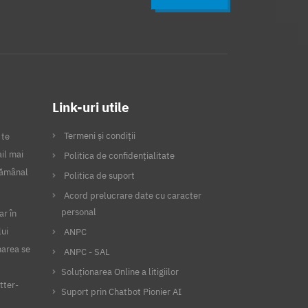
Link-uri utile
Termeni și condiții
 te
il mai
Politica de confidențialitate
ptămânal
Politica de suport
Acord prelucrare date cu caracter
personal
ar în
lui
ANPC
narea se
ANPC - SAL
Soluționarea Online a litigiilor
tter-
Suport prin Chatbot Pionier AI