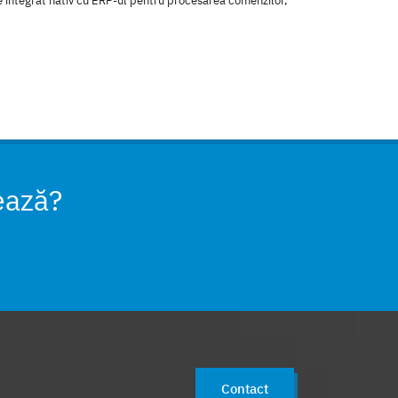
integrat nativ cu ERP-ul pentru procesarea comenzilor,
ează?
Contact