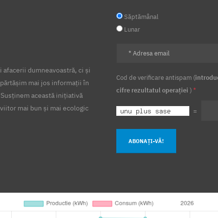
Săptămânal
Lunar
 afacerii dumneavoastră, ci și
Cod de verificare antispam (
introdu
părtășim mai jos informații în
cifre rezultatul operației
)
*
 Susținem această inițiativă
viitor mai bun și mai ecologic
=
ABONAȚI-VĂ!