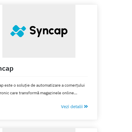
ncap
p este o soluție de automatizare a comerțului
ronic care transformă magazinele online
p-uri) în afaceri cu grad ridicat de
Vezi detalii
atizare, contribuind astfel la excelența
onală și la experiența clienților. Prin utilizarea
p, întreprinderile cresc vânzările și
ctivitatea, reducând în același timp costurile