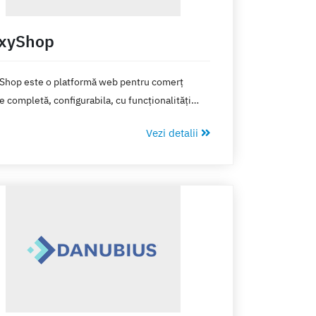
xyShop
Shop este o platformă web pentru comerţ
e completă, configurabila, cu funcţionalităţi
ne şi gata integrată cu: Nexus ERP, procesatori
Vezi detalii
ăţi online, curieri, motoare de căutare şi multe
 instrumente complementare.