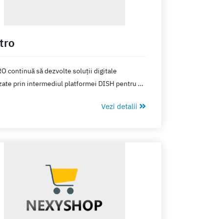
tro
 continuă să dezvolte soluții digitale
zate prin intermediul platformei DISH pentru a
 clienții mai aproape de restaurante, cafenele,
Vezi detalii
i și hoteluri.