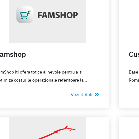
Famshop
Cu
mShop iti ofera tot ce ai nevoie pentru a-ti
BaseL
timiza costurile operationale referitoare la
Roman
nerarea facturilor, gestiunea stocului, generarea
Vezi detalii
B-urilor. Esti pregatit pentru urmatorul pas in
ezvoltare?