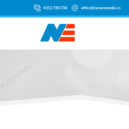
0332.730.730
office@nexusmedia.ro