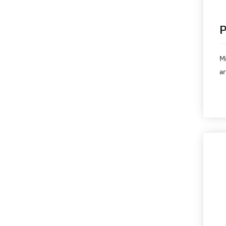
Wix
P
WooCommerce
YouTube
Mi
ar
in
ma