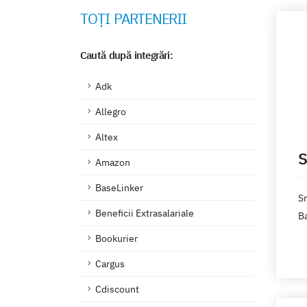
TOȚI PARTENERII
Caută după integrări:
Adk
Allegro
Altex
S
Amazon
BaseLinker
Sm
Beneficii Extrasalariale
B
Bookurier
Au
Cargus
sa
pr
Cdiscount
Ba