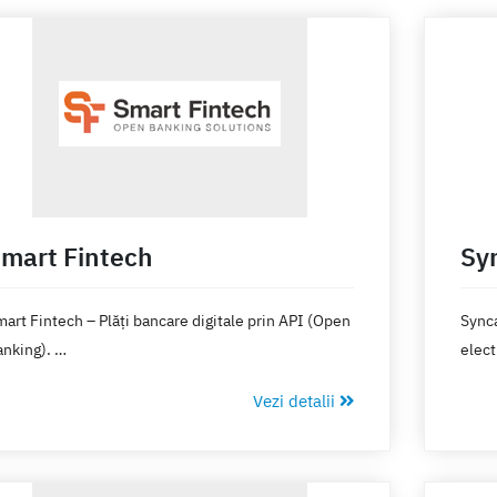
mart Fintech
Sy
art Fintech – Plăți bancare digitale prin API (Open
Synca
anking).
elect
(eSho
Vezi detalii
tomatizarea operațiunilor de plată a facturilor,
autom
lariilor, taxelor și plăților către alți terți este pentru
operați
ima dată posibilă cu ajutorul tehnologiei Open
Synca
nking guvernată de directiva PSD2 la nivel
produ