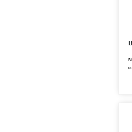
GoMag
Google Merchant Center
Google Tag Manager
Infinity
B
Innoshop
Libra
Bi
Magento
se
pr
MerchantPro
se
Metro
NemoExpress
Nexus FotoProduse
Nexus Livrari
Nexus Salarii