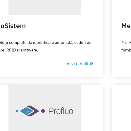
oSistem
Me
luții complete de identificare automată, coduri de
METRO
re, RFID și software.
furni
aduce
Vezi detalii
barur