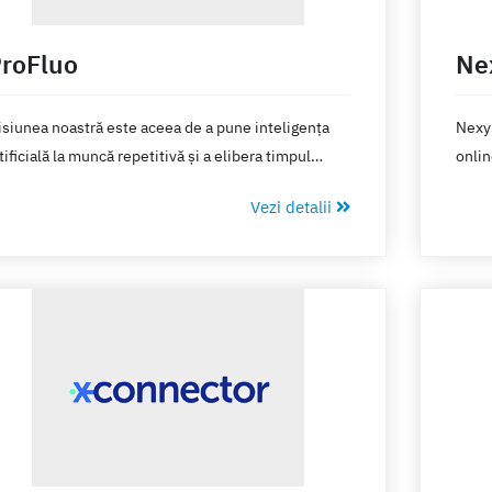
roFluo
Ne
siunea noastră este aceea de a pune inteligența
Nexy
tificială la muncă repetitivă și a elibera timpul
onlin
teligenței umane pentru a deveni mai creativi și
moder
Vezi detalii
i prosperi.
de pl
alte