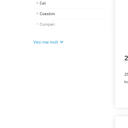
Cel
e
Coestim
Compari
CS Cart
Vezi mai mult
Datecs
DB Schenker
2
Decathlon
2
DHL
tr
Doraly
să
ma
DPD
DragonStar
Easysales