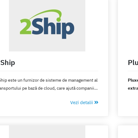
uropean.
opera
Ship
Pl
Ship este un furnizor de sisteme de management al
Pluxe
ansportului pe bază de cloud, care ajută companiile
extra
 selecteze cel mai bun serviciu de curierat la cel
Vezi detalii
i bun preț.
Desch
ta. P
extra
angaj