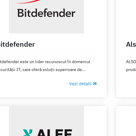
itdefender
Al
tdefender este un lider recunoscut în domeniul
ALSO 
curității IT, care oferă soluții superioare de
produ
evenție, detecție și răspuns la incidente de
conce
Vezi detalii
curitate cibernetică.
onlin
proce
intui
instr