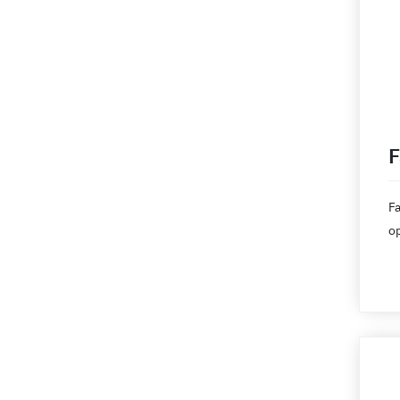
Ebay
Ecolet
Econt
Elefant
eMAG
Etsy
EuPlatesc
Fa
op
Facebook
ge
FAN Courier
AW
d
Fedex
Glami
Gls