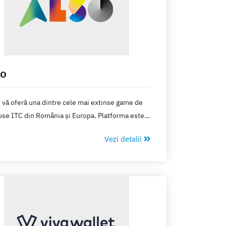
so
vă oferă una dintre cele mai extinse game de
se ​​ITC din România și Europa. Platforma este
pută ca un sistem de comenzi și informare
Vezi detalii
e pentru a oferi cel mai bun suport posibil în
sul dvs. de achiziție. În plus, în afară de funcții
tive de bază în magazinul ALSO, puteți utiliza
umente inovatoare și configuratori practici.