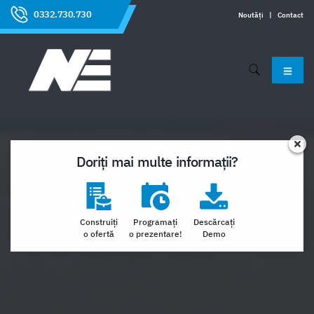
0332.730.730
Noutăți
|
Contact
Doriți mai multe informații?
Construiți
Programați
Descărcați
o ofertă
o prezentare!
Demo