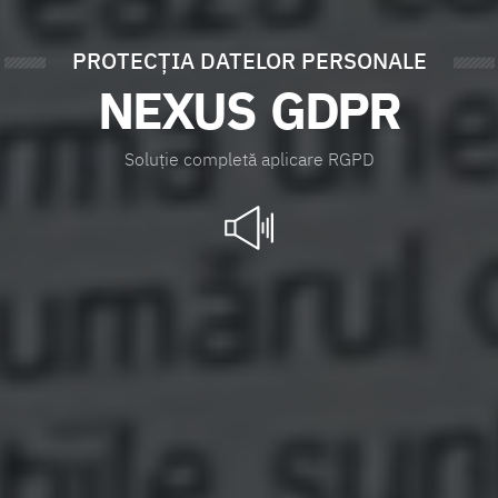
PROTECŢIA DATELOR PERSONALE
NEXUS GDPR
S
o
l
u
ţ
i
e
c
o
m
p
l
e
t
ă
a
p
l
i
c
a
r
e
R
G
P
D