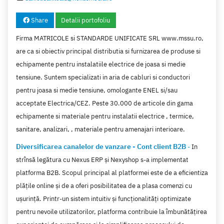
Share
Detalii portofoliu
Firma MATRICOLE si STANDARDE UNIFICATE SRL www.mssu.ro,
are ca si obiectiv principal distributia si furnizarea de produse si
echipamente pentru instalatiile electrice de joasa si medie
tensiune. Suntem specializati in aria de cabluri si conductori
pentru joasa si medie tensiune, omologante ENEL si/sau
acceptate Electrica/CEZ. Peste 30.000 de articole din gama
echipamente si materiale pentru instalatii electrice , termice,
sanitare, analizari, , materiale pentru amenajari interioare.
Diversificarea canalelor de vanzare - Cont client B2B
-
In
strînsă legătura cu Nexus ERP și Nexyshop s-a implementat
platforma B2B. Scopul principal al platformei este de a eficientiza
plățile online și de a oferi posibilitatea de a plasa comenzi cu
ușurință. Printr-un sistem intuitiv și funcționalități optimizate
pentru nevoile utilizatorilor, platforma contribuie la îmbunătățirea