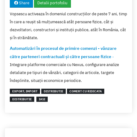
Share
Detalii portofoliu
Vopsescu activeaza în domeniul construcțiilor de peste 7 ani, timp
în care a reușit să mulțumească atât persoane fizice, cât și
dezvoltatori, constructori și instituții publice, atât în România, cât
și în străinătate.
Automatizări în procesul de primire comenzi - vânzare
către parteneri contractuali și către persoane fizice
-
Integrare platforme comerciale cu Nexus, configurare analize
detaliate pe tipuri de vânzări, categorii de articole, targete
îndeplinite, situații economice periodice.
EXPORT, IMPORT
DISTRIBUTIE
COMERT CU RIDICATA
DISTRIBUTIE
IASI