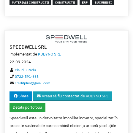
MATERIALE CONSTRUCTII
CONSTRUCTII
ERP
BUCURESTI
SPEEDWELL SRL
implementat de
KUBYNO SRL
22.09.2024
Claudiu Radu
0722-591-665
creditplus@gmail.com
Share
Vreau să fiu contactat de KUBYNO SRL
Detalii portofoliu
Speedwell este un dezvoltator imobiliar inovator, specializat în
proiecte sustenabile care combină eficiența urbană și soluțiile