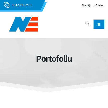
0332.730.730
Noutăți
|
Contact
Portofoliu