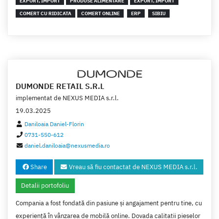
EXPORT, IMPORT
PRODUSE ALIMENTARE
EXPORT, IMPORT
COMERT CU RIDICATA
COMERT ONLINE
ERP
SIBIU
DUMONDE RETAIL S.R.L
implementat de
NEXUS MEDIA s.r.l.
19.03.2025
Daniloaia Daniel-Florin
0731-550-612
daniel.daniloaia@nexusmedia.ro
Share
Vreau să fiu contactat de NEXUS MEDIA s.r.l.
Detalii portofoliu
Compania a fost fondată din pasiune și angajament pentru tine, cu
experiență în vânzarea de mobilă online. Dovada calitatii pieselor