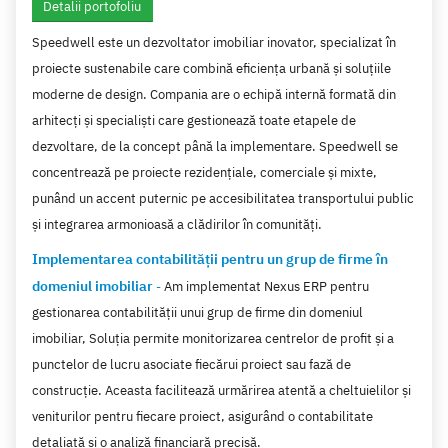
Detalii portofoliu
Speedwell este un dezvoltator imobiliar inovator, specializat în
proiecte sustenabile care combină eficiența urbană și soluțiile
moderne de design. Compania are o echipă internă formată din
arhitecți și specialiști care gestionează toate etapele de
dezvoltare, de la concept până la implementare. Speedwell se
concentrează pe proiecte rezidențiale, comerciale și mixte,
punând un accent puternic pe accesibilitatea transportului public
și integrarea armonioasă a clădirilor în comunități.
Implementarea contabilității pentru un grup de firme în
domeniul imobiliar
-
Am implementat Nexus ERP pentru
gestionarea contabilității unui grup de firme din domeniul
imobiliar, Soluția permite monitorizarea centrelor de profit și a
punctelor de lucru asociate fiecărui proiect sau fază de
construcție. Aceasta facilitează urmărirea atentă a cheltuielilor și
veniturilor pentru fiecare proiect, asigurând o contabilitate
detaliată și o analiză financiară precisă.