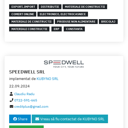
EXPORT, IMPORT
DISTRIBUTIE
MATERIALE DE CONSTRUCTII
COMERT ONLINE
ELECTRONICE, ELECTROCASNICE
MATERIALE DE CONSTRUCTII
PRODUSE NON ALIMENTARE
BRICOLAJ
MATERIALE CONSTRUCTII
ERP
CONSTANTA
SPEEDWELL SRL
implementat de
KUBYNO SRL
22.09.2024
Claudiu Radu
0722-591-665
creditplus@gmail.com
Share
Vreau să fiu contactat de KUBYNO SRL