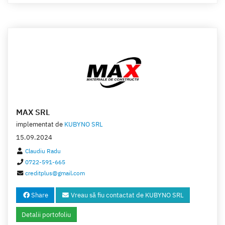
MAX SRL
implementat de
KUBYNO SRL
15.09.2024
Claudiu Radu
0722-591-665
creditplus@gmail.com
Share
Vreau să fiu contactat de KUBYNO SRL
Detalii portofoliu