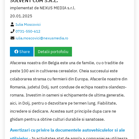
SOLVENT COM S.R.L.
implementat de
NEXUS MEDIA s.r.l.
20.01.2025
Iulia Moscovici
0731-550-612
iulia.moscovici@nexusmedia.ro
Share
Detalii portofoliu
Afacerea noastra din Belgia este una de familie, cu o traditie de
peste 100 ani in cultivarea cerealelor. Cheia succesului este
colaborarea stransa cu fermierii din Europa. Afacerile noastre din
Romania, judetul Dolj, sunt conduse de echipa noastra olandezo-
romana. Investim in oameni si echipamente de ultima generatie,
aici, in Dolj, pentru o dezvoltare pe termen lung. Fiabilitate,
incredere si dedicare. Acestea sunt principile dupa care ne
ghidam pentru a obtine culturi durabile si sanatoase.
Avertizari cu privire la documentele autovehiculelor si ale
utilajelor
-
In activitatea atat de ampla a companiei se utilizeaza