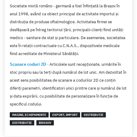
Alba
(4)
Societate mixtă româno - germană a fost înfiinţată la Braşov în
Asistenta juridica
(6)
Ialomita
(3)
anul 1998, având ca obiect principal de activitate importul şi
Liberi profesionisti
(6)
Bacau
(3)
distribuţia de produse oftalmologice. Activitatea firmei se
Produse farmaceutice
(6)
desfăşoară pe întreg teritoriul ţării, principalii clienţi fiind unităţi
Timis
(3)
Mobilier
(6)
medico - sanitare de stat şi particulare. De asemenea, societatea
Calarasi
(3)
este în relaţii contractuale cu C.N.A.S., dispozitivele medicale
Produse agricole
(5)
Teleorman
(3)
fiind acreditate de Ministerul Sănătăţii.
Confectii
(5)
Braila
(2)
Scanare coduri 2D
-
Articolele sunt recepționate, urmărite în
Mobilier
(5)
Dambovita
(2)
stoc propriu sau la terți după numărul de lot unic. Am dezvoltat în
Materiale electrice
(5)
acest sens posibilitatea de scanare a codurilor 2D ce conțin
Harghita
(2)
Cresterea animalelor
(5)
diferiți parametri, identificatori unici printre care și numărul de lot
Tulcea
(2)
și data expirării, cu posibilitate de personalizare în funcție de
Servicii IT
(4)
Caras-Severin
(1)
specificul codului.
Organizatii non-guvernamentale
(4)
Valcea
(1)
MASINI, ECHIPAMENTE
EXPORT, IMPORT
DISTRIBUTIE
Leasing, Asigurari auto
(4)
Hunedoara
(1)
DISTRIBUTIE
BRASOV
Bauturi, Tigari
(4)
Arges
(1)