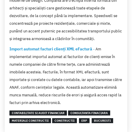
moderne de design. Compania are o echipă internă formată din
arhitecți și specialiști care gestionează toate etapele de
dezvoltare, de la concept până la implementare. Speedwell se
concentrează pe proiecte rezidențiale, comerciale și mixte,
punând un accent puternic pe accesibilitatea transportului public
și integrarea armonioasă a clădirilor în comunități.
Import automat facturi clienți XML eFactură
-
Am
implementat importul automat al facturilor de clienți emise în
numele companiei de către firme terțe, care administrează
imobilele acesteia. Facturile, în format XML eFactură, sunt
importate și corelate cu datele contabile, iar apoi transmise către
ANAF, conform cerințelor legale. Această automatizare elimină
munca manuală, reduce riscurile de erori și asigură acces rapid la
facturi prin arhiva electronică.
CONTABILITATE SI AUDIT FINANCIAR
CONSULTANTA FINACIARA
MATERIALE CONSTRUCTII
CONSTRUCTII
ERP
BUCURESTI