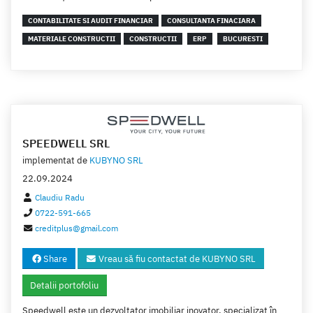
CONTABILITATE SI AUDIT FINANCIAR
CONSULTANTA FINACIARA
MATERIALE CONSTRUCTII
CONSTRUCTII
ERP
BUCURESTI
SPEEDWELL SRL
implementat de
KUBYNO SRL
22.09.2024
Claudiu Radu
0722-591-665
creditplus@gmail.com
Share
Vreau să fiu contactat de KUBYNO SRL
Detalii portofoliu
Speedwell este un dezvoltator imobiliar inovator, specializat în