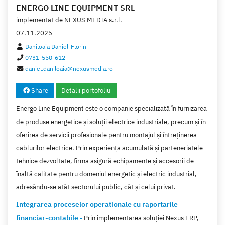
ENERGO LINE EQUIPMENT SRL
implementat de
NEXUS MEDIA s.r.l.
07.11.2025
Daniloaia Daniel-Florin
0731-550-612
daniel.daniloaia@nexusmedia.ro
Share
Detalii portofoliu
Energo Line Equipment este o companie specializată în furnizarea
de produse energetice și soluții electrice industriale, precum și în
oferirea de servicii profesionale pentru montajul și întreținerea
cablurilor electrice. Prin experiența acumulată și parteneriatele
tehnice dezvoltate, firma asigură echipamente și accesorii de
înaltă calitate pentru domeniul energetic și electric industrial,
adresându-se atât sectorului public, cât și celui privat.
Integrarea proceselor operationale cu raportarile
financiar-contabile
-
Prin implementarea soluției Nexus ERP,