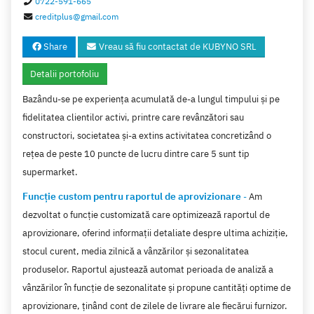
0722-591-665
creditplus@gmail.com
Share
Vreau să fiu contactat de KUBYNO SRL
Detalii portofoliu
Bazându-se pe experiența acumulată de-a lungul timpului și pe
fidelitatea clientilor activi, printre care revânzători sau
constructori, societatea și-a extins activitatea concretizând o
rețea de peste 10 puncte de lucru dintre care 5 sunt tip
supermarket.
Funcție custom pentru raportul de aprovizionare
-
Am
dezvoltat o funcție customizată care optimizează raportul de
aprovizionare, oferind informații detaliate despre ultima achiziție,
stocul curent, media zilnică a vânzărilor și sezonalitatea
produselor. Raportul ajustează automat perioada de analiză a
vânzărilor în funcție de sezonalitate și propune cantități optime de
aprovizionare, ținând cont de zilele de livrare ale fiecărui furnizor.