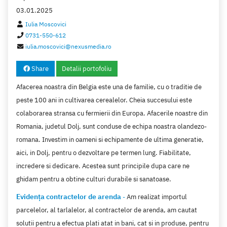
03.01.2025
Iulia Moscovici
0731-550-612
iulia.moscovici@nexusmedia.ro
Share
Detalii portofoliu
Afacerea noastra din Belgia este una de familie, cu o traditie de
peste 100 ani in cultivarea cerealelor. Cheia succesului este
colaborarea stransa cu fermierii din Europa. Afacerile noastre din
Romania, judetul Dolj, sunt conduse de echipa noastra olandezo-
romana. Investim in oameni si echipamente de ultima generatie,
aici, in Dolj, pentru o dezvoltare pe termen lung. Fiabilitate,
incredere si dedicare. Acestea sunt principile dupa care ne
ghidam pentru a obtine culturi durabile si sanatoase.
Evidența contractelor de arenda
-
Am realizat importul
parcelelor, al tarlalelor, al contractelor de arenda, am cautat
solutii pentru a efectua plati atat in bani, cat si in produse, pentru