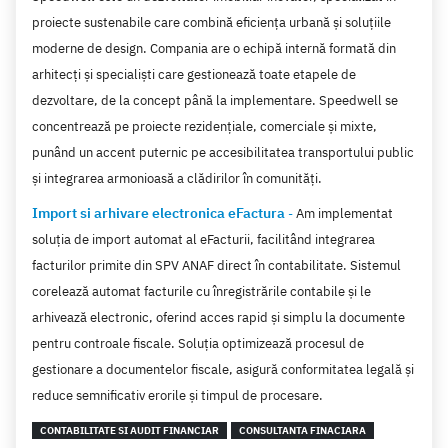
proiecte sustenabile care combină eficiența urbană și soluțiile
moderne de design. Compania are o echipă internă formată din
arhitecți și specialiști care gestionează toate etapele de
dezvoltare, de la concept până la implementare. Speedwell se
concentrează pe proiecte rezidențiale, comerciale și mixte,
punând un accent puternic pe accesibilitatea transportului public
și integrarea armonioasă a clădirilor în comunități.
Import si arhivare electronica eFactura
-
Am implementat
soluția de import automat al eFacturii, facilitând integrarea
facturilor primite din SPV ANAF direct în contabilitate. Sistemul
corelează automat facturile cu înregistrările contabile și le
arhivează electronic, oferind acces rapid și simplu la documente
pentru controale fiscale. Soluția optimizează procesul de
gestionare a documentelor fiscale, asigură conformitatea legală și
reduce semnificativ erorile și timpul de procesare.
CONTABILITATE SI AUDIT FINANCIAR
CONSULTANTA FINACIARA