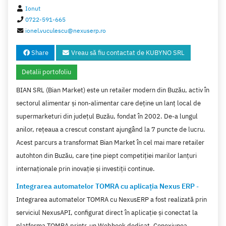
Ionut
0722-591-665
ionel.vuculescu@nexuserp.ro
Share
Vreau să fiu contactat de KUBYNO SRL
Detalii portofoliu
BIAN SRL (Bian Market) este un retailer modern din Buzău, activ în
sectorul alimentar și non-alimentar care deține un lanț local de
supermarketuri din județul Buzău, fondat în 2002. De-a lungul
anilor, rețeaua a crescut constant ajungând la 7 puncte de lucru.
Acest parcurs a transformat Bian Market în cel mai mare retailer
autohton din Buzău, care ține piept competiției marilor lanțuri
internaționale prin inovație și investiții continue.
Integrarea automatelor TOMRA cu aplicația Nexus ERP
-
Integrarea automatelor TOMRA cu NexusERP a fost realizată prin
serviciul NexusAPI, configurat direct în aplicație și conectat la
platforma TOMRA printr-un Webhook dedicat. Conexiunea