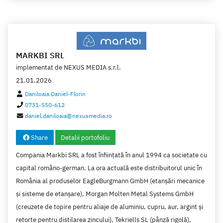
Expeditie marfuri
(3)
Consultanta IT
(3)
Servicii medicale
(3)
Electronice, electrocasnice
(3)
MARKBI SRL
Turism
implementat de
NEXUS MEDIA s.r.l.
(3)
21.01.2026
Servicii de paza si protectie
(3)
Daniloaia Daniel-Florin
Jocuri de noroc
(2)
0731-550-612
daniel.daniloaia@nexusmedia.ro
Aerobic, Fitness
(2)
Preparate din peste
(2)
Share
Detalii portofoliu
Agentii Publicitate
(2)
Compania Markbi SRL a fost înfiinţată în anul 1994 ca societate cu
Coafor, Frizerie
(1)
capital româno-german. La ora actuală este distribuitorul unic în
România al produselor EagleBurgmann GmbH (etanşări mecanice
Webdesign
(1)
şi sisteme de etanşare), Morgan Molten Metal Systems GmbH
Telecomunicatii
(1)
(creuzete de topire pentru aliaje de aluminiu, cupru, aur, argint şi
Produse Software
(1)
retorte pentru distilarea zincului), Tekriells SL (pânză rigolă),