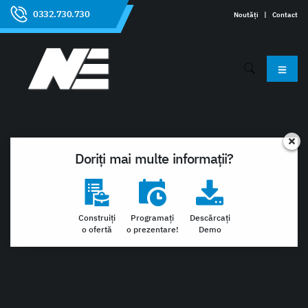
0332.730.730
Noutăți
|
Contact
Doriți mai multe informații?
Construiți
Programați
Descărcați
o ofertă
o prezentare!
Demo