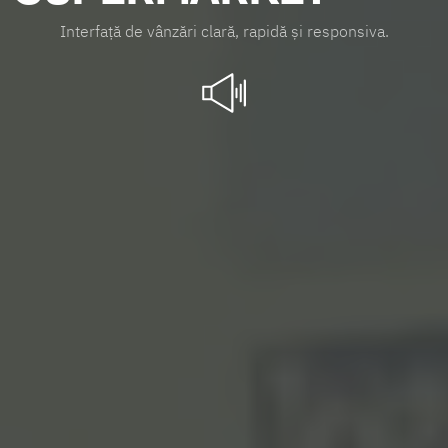
I
n
t
e
r
f
a
ţ
ă
d
e
v
â
n
z
ă
r
i
c
l
a
r
ă
,
r
a
p
i
d
ă
ş
i
r
e
s
p
o
n
s
i
v
a
.