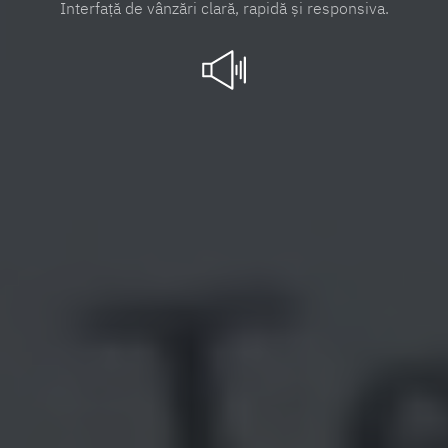
I
n
t
e
r
f
a
ţ
ă
d
e
v
â
n
z
ă
r
i
c
l
a
r
ă
,
r
a
p
i
d
ă
ş
i
r
e
s
p
o
n
s
i
v
a
.