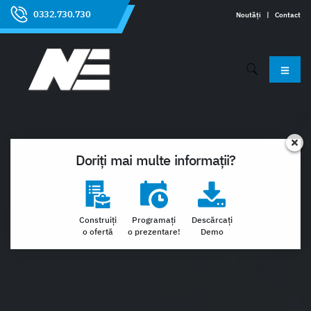
0332.730.730
Noutăți
|
Contact
Doriți mai multe informații?
Construiți
Programați
Descărcați
o ofertă
o prezentare!
Demo