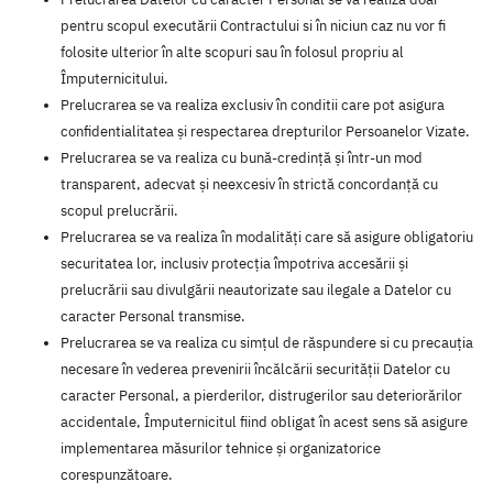
pentru scopul executării Contractului si în niciun caz nu vor fi
folosite ulterior în alte scopuri sau în folosul propriu al
Împuternicitului.
Prelucrarea se va realiza exclusiv în conditii care pot asigura
confidentialitatea și respectarea drepturilor Persoanelor Vizate.
Prelucrarea se va realiza cu bună-credință și într-un mod
transparent, adecvat și neexcesiv în strictă concordanță cu
scopul prelucrării.
Prelucrarea se va realiza în modalități care să asigure obligatoriu
securitatea lor, inclusiv protecția împotriva accesării și
prelucrării sau divulgării neautorizate sau ilegale a Datelor cu
caracter Personal transmise.
Prelucrarea se va realiza cu simțul de răspundere si cu precauția
necesare în vederea prevenirii încălcării securității Datelor cu
caracter Personal, a pierderilor, distrugerilor sau deteriorărilor
accidentale, Împuternicitul fiind obligat în acest sens să asigure
implementarea măsurilor tehnice și organizatorice
corespunzătoare.