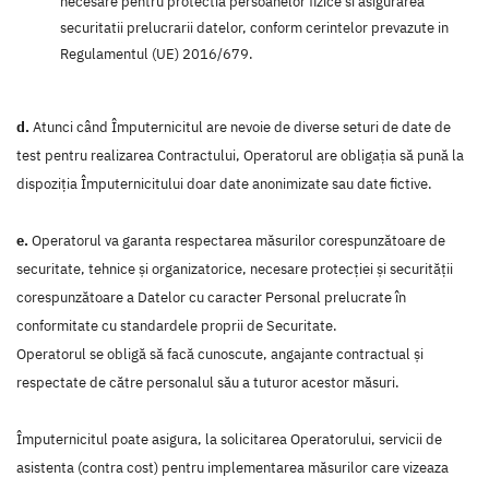
necesare pentru protectia persoanelor fizice si asigurarea
securitatii prelucrarii datelor, conform cerintelor prevazute in
Regulamentul (UE) 2016/679.
d.
Atunci când Împuternicitul are nevoie de diverse seturi de date de
test pentru realizarea Contractului, Operatorul are obligaţia să pună la
dispoziţia Împuternicitului doar date anonimizate sau date fictive.
e.
Operatorul va garanta respectarea măsurilor corespunzătoare de
securitate, tehnice şi organizatorice, necesare protecţiei şi securităţii
corespunzătoare a Datelor cu caracter Personal prelucrate în
conformitate cu standardele proprii de Securitate.
Operatorul se obligă să facă cunoscute, angajante contractual și
respectate de către personalul său a tuturor acestor măsuri.
Împuternicitul poate asigura, la solicitarea Operatorului, servicii de
asistenta (contra cost) pentru implementarea măsurilor care vizeaza