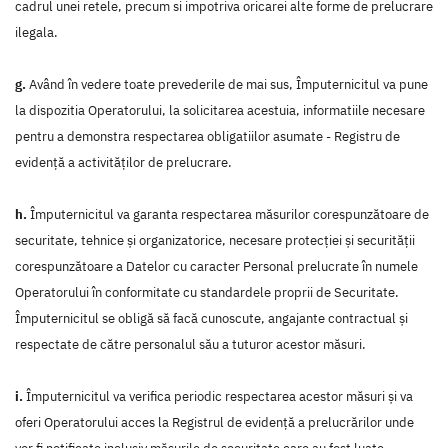
cadrul unei retele, precum si impotriva oricarei alte forme de prelucrare
ilegala.
g.
Având în vedere toate prevederile de mai sus, Împuternicitul va pune
la dispozitia Operatorului, la solicitarea acestuia, informatiile necesare
pentru a demonstra respectarea obligatiilor asumate - Registru de
evidenţă a activităţilor de prelucrare.
h.
Împuternicitul va garanta respectarea măsurilor corespunzătoare de
securitate, tehnice şi organizatorice, necesare protecţiei şi securităţii
corespunzătoare a Datelor cu caracter Personal prelucrate în numele
Operatorului în conformitate cu standardele proprii de Securitate.
Împuternicitul se obligă să facă cunoscute, angajante contractual și
respectate de către personalul său a tuturor acestor măsuri.
i.
Împuternicitul va verifica periodic respectarea acestor măsuri şi va
oferi Operatorului acces la Registrul de evidenţă a prelucrărilor unde