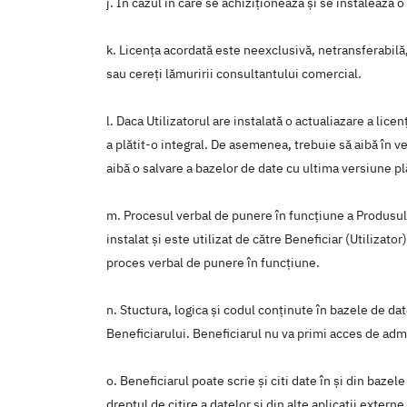
j. În cazul în care se achiziționează și se instalează
k. Licența acordată este neexclusivă, netransferabilă,
sau cereți lămuririi consultantului comercial.
l. Daca Utilizatorul are instalată o actualiazare a lic
a plătit-o integral. De asemenea, trebuie să aibă în ve
aibă o salvare a bazelor de date cu ultima versiune pl
m. Procesul verbal de punere în funcţiune a Produsului
instalat şi este utilizat de către Beneficiar (Utiliza
proces verbal de punere în funcţiune.
n. Stuctura, logica şi codul conţinute în bazele de da
Beneficiarului. Beneficiarul nu va primi acces de admi
o. Beneficiarul poate scrie şi citi date în şi din baz
dreptul de citire a datelor şi din alte aplicatii externe