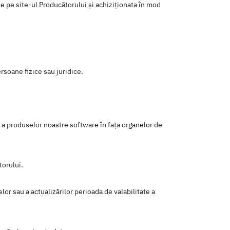
ă de pe site-ul Producătorului și achiziționata în mod
ersoane fizice sau juridice.
a a produselor noastre software în fața organelor de
torului.
elor sau a actualizărilor perioada de valabilitate a