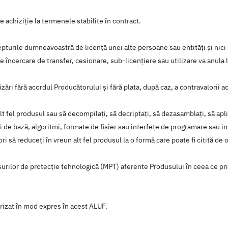
de achiziţie la termenele stabilite în contract.
repturile dumneavoastră de licență unei alte persoane sau entități și nici s
ce încercare de transfer, cesionare, sub-licențiere sau utilizare va anula 
ări fără acordul Producătorului și fără plata, după caz, a contravalorii a
alt fel produsul sau să decompilați, să decriptați, să dezasamblați, să apl
i de bază, algoritmi, formate de fișier sau interfețe de programare sau in
ori să reduceți în vreun alt fel produsul la o formă care poate fi citită de
ăsurilor de protecție tehnologică (MPT) aferente Produsului în ceea ce priv
orizat în mod expres în acest ALUF.