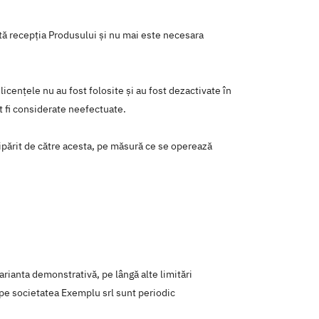
ată recepţia Produsului şi nu mai este necesara
icenţele nu au fost folosite şi au fost dezactivate în
t fi considerate neefectuate.
i tipărit de către acesta, pe măsură ce se operează
Varianta demonstrativă, pe lângă alte limitări
e pe societatea Exemplu srl sunt periodic