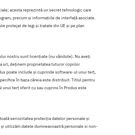
țiale; acesta reprezintă un secret tehnologic care
program, precum și informațiile de interfață asociate.
e protejat de legi și tratate din UE și pe plan
lui nostru sunt licențiate (nu vândute). Nu aveți
a srl, deținem proprietatea tuturor copiilor
dus poate include și cuprinde software-ul unui terț,
ecifice în baza căreia este distribuit. Titlul pentru
l unui terț oferit cu sau cuprins în Produs este
toată seriozitatea protecția datelor personale și
ăm și utilizăm datele dumneavoastră personale si non-