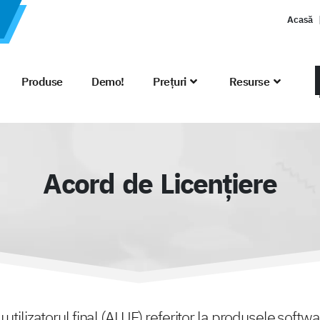
Acasă
Produse
Demo!
Prețuri
Resurse
Acord de Licențiere
 utilizatorul final (ALUF) referitor la produsele soft