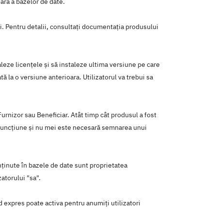
oară a bazelor de date.
ați. Pentru detalii, consultați documentația produsului
taleze licenţele şi să instaleze ultima versiune pe care
ă la o versiune anterioara. Utilizatorul va trebui sa
urnizor sau Beneficiar. Atât timp cât produsul a fost
în funcţiune şi nu mei este necesară semnarea unui
onţinute în bazele de date sunt proprietatea
atorului "sa".
od expres poate activa pentru anumiţi utilizatori