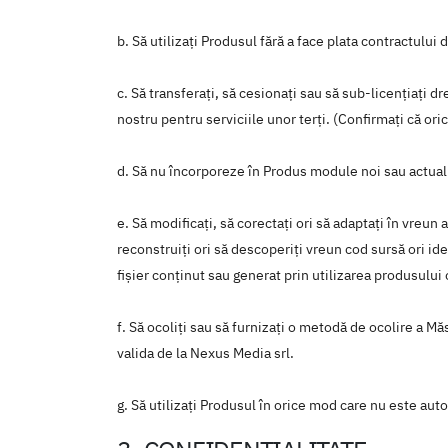
b. Să utilizați Produsul fără a face plata contractului 
c. Să transferați, să cesionați sau să sub-licențiați d
nostru pentru serviciile unor terți. (Confirmați că ori
d. Să nu încorporeze în Produs module noi sau actualiz
e. Să modificați, să corectați ori să adaptați în vreun 
reconstruiți ori să descoperiți vreun cod sursă ori ide
fișier conținut sau generat prin utilizarea produsului 
f. Să ocoliți sau să furnizați o metodă de ocolire a M
valida de la Nexus Media srl.
g. Să utilizați Produsul în orice mod care nu este aut