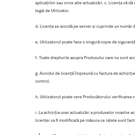
aplicaţiilor sau orice alte actualizări. c. Licența vă d
legal de Utilizator.
d. Licența se acordă pe server și cuprinde un număr d
e. Utilizatorul poate face o singură copie de siguranță
f. Toate drepturile asupra Produsului care nu sunt a
g. Acordul de licență împreună cu factura de achiziție
control.
h. Utilizatorul poate cere Producătorului verificarea v
i. La achiziția unei actualizări a produselor noastre ac
licenței va fi modificată pe măsura ce ratele sunt fac