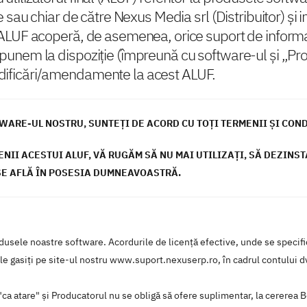
e sau chiar de către Nexus Media srl (Distribuitor) și in
 ALUF acoperă, de asemenea, orice suport de informați
punem la dispoziție (împreună cu software-ul și „Prod
odificări/amendamente la acest ALUF.
ARE-UL NOSTRU, SUNTEŢI DE ACORD CU TOŢI TERMENII ŞI CONDI
NII ACESTUI ALUF, VĂ RUGĂM SĂ NU MAI UTILIZAŢI, SĂ DEZINST
SE AFLĂ ÎN POSESIA DUMNEAVOASTRĂ.
usele noastre software. Acordurile de licenţă efective, unde se specifica
t le gasiţi pe site-ul nostru www.suport.nexuserp.ro, în cadrul contului d
a atare" şi Producatorul nu se obligă să ofere suplimentar, la cererea Ben