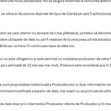
 o versiune nouă (actualizare) NU se asigură revenirea la versiunea anteri
 iar sfera ei de acțiune depinde de tipul de licență pe care îl achizițion
enţelor pe care ulterior nu doreşte să o mai plătească, va trebui să dezins
dere că bazele de date nu pot fi readuse de la versiunea ultimă actualizat
ătită sau va folosi în continuare baze de date noi.
 nu este obligatoriu şi este asimilat cu instalarea produselor de catre F
tor) pe o perioadă de 15 zile sau mai mult, Produsul este considerat pus 
te sunt proprietatea intelectuală a Producătorului şi doar informaţiile c
nistrare/modificare a bazelor de date, mai exact nu va primi parola utiliz
ele de date doar prin intermediul Produselor oferite de Producator şi în m
.