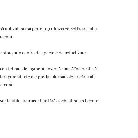
ă utilizați ori să permiteți utilizarea Software-ului
licența.)
cestora prin contracte speciale de actualizare.
icați tehnici de inginerie inversă sau să încercați să
teroperabilitate ale produsului sau ale oricărui alt
 oameni.
ește utilizarea acestuia fără a achiziționa o licența