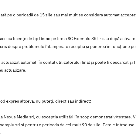
ilizată pe o perioadă de 15 zile sau mai mult se considera automat accept
 face cu licenţe de tip Demo pe firma SC Exemplu SRL - sau după activare l
n scris despre problemele întampinate recepţia şi punerea în funcţiune po
 actualizat automat, în contul utilizatorului final și poate fi descărcat ș
au actualizare.
d expres altceva, nu puteți, direct sau indirect:
e la Nexus Media srl, cu excepția utilizării în scop demonstrativ/testare. 
 Exemplu srl si pentru o perioada de cel mult 90 de zile. Datele introdus
.