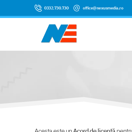
0332.730.730
office@nexusmedia.ro
Acesta este un
Acord de licență
pentru