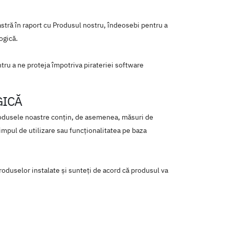
tră în raport cu Produsul nostru, îndeosebi pentru a
ogică.
entru a ne proteja împotriva pirateriei software
GICĂ
Produsele noastre conțin, de asemenea, măsuri de
impul de utilizare sau funcționalitatea pe baza
roduselor instalate şi sunteţi de acord că produsul va