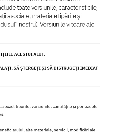
clude toate versiunile, caracteristicile,
i asociate, materiale tipărite și
usul” nostru). Versiunile viitoare ale
ŢIILE ACESTUI ALUF.
ALAŢI, SĂ ŞTERGEŢI ŞI SĂ DISTRUGEŢI IMEDIAT
 exact tipurile, versiunile, cantitățile și perioadele
vs.
eficiarului, alte materiale, servicii, modificări ale