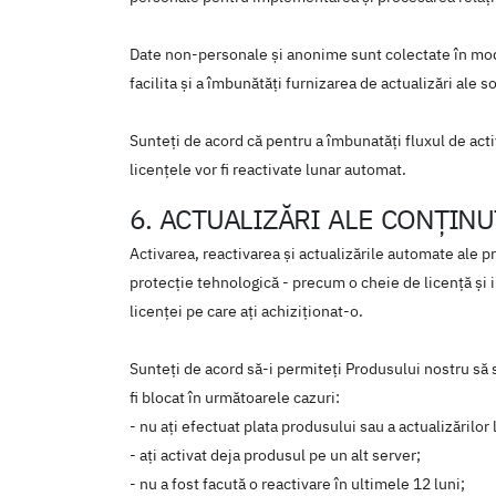
Date non-personale şi anonime sunt colectate în mod
facilita și a îmbunătăți furnizarea de actualizări ale 
Sunteți de acord că pentru a îmbunatăţi fluxul de activ
licenţele vor fi reactivate lunar automat.
6. ACTUALIZĂRI ALE CONŢIN
Activarea, reactivarea şi actualizările automate ale
protecţie tehnologică - precum o cheie de licență şi 
licenței pe care ați achiziționat-o.
Sunteți de acord să-i permiteți Produsului nostru să 
fi blocat în următoarele cazuri:
- nu aţi efectuat plata produsului sau a actualizărilo
- aţi activat deja produsul pe un alt server;
- nu a fost facută o reactivare în ultimele 12 luni;