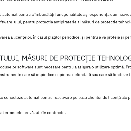
 automat pentru a îmbunătăți funcționalitatea și experiența dumneavoas
software-ului, pentru protectia antipiraterie şi măsuri de protecţie tehnol
area a licenţelor, în cazul plăţilor periodice, şi pentru a vă proteja şi p
UTULUI, MĂSURI DE PROTECŢIE TEHNOLO
 produselor software sunt necesare pentru a asigura o utilizare optimă. 
instrumente care să împiedice copierea nelimitată sau care să limiteze t
se conecteze automat pentru reactivare pe baza cheiilor de licenţă ale p
r la termenele prevăzute în contracte;