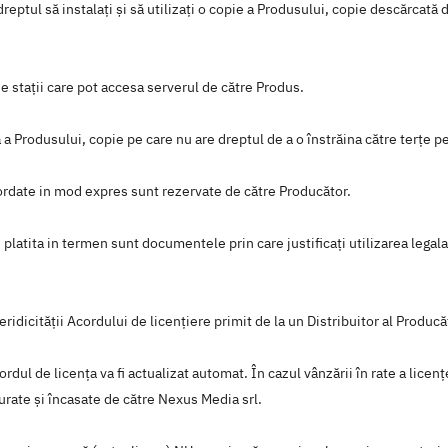
ă dreptul să instalați și să utilizați o copie a Produsului, copie descărcat
e stații care pot accesa serverul de către Produs.
 a Produsului, copie pe care nu are dreptul de a o înstrăina către terțe p
cordate in mod expres sunt rezervate de către Producător.
 platita in termen sunt documentele prin care justificați utilizarea legal
eridicității Acordului de licențiere primit de la un Distribuitor al Producă
ordul de licența va fi actualizat automat. În cazul vânzării în rate a licenț
turate și încasate de către Nexus Media srl.