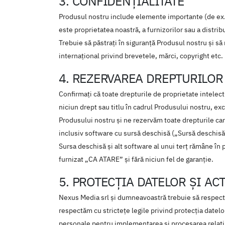
3. CONFIDENŢIALITATE
Produsul nostru include elemente importante (de ex., 
este proprietatea noastră, a furnizorilor sau a distrib
Trebuie să păstrați în siguranță Produsul nostru și să 
internațional privind brevetele, mărci, copyright etc.
4. REZERVAREA DREPTURILOR
Confirmați că toate drepturile de proprietate intelec
niciun drept sau titlu în cadrul Produsului nostru, ex
Produsului nostru și ne rezervăm toate drepturile car
inclusiv software cu sursă deschisă („Sursă deschisă”),
Sursa deschisă și alt software al unui terț rămâne în 
furnizat „CA ATARE” și fără niciun fel de garanție.
5. PROTECŢIA DATELOR ŞI AC
Nexus Media srl și dumneavoastră trebuie să respectați
respectăm cu strictețe legile privind protecția datelo
personale pentru implementarea și procesarea relați