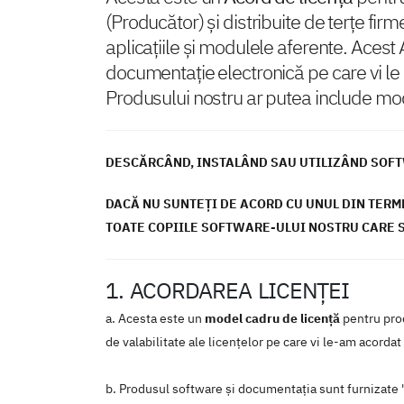
(Producător) și distribuite de terțe firm
aplicațiile și modulele aferente. Acest
documentație electronică pe care vi le 
Produsului nostru ar putea include m
DESCĂRCÂND, INSTALÂND SAU UTILIZÂND SOFTW
DACĂ NU SUNTEŢI DE ACORD CU UNUL DIN TERME
TOATE COPIILE SOFTWARE-ULUI NOSTRU CARE 
1. ACORDAREA LICENŢEI
a. Acesta este un
model cadru de licenţă
pentru prod
de valabilitate ale licențelor pe care vi le-am acorda
b. Produsul software şi documentaţia sunt furnizate "c