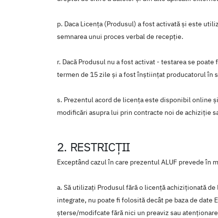
p. Daca Licenţa (Produsul) a fost activată şi este ut
semnarea unui proces verbal de recepţie.
r. Dacă Produsul nu a fost activat - testarea se poate
termen de 15 zile şi a fost înştiinţat producatorul î
s. Prezentul acord de licența este disponibil online şi
modificări asupra lui prin contracte noi de achiziție s
2. RESTRICŢII
Exceptând cazul în care prezentul ALUF prevede în mo
a. Să utilizați Produsul fără o licență achiziționată d
integrate, nu poate fi folosită decât pe baza de date
şterse/modifcate fără nici un preaviz sau atenţionare