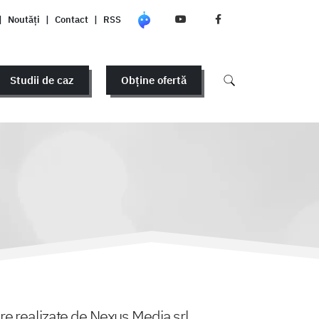
|
Noutăți
|
Contact
|
RSS
Studii de caz
Obține ofertă
ware realizate de Nexus Media srl