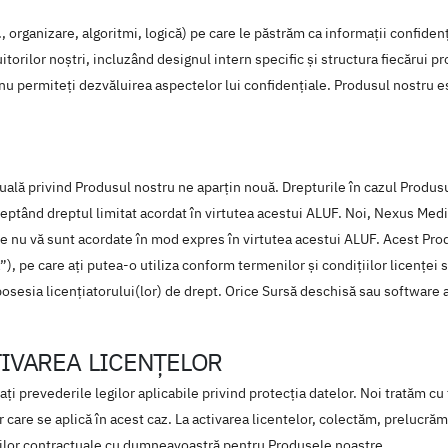
organizare, algoritmi, logică) pe care le păstrăm ca informații confiden
uitorilor noștri, incluzând designul intern specific și structura fiecărui 
nu permiteți dezvăluirea aspectelor lui confidențiale. Produsul nostru est
tuală privind Produsul nostru ne aparțin nouă. Drepturile în cazul Produsu
ceptând dreptul limitat acordat în virtutea acestui ALUF. Noi, Nexus Medi
e nu vă sunt acordate în mod expres în virtutea acestui ALUF. Acest Pro
 pe care ați putea-o utiliza conform termenilor și condițiilor licenței sp
posesia licențiatorului(lor) de drept. Orice Sursă deschisă sau software a
TIVAREA LICENŢELOR
 prevederile legilor aplicabile privind protecția datelor. Noi tratăm cu 
r care se aplică în acest caz. La activarea licentelor, colectăm, prelucr
ilor contractuale cu dumneavoastră pentru Produsele noastre.