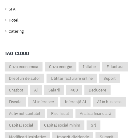
SFA
Hotel
Catering
TAG CLOUD
Criza economica
Criza energie
Inflatie
E-factura
Drepturi de autor
Utilitar facturare online
Suport
Chatbot
Ai
Salarii
400
Deducere
Fiscala
AI inference
Inferență AI
AI în business
Activ net contabil
Risc fiscal
Analiza financiară
Capital social
Capital social minim
Srl
Modificari legislative
Impozit dividende
Summit