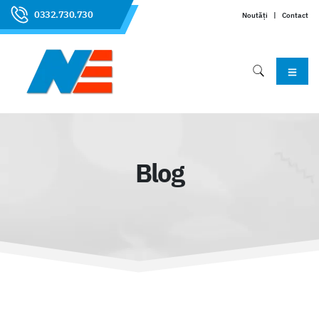
0332.730.730
Noutăți
|
Contact
Blog