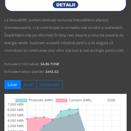
La NexusERP, suntem dedicați nu numai îmbunătățirii afacerii
dumneavoastră, ci și contribuției la un mediu mai durabil și sustenabil.
Împărtășim mai jos informații în timp real despre producția noastră de
energie verde. Susținem această inițiativă pentru a ne asigura că
contribuim la construirea unui viitor mai bun și mai ecologic pentru toți.
Echivalent CO2 salvat:
54.86 TONE
Echivalent arbori plantați:
1641.52
Lunar
Anual
Comparativ