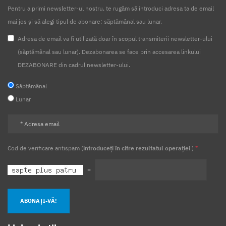
Pentru a primi newsletter-ul nostru, te rugăm să introduci adresa ta de email
COTE TVA
TVA5%
RESTAURATE
mai jos și să alegi tipul de abonare: săptămânal sau lunar.
MODIFICARE COTE TVA
Deductibilitate
Cheltuieli
Adresa de email va fi utilizată doar în scopul transmiterii newsletter-ului
(săptămânal sau lunar). Dezabonarea se face prin accesarea linkului
Limitata
50%
Vehicule
Impozit profit
DEZABONARE din cadrul newsletter-ului.
Scop personal
Part-time
Timp partial
Salarii
Săptămânal
Nexyshop
Magazine virtuale
TVA
Conversie
Lunar
Transferuri
Avize
Agricultura
Alimentara
Financiare
Anuale
2021
Calcul salarii
Tratament
Fiscal
Sponsorizare
2022
Piata
Cod de verificare antispam (
introduceți în cifre rezultatul operației
)
*
Munca
Ucraineni
Tichete de masa
Tichete cadou
=
Tichete de cresa
Tichete culturale
Tichete de vacanta
ABONAȚI-VĂ!
Seminarii
Webinar
Prezentari
Venituri
Impozitare
Bon fiscal
Inventar
Cpv