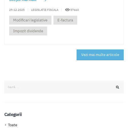
29.12.2025
|
LEGISLATIE FISCALA
|
57660
Modificari legislative
E-factura
Impozit dividende
Vezi mai multe articole
Categorii
Toate