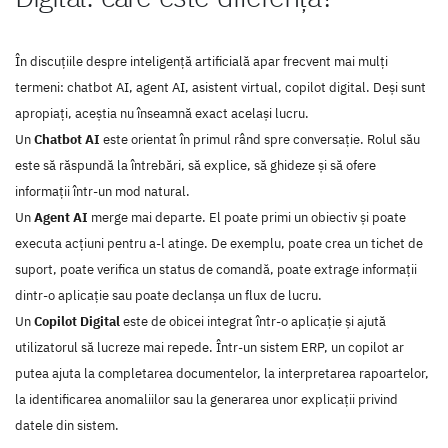
În discuțiile despre inteligență artificială apar frecvent mai mulți
termeni: chatbot AI, agent AI, asistent virtual, copilot digital. Deși sunt
apropiați, aceștia nu înseamnă exact același lucru.
Un
Chatbot AI
este orientat în primul rând spre conversație. Rolul său
este să răspundă la întrebări, să explice, să ghideze și să ofere
informații într-un mod natural.
Un
Agent AI
merge mai departe. El poate primi un obiectiv și poate
executa acțiuni pentru a-l atinge. De exemplu, poate crea un tichet de
suport, poate verifica un status de comandă, poate extrage informații
dintr-o aplicație sau poate declanșa un flux de lucru.
Un
Copilot Digital
este de obicei integrat într-o aplicație și ajută
utilizatorul să lucreze mai repede. Într-un sistem ERP, un copilot ar
putea ajuta la completarea documentelor, la interpretarea rapoartelor,
la identificarea anomaliilor sau la generarea unor explicații privind
datele din sistem.