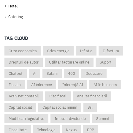
Hotel
Catering
TAG CLOUD
Criza economica
Criza energie
Inflatie
E-factura
Drepturi de autor
Utilitar facturare online
Suport
Chatbot
Ai
Salarii
400
Deducere
Fiscala
AI inference
Inferență AI
AI în business
Activ net contabil
Risc fiscal
Analiza financiară
Capital social
Capital social minim
Srl
Modificari legislative
Impozit dividende
Summit
Fiscalitate
Tehnologie
Nexus
ERP