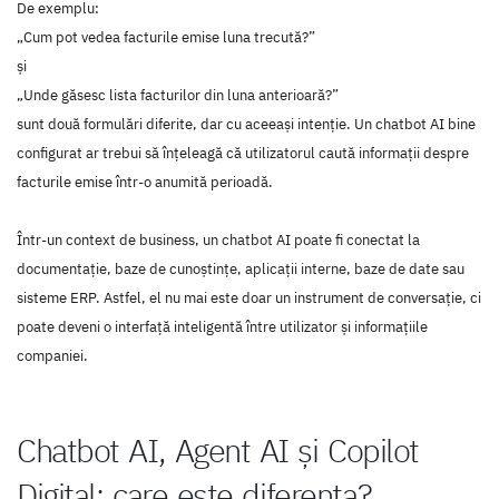
De exemplu:
„Cum pot vedea facturile emise luna trecută?”
și
„Unde găsesc lista facturilor din luna anterioară?”
sunt două formulări diferite, dar cu aceeași intenție. Un chatbot AI bine
configurat ar trebui să înțeleagă că utilizatorul caută informații despre
facturile emise într-o anumită perioadă.
Într-un context de business, un chatbot AI poate fi conectat la
documentație, baze de cunoștințe, aplicații interne, baze de date sau
sisteme ERP. Astfel, el nu mai este doar un instrument de conversație, ci
poate deveni o interfață inteligentă între utilizator și informațiile
companiei.
Chatbot AI, Agent AI și Copilot
Digital: care este diferența?