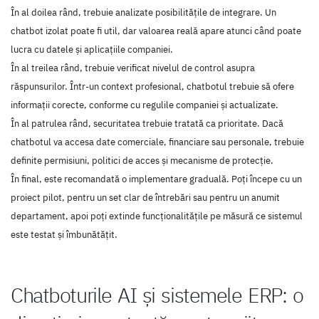
În al doilea rând, trebuie analizate posibilitățile de integrare. Un
chatbot izolat poate fi util, dar valoarea reală apare atunci când poate
lucra cu datele și aplicațiile companiei.
În al treilea rând, trebuie verificat nivelul de control asupra
răspunsurilor. Într-un context profesional, chatbotul trebuie să ofere
informații corecte, conforme cu regulile companiei și actualizate.
În al patrulea rând, securitatea trebuie tratată ca prioritate. Dacă
chatbotul va accesa date comerciale, financiare sau personale, trebuie
definite permisiuni, politici de acces și mecanisme de protecție.
În final, este recomandată o implementare graduală. Poți începe cu un
proiect pilot, pentru un set clar de întrebări sau pentru un anumit
departament, apoi poți extinde funcționalitățile pe măsură ce sistemul
este testat și îmbunătățit.
Chatboturile AI și sistemele ERP: o