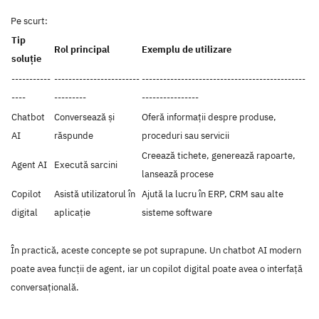
Pe scurt:
Tip
Rol principal
Exemplu de utilizare
soluție
-----------
------------------------
----------------------------------------------
----
---------
----------------
Chatbot
Conversează și
Oferă informații despre produse,
AI
răspunde
proceduri sau servicii
Creează tichete, generează rapoarte,
Agent AI
Execută sarcini
lansează procese
Copilot
Asistă utilizatorul în
Ajută la lucru în ERP, CRM sau alte
digital
aplicație
sisteme software
În practică, aceste concepte se pot suprapune. Un chatbot AI modern
poate avea funcții de agent, iar un copilot digital poate avea o interfață
conversațională.