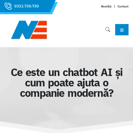
0332.730.730
Noutăți
|
Contact
Ce este un chatbot AI și
cum poate ajuta o
companie modernă?