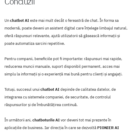
Concluzii
Un
chatbot AI
este mai mult decât o fereastră de chat. În forma sa
modernă, poate deveni un asistent digital care înțelege limbajul natural,
oferă răspunsuri relevante, ajută utilizatorii să găsească informații și
poate automatiza sarcini repetitive.
Pentru companii, beneficiile pot fi importante: răspunsuri mai rapide,
reducerea muncii manuale, suport disponibil permanent, acces mai
simplu la informații și o experiență mai bună pentru clienți și angajați.
Totuși, succesul unui
chatbot AI
depinde de calitatea datelor, de
integrarea cu sistemele companiei, de securitate, de controlul
răspunsurilor și de îmbunătățirea continuă.
În următorii ani,
chatboturile AI
vor deveni tot mai prezente în
aplicațiile de business. Iar direcția în care se dezvoltă
PIONIER AI