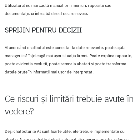
Utilizatorul nu mai caută manual prin meniuri, rapoarte sau
documentații, ci întreabă direct ce are nevoie.
SPRIJIN PENTRU DECIZII
Atunci când chatbotul este conectat la date relevante, poate ajuta
managerii să înțeleagă mai ușor situația firmei. Poate explica rapoarte,
poate evidenția evoluții, poate semnala abateri și poate transforma
datele brute în informații mai ușor de interpretat.
Ce riscuri și limitări trebuie avute în
vedere?
Deși chatboturile AI sunt foarte utile, ele trebuie implementate cu
atenție. Nu orice chatbot oferă automat răspunsuri corecte, sigure și