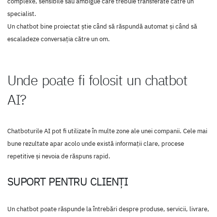
complexe, sensibile sau ambigue care trebuie transferate către un
specialist.
Un chatbot bine proiectat știe când să răspundă automat și când să
escaladeze conversația către un om.
Unde poate fi folosit un chatbot
AI?
Chatboturile AI pot fi utilizate în multe zone ale unei companii. Cele mai
bune rezultate apar acolo unde există informații clare, procese
repetitive și nevoia de răspuns rapid.
SUPORT PENTRU CLIENȚI
Un chatbot poate răspunde la întrebări despre produse, servicii, livrare,