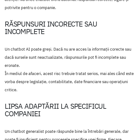
potrivite pentru o companie.
RĂSPUNSURI INCORECTE SAU
INCOMPLETE
Un chatbot AI poate greși. Dacă nu are acces la informații corecte sau
dacă sursele sunt neactualizate, răspunsurile pot fi incomplete sau
eronate.
În mediul de afaceri, acest risc trebuie tratat serios, mai ales când este
vorba despre legislație, contabilitate, date financiare sau operațiuni
critice.
LIPSA ADAPTĂRII LA SPECIFICUL
COMPANIEI
Un chatbot generalist poate răspunde bine la întrebări generale, dar
poate fi insuficient pentru procesele specifice unei firme. Fiecare