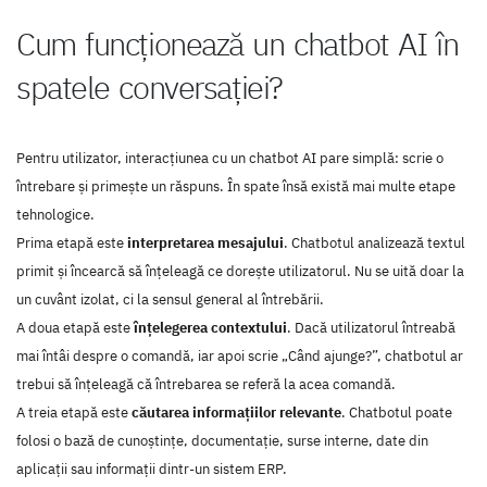
Cum funcționează un chatbot AI în
spatele conversației?
Pentru utilizator, interacțiunea cu un chatbot AI pare simplă: scrie o
întrebare și primește un răspuns. În spate însă există mai multe etape
tehnologice.
Prima etapă este
interpretarea mesajului
. Chatbotul analizează textul
primit și încearcă să înțeleagă ce dorește utilizatorul. Nu se uită doar la
un cuvânt izolat, ci la sensul general al întrebării.
A doua etapă este
înțelegerea contextului
. Dacă utilizatorul întreabă
mai întâi despre o comandă, iar apoi scrie „Când ajunge?”, chatbotul ar
trebui să înțeleagă că întrebarea se referă la acea comandă.
A treia etapă este
căutarea informațiilor relevante
. Chatbotul poate
folosi o bază de cunoștințe, documentație, surse interne, date din
aplicații sau informații dintr-un sistem ERP.