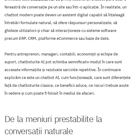
fereastră de conversație pe un site sau într-o aplicație. În realitate, un
chatbot modern poate deveni un asistent digital capabil să înțeleagă
întrebări formulate natural, să ofere răspunsuri personalizate, să
ghideze utilizatorii și chiar să interacționeze cu sisteme software
precum ERP, CRM, platforme eCommerce sau baze de date.
Pentru antreprenori, manageri, contabili, economiști și echipe de
suport, chatboturile AI pot schimba semnificativ modul în care sunt
accesate informațiile și rezolvate sarcinile repetitive. În continuare
explicăm ce este un chatbot AI, cum funcționează, care sunt diferențele
față de chatboturile clasice, ce beneficii aduce, ce riscuri trebuie avute
în vedere și cum poate fi folosit în mediul de afaceri.
De la meniuri prestabilite la
conversații naturale