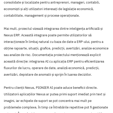
consolidate și localizate pentru antreprenori, manageri, contabili,
economiști și alți utilizatori interesați de legislație economică,
contabilitate, management și procese operaționale.
Mai mult, proiectul vizează integrarea dintre inteligența artificială și
Nexus ERP. Această integrare poate permite utilizatorilor să
interacționeze în limbaj natural cu baza de date a ERP-ului, pentru a
obține rapoarte, situații, grafice, predicții, avertizări, analize economice
sau analize de risc. Documentația proiectului menționează explicit
această direcție: integrarea AI cu aplicația ERP pentru eficientizarea
fluxurilor de lucru, operare de date, analiză economică, predicții,
avertizări, depistare de anomalii și sprijin în luarea deciziilor.
Pentru clienții Nexus, PIONIER AI poate aduce beneficii directe.
Utilizatorii aplicațiilor Nexus ar putea primi suport imediat prin text și
imagini, iar echipele de suport se pot concentra mai mult pe
problemele complexe, în timp ce întrebările repetitive pot fi gestionate