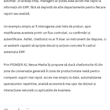
automat. În același timp, managerii ar putea avea acces mai rapid la
informații din ERP, fără să depindă de alte departamente pentru fiecare
raport sau analiză.
Un exemplu simplu ar fi interogarea unei liste de prețuri, apoi
modificarea acesteia printr-un flux controlat, cu confirmări și
autentificare. Astfel, chatbotul nu ar fi doar un instrument de răspuns, ci
un asistent capabil să sprijine decizii și acțiuni concrete în cadrul
sistemului ERP.
Prin PIONIER AI, Nexus Media își propune să ducă chatboturile AI din
zona de conversație generală în zona de productivitate reală pentru
companii: suport mai rapid, acces mai simplu la date, automatizarea
operațiunilor repetitive, analiză economică mai ușor de obținut și
interacțiune naturală cu aplicațiile de business.