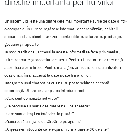
direcție importantă pentru viitor
Un sistem ERP este una dintre cele mai importante surse de date dintr-
o companie. În ERP se regăsesc informații despre vânzări, achiziții,
stocuri, facturi, clienți, furnizori, contabilitate, salarizare, producție,
gestiune și rapoarte.
În mod tradițional, accesul la aceste informații se face prin meniuri,
filtre, rapoarte și proceduri de lucru. Pentru utilizatorii cu experiență,
acest lucru este firesc. Pentru manageri, antreprenori sau utilizatori
ocazionali, însă, accesul la date poate fi mai dificil.
Integrarea unui chatbot AI cu un ERP poate schimba această
experiență. Utilizatorul ar putea întreba direct:
„Care sunt comenzile nelivrate?”
„Ce produse au marja cea mai bună luna aceasta?”
„Care sunt clienții cu întârzieri la plată?”
„Generează un grafic cu vânzările pe agenți.”
„Afișează-mi stocurile care expiră în următoarele 30 de zile.”