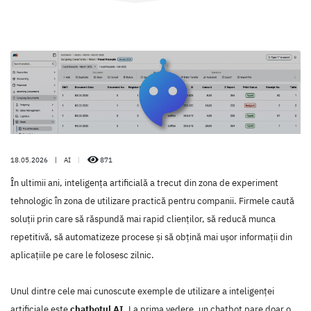
18.05.2026
|
AI
|
871
În ultimii ani, inteligența artificială a trecut din zona de experiment
tehnologic în zona de utilizare practică pentru companii. Firmele caută
soluții prin care să răspundă mai rapid clienților, să reducă munca
repetitivă, să automatizeze procese și să obțină mai ușor informații din
aplicațiile pe care le folosesc zilnic.
Unul dintre cele mai cunoscute exemple de utilizare a inteligenței
artificiale este
chatbotul AI
. La prima vedere, un chatbot pare doar o