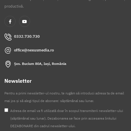
productivă.
0332.730.730
office@nexusmedia.ro
Șos. Bucium 80A, Iași, România
Newsletter
Pentru a primi newsletter-ul nostru, te rugăm să introduci adresa ta de email
mai jos și să alegi tipul de abonare: săptămânal sau lunar.
Adresa de email va fi utilizată doar în scopul transmiterii newsletter-ului
(săptămânal sau lunar). Dezabonarea se face prin accesarea linkului
DEZABONARE din cadrul newsletter-ului.