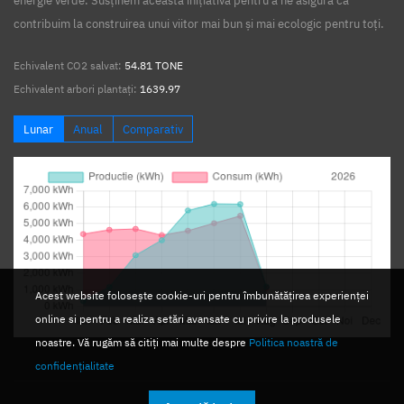
energie verde. Susținem această inițiativă pentru a ne asigura că
contribuim la construirea unui viitor mai bun și mai ecologic pentru toți.
Echivalent CO2 salvat:
54.81 TONE
Echivalent arbori plantați:
1639.97
Lunar
Anual
Comparativ
Acest website folosește cookie-uri pentru îmbunătățirea experienței
online si pentru a realiza setări avansate cu privire la produsele
noastre. Vă rugăm să citiți mai multe despre
Politica noastră de
confidențialitate