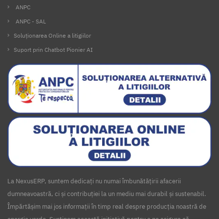
ANPC
ANPC - SAL
Soluționarea Online a litigiilor
Suport prin Chatbot Pionier AI
La NexusERP, suntem dedicați nu numai îmbunătățirii afacerii
dumneavoastră, ci și contribuției la un mediu mai durabil și sustenabil.
Împărtășim mai jos informații în timp real despre producția noastră de