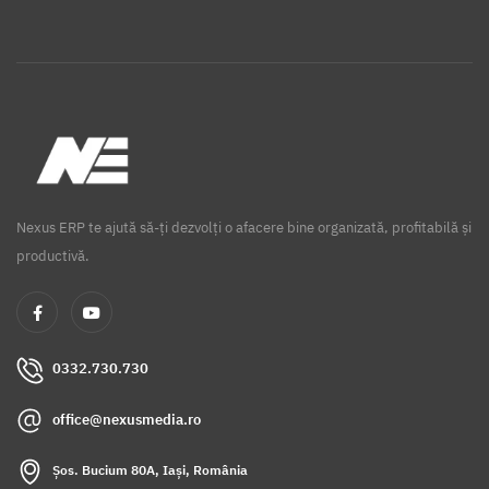
Nexus ERP te ajută să-ți dezvolți o afacere bine organizată, profitabilă și
productivă.
0332.730.730
office@nexusmedia.ro
Șos. Bucium 80A, Iași, România