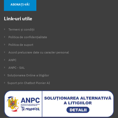
ABONAȚI-VĂ!
Link-uri utile
Termeni și condiții
Politica de confidențialitate
Politica de suport
Acord prelucrare date cu caracter personal
ANPC
ANPC - SAL
Soluționarea Online a litigiilor
Suport prin Chatbot Pionier AI