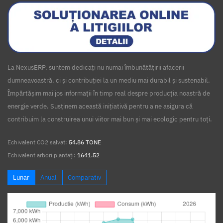
La NexusERP, suntem dedicați nu numai îmbunătățirii afacerii
dumneavoastră, ci și contribuției la un mediu mai durabil și sustenabil.
Împărtășim mai jos informații în timp real despre producția noastră de
energie verde. Susținem această inițiativă pentru a ne asigura că
contribuim la construirea unui viitor mai bun și mai ecologic pentru toți.
Echivalent CO2 salvat:
54.86 TONE
Echivalent arbori plantați:
1641.52
Lunar
Anual
Comparativ