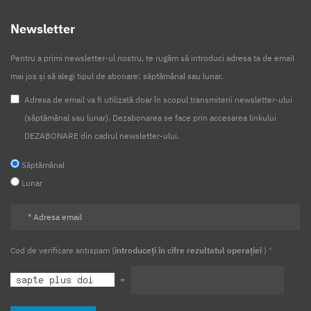
Newsletter
Pentru a primi newsletter-ul nostru, te rugăm să introduci adresa ta de email
mai jos și să alegi tipul de abonare: săptămânal sau lunar.
Adresa de email va fi utilizată doar în scopul transmiterii newsletter-ului
(săptămânal sau lunar). Dezabonarea se face prin accesarea linkului
DEZABONARE din cadrul newsletter-ului.
Săptămânal
Lunar
Cod de verificare antispam (
introduceți în cifre rezultatul operației
)
*
=