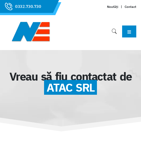
0332.730.730
Noutăți
|
Contact
Vreau să fiu contactat de
ATAC SRL