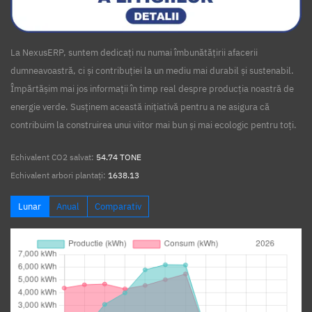
La NexusERP, suntem dedicați nu numai îmbunătățirii afacerii
dumneavoastră, ci și contribuției la un mediu mai durabil și sustenabil.
Împărtășim mai jos informații în timp real despre producția noastră de
energie verde. Susținem această inițiativă pentru a ne asigura că
contribuim la construirea unui viitor mai bun și mai ecologic pentru toți.
Echivalent CO2 salvat:
54.74 TONE
Echivalent arbori plantați:
1638.13
Lunar
Anual
Comparativ