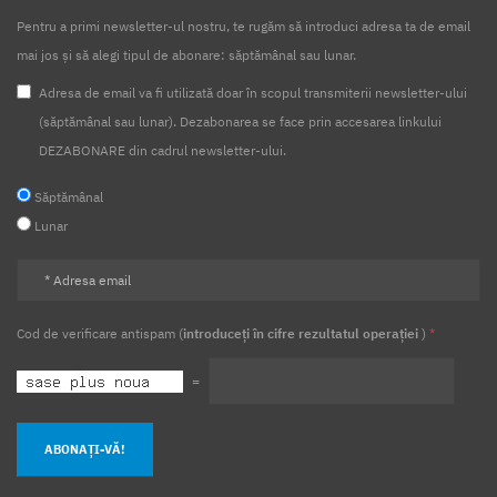
Pentru a primi newsletter-ul nostru, te rugăm să introduci adresa ta de email
mai jos și să alegi tipul de abonare: săptămânal sau lunar.
Adresa de email va fi utilizată doar în scopul transmiterii newsletter-ului
(săptămânal sau lunar). Dezabonarea se face prin accesarea linkului
DEZABONARE din cadrul newsletter-ului.
Săptămânal
Lunar
Cod de verificare antispam (
introduceți în cifre rezultatul operației
)
*
=
ABONAȚI-VĂ!