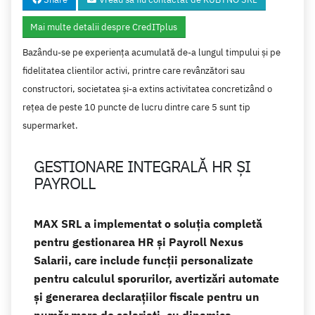
Mai multe detalii despre CredITplus
Bazându-se pe experiența acumulată de-a lungul timpului și pe
fidelitatea clientilor activi, printre care revânzători sau
constructori, societatea și-a extins activitatea concretizând o
rețea de peste 10 puncte de lucru dintre care 5 sunt tip
supermarket.
GESTIONARE INTEGRALĂ HR ȘI
PAYROLL
MAX SRL a implementat o soluția completă
pentru gestionarea HR și Payroll Nexus
Salarii, care include funcții personalizate
pentru calculul sporurilor, avertizări automate
și generarea declarațiilor fiscale pentru un
număr mare de salariați, cu dinamica