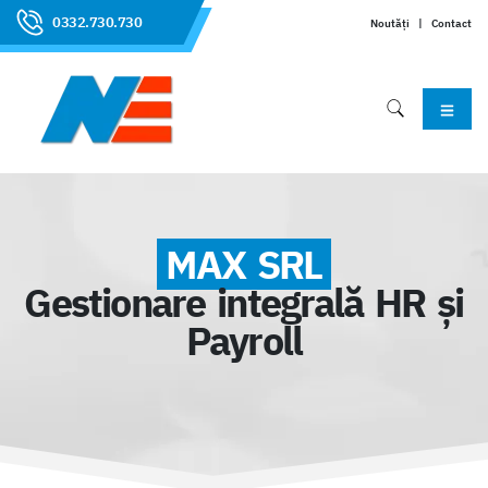
0332.730.730
Noutăți
|
Contact
MAX SRL
Gestionare integrală HR și
Payroll