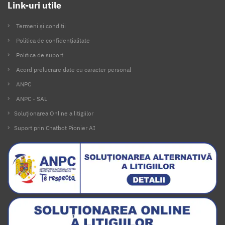
Link-uri utile
Termeni și condiții
Politica de confidențialitate
Politica de suport
Acord prelucrare date cu caracter personal
ANPC
ANPC - SAL
Soluționarea Online a litigiilor
Suport prin Chatbot Pionier AI