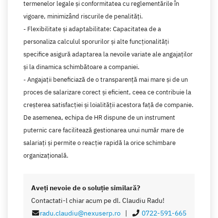
termenelor legale și conformitatea cu reglementările în
vigoare, minimizând riscurile de penalități.
- Flexibilitate și adaptabilitate: Capacitatea de a
personaliza calculul sporurilor și alte funcționalități
specifice asigură adaptarea la nevoile variate ale angajaților
și la dinamica schimbătoare a companiei.
- Angajații beneficiază de o transparență mai mare și de un
proces de salarizare corect și eficient, ceea ce contribuie la
creșterea satisfacției și loialității acestora față de companie.
De asemenea, echipa de HR dispune de un instrument
puternic care facilitează gestionarea unui număr mare de
salariați și permite o reacție rapidă la orice schimbare
organizațională.
Aveţi nevoie de o soluţie similară?
Contactati-l chiar acum pe dl. Claudiu Radu!
radu.claudiu@nexuserp.ro
|
0722-591-665