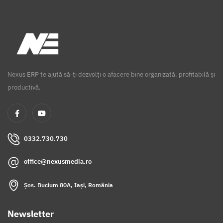
Nexus ERP te ajută să-ți dezvolți o afacere bine organizată, profitabilă și
productivă.
0332.730.730
office@nexusmedia.ro
Șos. Bucium 80A, Iași, România
Newsletter