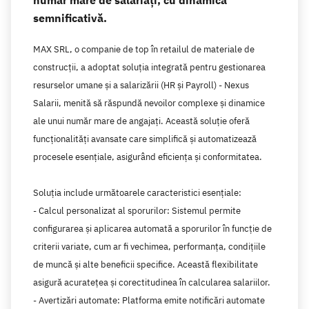
semnificativă.
MAX SRL, o companie de top în retailul de materiale de
construcții, a adoptat soluția integrată pentru gestionarea
resurselor umane și a salarizării (HR și Payroll) - Nexus
Salarii, menită să răspundă nevoilor complexe și dinamice
ale unui număr mare de angajați. Această soluție oferă
funcționalități avansate care simplifică și automatizează
procesele esențiale, asigurând eficiența și conformitatea.
Soluția include următoarele caracteristici esențiale:
- Calcul personalizat al sporurilor: Sistemul permite
configurarea și aplicarea automată a sporurilor în funcție de
criterii variate, cum ar fi vechimea, performanța, condițiile
de muncă și alte beneficii specifice. Această flexibilitate
asigură acuratețea și corectitudinea în calcularea salariilor.
- Avertizări automate: Platforma emite notificări automate