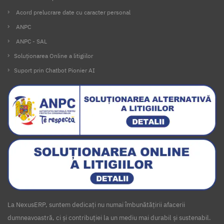
Acord prelucrare date cu caracter personal
ANPC
ANPC - SAL
Soluționarea Online a litigiilor
Suport prin Chatbot Pionier AI
La NexusERP, suntem dedicați nu numai îmbunătățirii afacerii
dumneavoastră, ci și contribuției la un mediu mai durabil și sustenabil.