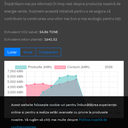
Împărtășim mai jos informații în timp real despre producția noastră de
energie verde. Susținem această inițiativă pentru a ne asigura că
contribuim la construirea unui viitor mai bun și mai ecologic pentru toți.
Echivalent CO2 salvat:
54.86 TONE
Echivalent arbori plantați:
1641.52
Lunar
Anual
Comparativ
Acest website folosește cookie-uri pentru îmbunătățirea experienței
online si pentru a realiza setări avansate cu privire la produsele
noastre. Vă rugăm să citiți mai multe despre
Politica noastră de
confidențialitate