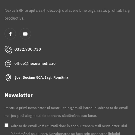
Nexus ERP te ajută să-ți dezvolți o afacere bine organizată, profitabilă și
productivă.
0332.730.730
office@nexusmedia.ro
Șos. Bucium 80A, Iași, România
Newsletter
Pentru a primi newsletter-ul nostru, te rugăm să introduci adresa ta de email
mai jos și să alegi tipul de abonare: săptămânal sau lunar.
Adresa de email va fi utilizată doar în scopul transmiterii newsletter-ului
(săptămânal sau lunar). Dezabonarea se face prin accesarea linkului