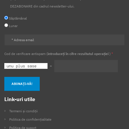
DEZABONARE din cadrul newsletter-ului.
Săptămânal
Lunar
Cod de verificare antispam (
introduceți în cifre rezultatul operației
)
*
=
ABONAȚI-VĂ!
Link-uri utile
Termeni și condiții
Politica de confidențialitate
Politica de suport