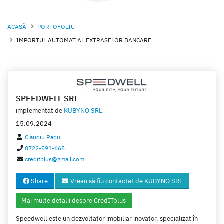
ACASĂ
PORTOFOLIU
IMPORTUL AUTOMAT AL EXTRASELOR BANCARE
SPEEDWELL SRL
implementat de
KUBYNO SRL
15.09.2024
Claudiu Radu
0722-591-665
creditplus@gmail.com
Share
Vreau să fiu contactat de KUBYNO SRL
Mai multe detalii despre CredITplus
Speedwell este un dezvoltator imobiliar inovator, specializat în