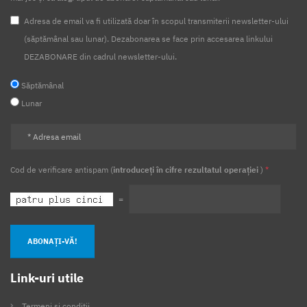
Adresa de email va fi utilizată doar în scopul transmiterii newsletter-ului
(săptămânal sau lunar). Dezabonarea se face prin accesarea linkului
DEZABONARE din cadrul newsletter-ului.
Săptămânal
Lunar
Cod de verificare antispam (
introduceți în cifre rezultatul operației
)
*
=
ABONAȚI-VĂ!
Link-uri utile
Termeni și condiții