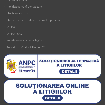
Politica de confidențialitate
Politica de suport
Acord prelucrare date cu caracter personal
ANPC
ANPC - SAL
Soluționarea Online a litigiilor
Suport prin Chatbot Pionier AI