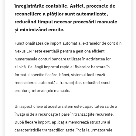
înregistrările contabile. Astfel, procesele de
reconciliere a plăților sunt automatizate,
reducând timpul necesar procesării manuale
și minimizând erorile.
Funcționalitatea de import automat al extraselor de cont din
Nexus ERP este esențială pentru a gestiona eficient
numeroasele conturi bancare utilizate în activitatea lor
zilnică. Pe lângă importul rapid al fișierelor bancare în
formatul specific fiecărei bănci, sistemul facilitează
reconcilierea automată a tranzacțiilor, reducând riscul
erorilor și intervențiile manuale.
Un aspect cheie al acestui sistem este capacitatea sa de a
învăța și de a recunoaște tipare în tranzacțiile recurente.
După fiecare import, aplicația memorează structura și
caracteristicile tranzacțiilor, astfel încât la următoarele