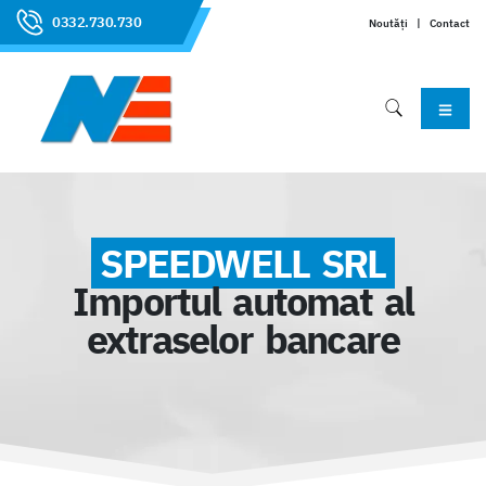
0332.730.730
Noutăți
|
Contact
SPEEDWELL SRL
Importul automat al
extraselor bancare