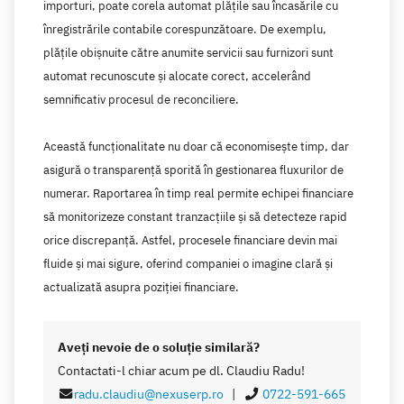
importuri, poate corela automat plățile sau încasările cu
înregistrările contabile corespunzătoare. De exemplu,
plățile obișnuite către anumite servicii sau furnizori sunt
automat recunoscute și alocate corect, accelerând
semnificativ procesul de reconciliere.
Această funcționalitate nu doar că economisește timp, dar
asigură o transparență sporită în gestionarea fluxurilor de
numerar. Raportarea în timp real permite echipei financiare
să monitorizeze constant tranzacțiile și să detecteze rapid
orice discrepanță. Astfel, procesele financiare devin mai
fluide și mai sigure, oferind companiei o imagine clară și
actualizată asupra poziției financiare.
Aveţi nevoie de o soluţie similară?
Contactati-l chiar acum pe dl. Claudiu Radu!
radu.claudiu@nexuserp.ro
|
0722-591-665