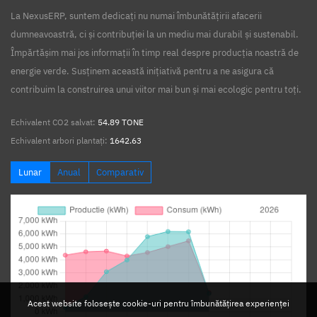
La NexusERP, suntem dedicați nu numai îmbunătățirii afacerii
dumneavoastră, ci și contribuției la un mediu mai durabil și sustenabil.
Împărtășim mai jos informații în timp real despre producția noastră de
energie verde. Susținem această inițiativă pentru a ne asigura că
contribuim la construirea unui viitor mai bun și mai ecologic pentru toți.
Echivalent CO2 salvat:
54.89 TONE
Echivalent arbori plantați:
1642.63
Lunar
Anual
Comparativ
Acest website folosește cookie-uri pentru îmbunătățirea experienței