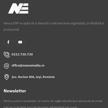
Nexus ERP te ajută să-ți dezvolți o afacere bine organizată, profitabilă și
productivă.
0332.730.730
office@nexusmedia.ro
Șos. Bucium 80A, Iași, România
Newsletter
Pentru a primi newsletter-ul nostru, te rugăm să introduci adresa ta de email
mai jos și să alegi tipul de abonare: săptămânal sau lunar.