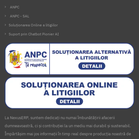
ANPC
ANPC - SAL
Soluționarea Online a litigiilor
Suport prin Chatbot Pionier AI
La NexusERP, suntem dedicați nu numai îmbunătățirii afacerii
dumneavoastră, ci și contribuției la un mediu mai durabil și sustenabil.
Împărtășim mai jos informații în timp real despre producția noastră de