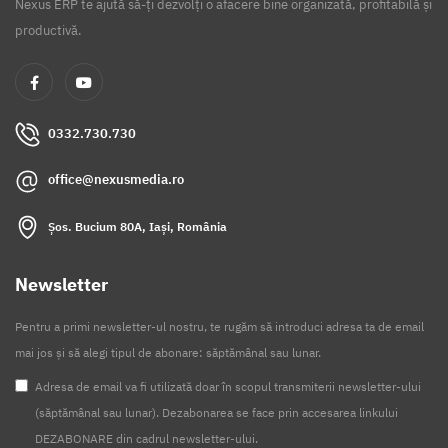
Nexus ERP te ajută să-ți dezvolți o afacere bine organizată, profitabilă și
productivă.
0332.730.730
office@nexusmedia.ro
Șos. Bucium 80A, Iași, România
Newsletter
Pentru a primi newsletter-ul nostru, te rugăm să introduci adresa ta de email
mai jos și să alegi tipul de abonare: săptămânal sau lunar.
Adresa de email va fi utilizată doar în scopul transmiterii newsletter-ului
(săptămânal sau lunar). Dezabonarea se face prin accesarea linkului
DEZABONARE din cadrul newsletter-ului.