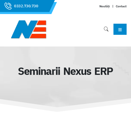
0332.730.730
Noutăți
|
Contact
Seminarii Nexus ERP