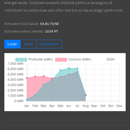
energie verde. Susținem această inițiativă pentru a ne asigura că
contribuim la construirea unui viitor mai bun și mai ecologic pentru toți.
Echivalent CO2 salvat:
54.81 TONE
Echivalent arbori plantați:
1639.97
Lunar
Anual
Comparativ