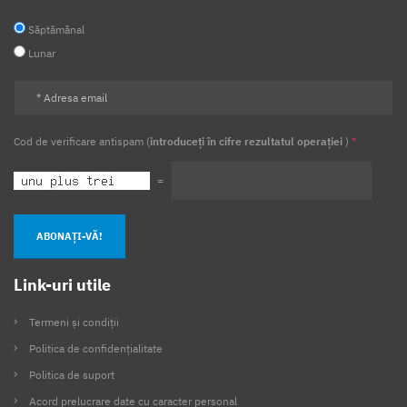
Săptămânal
Lunar
Cod de verificare antispam (
introduceți în cifre rezultatul operației
)
*
=
ABONAȚI-VĂ!
Link-uri utile
Termeni și condiții
Politica de confidențialitate
Politica de suport
Acord prelucrare date cu caracter personal