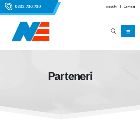
0332.730.730
Noutăți
|
Contact
Parteneri