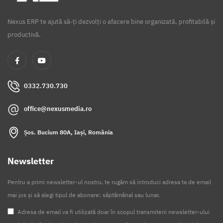
Nexus ERP te ajută să-ți dezvolți o afacere bine organizată, profitabilă și
productivă.
0332.730.730
office@nexusmedia.ro
Șos. Bucium 80A, Iași, România
Newsletter
Pentru a primi newsletter-ul nostru, te rugăm să introduci adresa ta de email
mai jos și să alegi tipul de abonare: săptămânal sau lunar.
Adresa de email va fi utilizată doar în scopul transmiterii newsletter-ului