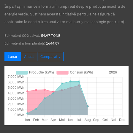
Împărtășim mai jos informații în timp real despre producția noastră de
energie verde. Susținem această inițiativă pentru a ne asigura că
contribuim la construirea unui viitor mai bun și mai ecologic pentru toți.
Echivalent CO2 salvat:
54.97 TONE
Echivalent arbori plantați:
1644.87
Lunar
Anual
Comparativ