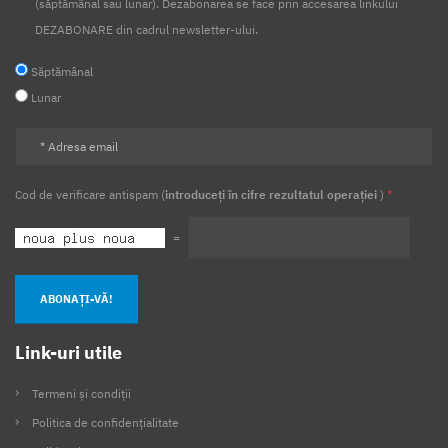
(săptămânal sau lunar). Dezabonarea se face prin accesarea linkului
DEZABONARE din cadrul newsletter-ului.
Săptămânal
Lunar
Cod de verificare antispam (
introduceți în cifre rezultatul operației
)
*
=
ABONAȚI-VĂ!
Link-uri utile
Termeni și condiții
Politica de confidențialitate