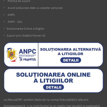
Politica de suport
Acord prelucrare date cu caracter personal
ANPC
ANPC - SAL
Soluționarea Online a litigiilor
Suport prin Chatbot Pionier AI
La NexusERP, suntem dedicați nu numai îmbunătățirii afacerii
dumneavoastră, ci și contribuției la un mediu mai durabil și sustenabil.