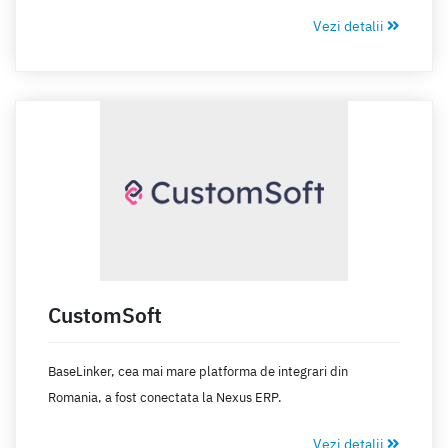
afaceri cu grad ridicat de automatizare, contribuind astfel la
Vezi detalii
excelența operațională și la experiența clienților. Prin
utilizarea Syncap, întreprinderile cresc vânzările și
productivitatea, reducând în același timp costurile
operaționale.
CustomSoft
BaseLinker, cea mai mare platforma de integrari din
Romania, a fost conectata la Nexus ERP.
Vezi detalii