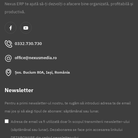
Nexus ERP te ajută să-ți dezvolți o afacere bine organizată, profitabilă și
productivă.
0332.730.730
office@nexusmedia.ro
Șos. Bucium 80A, Iași, România
Newsletter
Pentru a primi newsletter-ul nostru, te rugăm să introduci adresa ta de email
mai jos și să alegi tipul de abonare: săptămânal sau lunar.
Adresa de email va fi utilizată doar în scopul transmiterii newsletter-ului
(săptămânal sau lunar). Dezabonarea se face prin accesarea linkului
DEZABONARE din cadrul newsletter-ului.