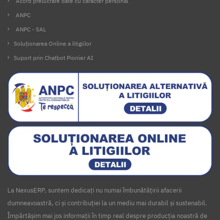
Acord prelucrare date cu caracter personal
ANPC
ANPC - SAL
Soluționarea Online a litigiilor
Suport prin Chatbot Pionier AI
La NexusERP, suntem dedicați nu numai îmbunătățirii afacerii
dumneavoastră, ci și contribuției la un mediu mai durabil și sustenabil.
Împărtășim mai jos informații în timp real despre producția noastră de