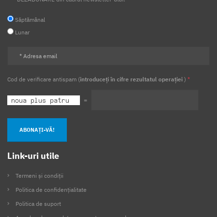
Săptămânal
Lunar
Cod de verificare antispam (
introduceți în cifre rezultatul operației
)
*
=
ABONAȚI-VĂ!
Link-uri utile
Termeni și condiții
Politica de confidențialitate
Politica de suport