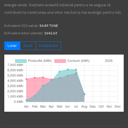
energie verde. Susținem această inițiativă pentru a ne asigura că
contribuim la construirea unui viitor mai bun și mai ecologic pentru toți.
Echivalent CO2 salvat:
54.89 TONE
Echivalent arbori plantați:
1642.63
Lunar
Anual
Comparativ