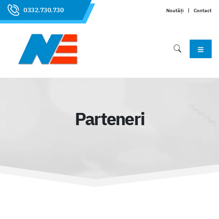
0332.730.730
Noutăți
|
Contact
Parteneri