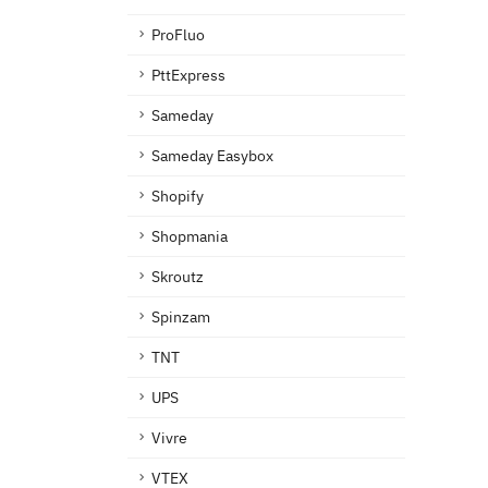
ProFluo
PttExpress
Sameday
Sameday Easybox
Shopify
Shopmania
Skroutz
Spinzam
TNT
UPS
Vivre
VTEX