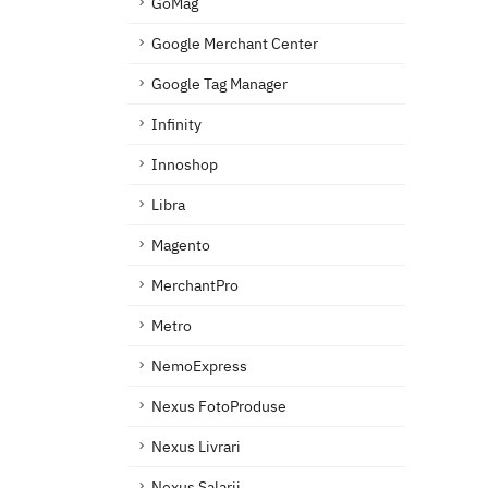
GoMag
Google Merchant Center
Google Tag Manager
Infinity
Innoshop
Libra
Magento
MerchantPro
Metro
NemoExpress
Nexus FotoProduse
Nexus Livrari
Nexus Salarii