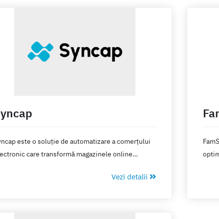
Syncap
Fa
ncap este o soluție de automatizare a comerțului
FamSh
ectronic care transformă magazinele online
optim
Shop-uri) în afaceri cu grad ridicat de
gener
Vezi detalii
tomatizare, contribuind astfel la excelența
AWB-u
rațională și la experiența clienților. Prin utilizarea
dezv
ncap, întreprinderile cresc vânzările și
oductivitatea, reducând în același timp costurile