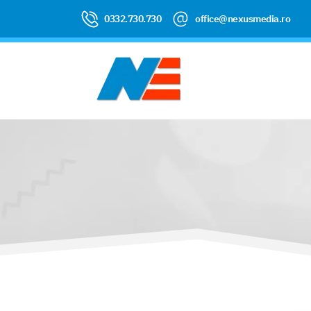
0332.730.730
office@nexusmedia.ro