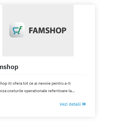
mshop
op iti ofera tot ce ai nevoie pentru a-ti
iza costurile operationale referitoare la
area facturilor, gestiunea stocului, generarea
Vezi detalii
rilor. Esti pregatit pentru urmatorul pas in
oltare?