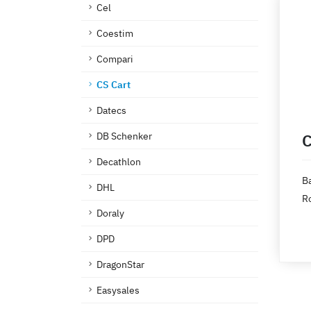
Cel
op
Coestim
Compari
CS Cart
Datecs
DB Schenker
C
Decathlon
Ba
DHL
Ro
Doraly
DPD
DragonStar
Easysales