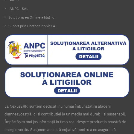
ANPC - SAL
Soluționarea Online a litigiilor
Suport prin Chatbot Pionier AI
La NexusERP, suntem dedicați nu numai îmbunătățirii afacerii
dumneavoastră, ci și contribuției la un mediu mai durabil și sustenabil.
Împărtășim mai jos informații în timp real despre producția noastră de
energie verde. Susținem această inițiativă pentru a ne asigura că