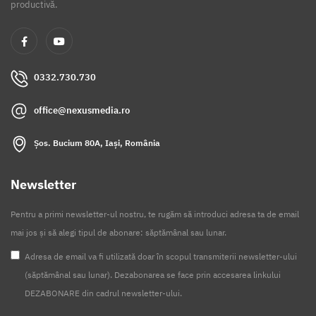
productivă.
0332.730.730
office@nexusmedia.ro
Șos. Bucium 80A, Iași, România
Newsletter
Pentru a primi newsletter-ul nostru, te rugăm să introduci adresa ta de email
mai jos și să alegi tipul de abonare: săptămânal sau lunar.
Adresa de email va fi utilizată doar în scopul transmiterii newsletter-ului
(săptămânal sau lunar). Dezabonarea se face prin accesarea linkului
DEZABONARE din cadrul newsletter-ului.