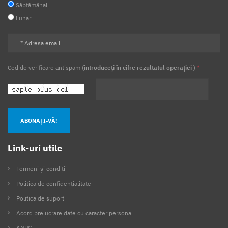
Săptămânal
Lunar
Cod de verificare antispam (
introduceți în cifre rezultatul operației
)
*
=
ABONAȚI-VĂ!
Link-uri utile
Termeni și condiții
Politica de confidențialitate
Politica de suport
Acord prelucrare date cu caracter personal
ANPC