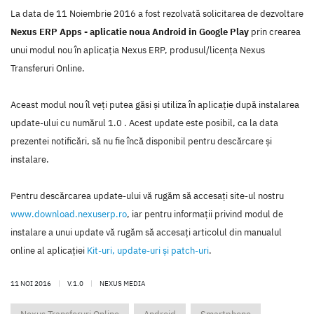
La data de 11 Noiembrie 2016 a fost rezolvată solicitarea de dezvoltare
Nexus ERP Apps - aplicatie noua Android in Google Play
prin crearea
unui modul nou în aplicaţia Nexus ERP, produsul/licenţa Nexus
Transferuri Online.
Aceast modul nou îl veţi putea găsi şi utiliza în aplicaţie după instalarea
update-ului cu numărul 1.0 . Acest update este posibil, ca la data
prezentei notificări, să nu fie încă disponibil pentru descărcare şi
instalare.
Pentru descărcarea update-ului vă rugăm să accesaţi site-ul nostru
www.download.nexuserp.ro
, iar pentru informaţii privind modul de
instalare a unui update vă rugăm să accesaţi articolul din manualul
online al aplicaţiei
Kit-uri, update-uri şi patch-uri
.
11 NOI 2016
|
V.1.0
|
NEXUS MEDIA