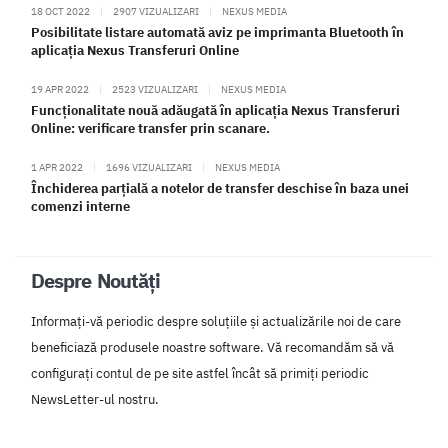
18 OCT 2022
|
2907 VIZUALIZARI
|
NEXUS MEDIA
Posibilitate listare automată aviz pe imprimanta Bluetooth în
aplicația Nexus Transferuri Online
19 APR 2022
|
2523 VIZUALIZARI
|
NEXUS MEDIA
Funcționalitate nouă adăugată în aplicația Nexus Transferuri
Online: verificare transfer prin scanare.
1 APR 2022
|
1696 VIZUALIZARI
|
NEXUS MEDIA
Închiderea parțială a notelor de transfer deschise în baza unei
comenzi interne
Despre Noutăți
Informați-vă periodic despre soluțiile și actualizările noi de care
beneficiază produsele noastre software. Vă recomandăm să vă
configurați contul de pe site astfel încât să primiți periodic
NewsLetter-ul nostru.