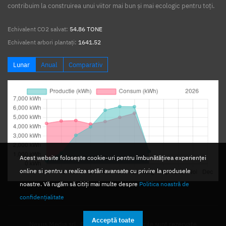
contribuim la construirea unui viitor mai bun și mai ecologic pentru toți.
Echivalent CO2 salvat:
54.86 TONE
Echivalent arbori plantați:
1641.52
Lunar
Anual
Comparativ
Acest website folosește cookie-uri pentru îmbunătățirea experienței
online si pentru a realiza setări avansate cu privire la produsele
noastre. Vă rugăm să citiți mai multe despre
Politica noastră de
confidențialitate
Acceptă toate
Nexus Media srl. © 2026. Toate drepturile sunt rezervate