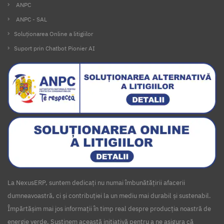
ANPC
ANPC - SAL
Soluționarea Online a litigiilor
Suport prin Chatbot Pionier AI
La NexusERP, suntem dedicați nu numai îmbunătățirii afacerii
dumneavoastră, ci și contribuției la un mediu mai durabil și sustenabil.
Împărtășim mai jos informații în timp real despre producția noastră de
energie verde. Susținem această inițiativă pentru a ne asigura că