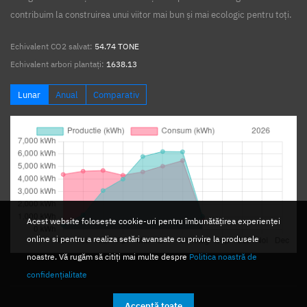
contribuim la construirea unui viitor mai bun și mai ecologic pentru toți.
Echivalent CO2 salvat:
54.74 TONE
Echivalent arbori plantați:
1638.13
Lunar
Anual
Comparativ
Acest website folosește cookie-uri pentru îmbunătățirea experienței
online si pentru a realiza setări avansate cu privire la produsele
noastre. Vă rugăm să citiți mai multe despre
Politica noastră de
confidențialitate
Acceptă toate