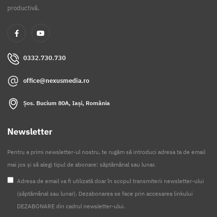
productivă.
0332.730.730
office@nexusmedia.ro
Șos. Bucium 80A, Iași, România
Newsletter
Pentru a primi newsletter-ul nostru, te rugăm să introduci adresa ta de email
mai jos și să alegi tipul de abonare: săptămânal sau lunar.
Adresa de email va fi utilizată doar în scopul transmiterii newsletter-ului
(săptămânal sau lunar). Dezabonarea se face prin accesarea linkului
DEZABONARE din cadrul newsletter-ului.