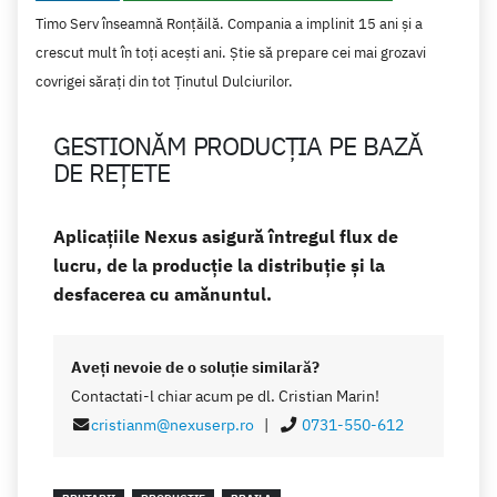
Timo Serv înseamnă Ronţăilă. Compania a implinit 15 ani şi a
crescut mult în toţi aceşti ani. Ştie să prepare cei mai grozavi
covrigei săraţi din tot Ţinutul Dulciurilor.
GESTIONĂM PRODUCŢIA PE BAZĂ
DE REŢETE
Aplicaţiile Nexus asigură întregul flux de
lucru, de la producţie la distribuţie şi la
desfacerea cu amănuntul.
Aveţi nevoie de o soluţie similară?
Contactati-l chiar acum pe dl. Cristian Marin!
cristianm@nexuserp.ro
|
0731-550-612