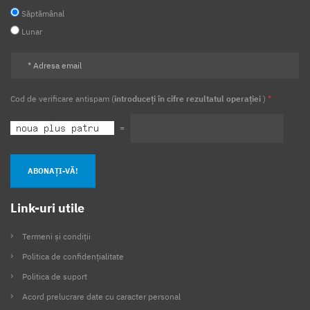
Săptămânal
Lunar
Cod de verificare antispam (
introduceți în cifre rezultatul operației
)
*
=
ABONAȚI-VĂ!
Link-uri utile
Termeni și condiții
Politica de confidențialitate
Politica de suport
Acord prelucrare date cu caracter personal