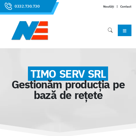
0332.730.730
Noutăți
|
Contact
TIMO SERV SRL
Gestionăm producţia pe
bază de reţete