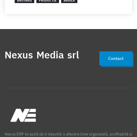
BRUTARII
PRODUCTIE
BRAILA
Nexus Media srl
Contact
Nexus ERP te ajută să-ți dezvolți o afacere bine organizată, profitabilă și