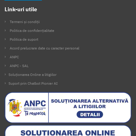
Link-uri utile
Termeni și condiții
Politica de confidențialitate
Politica de suport
Acord prelucrare date cu caracter personal
ANPC
ANPC - SAL
Soluționarea Online a litigiilor
Suport prin Chatbot Pionier AI