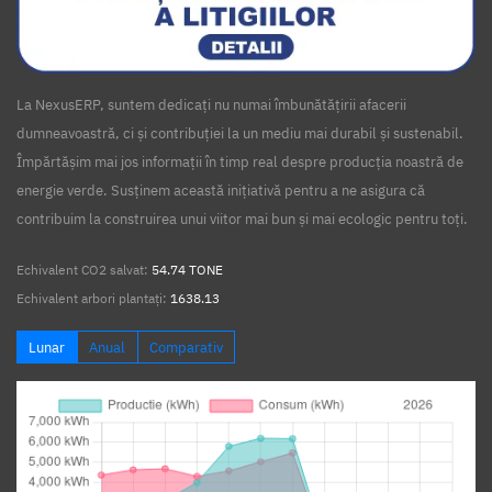
La NexusERP, suntem dedicați nu numai îmbunătățirii afacerii
dumneavoastră, ci și contribuției la un mediu mai durabil și sustenabil.
Împărtășim mai jos informații în timp real despre producția noastră de
energie verde. Susținem această inițiativă pentru a ne asigura că
contribuim la construirea unui viitor mai bun și mai ecologic pentru toți.
Echivalent CO2 salvat:
54.74 TONE
Echivalent arbori plantați:
1638.13
Lunar
Anual
Comparativ