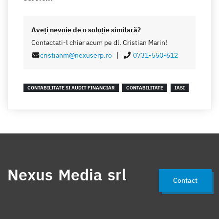
Aveţi nevoie de o soluţie similară?
Contactati-l chiar acum pe dl. Cristian Marin!
cristianm@nexuserp.ro
|
0731-550-612
CONTABILITATE SI AUDIT FINANCIAR
CONTABILITATE
IASI
Nexus Media srl
Contact