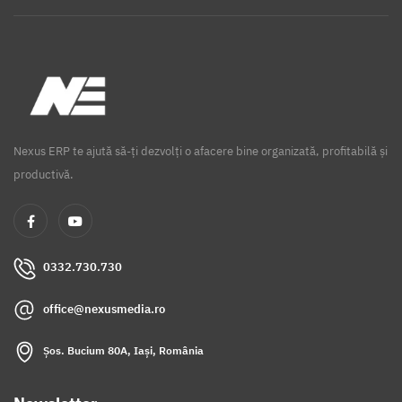
Nexus ERP te ajută să-ți dezvolți o afacere bine organizată, profitabilă și
productivă.
0332.730.730
office@nexusmedia.ro
Șos. Bucium 80A, Iași, România