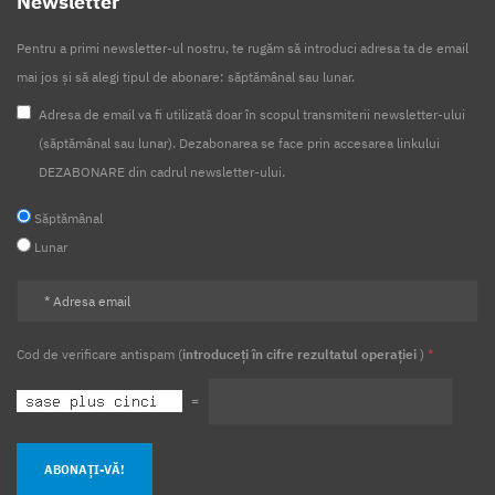
Newsletter
Pentru a primi newsletter-ul nostru, te rugăm să introduci adresa ta de email
mai jos și să alegi tipul de abonare: săptămânal sau lunar.
Adresa de email va fi utilizată doar în scopul transmiterii newsletter-ului
(săptămânal sau lunar). Dezabonarea se face prin accesarea linkului
DEZABONARE din cadrul newsletter-ului.
Săptămânal
Lunar
Cod de verificare antispam (
introduceți în cifre rezultatul operației
)
*
=
ABONAȚI-VĂ!