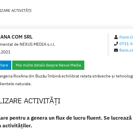
ZARE ACTIVITĂȚI
 ANA COM SRL
Florin C
0731-5
mentat de
NEXUS MEDIA s.r.l.
florin.
.2021
hare
Mai multe detalii despre Nexus Media
geria RoxAna din Buzău îmbină echilibrat rețeta străveche și tehnologii
dientele naturale.
IZARE ACTIVITĂȚI
e pentru a genera un flux de lucru fluent. Se lucrează p
 activităților.