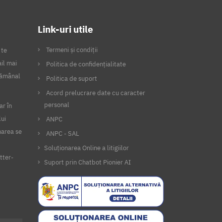
Link-uri utile
Termeni și condiții
 te
il mai
Politica de confidențialitate
ptămânal
Politica de suport
Acord prelucrare date cu caracter
personal
ar în
lui
ANPC
narea se
ANPC - SAL
Soluționarea Online a litigiilor
tter-
Suport prin Chatbot Pionier AI