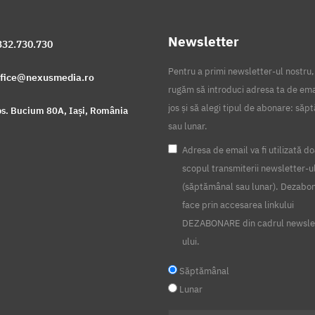
Newsletter
332.730.730
Pentru a primi newsletter-ul nostru,
ffice@nexusmedia.ro
rugăm să introduci adresa ta de ema
jos și să alegi tipul de abonare: să
s. Bucium 80A, Iași, România
sau lunar.
Adresa de email va fi utilizată do
scopul transmiterii newsletter-u
(săptămânal sau lunar). Dezabo
face prin accesarea linkului
DEZABONARE din cadrul newsle
ului.
Săptămânal
Lunar