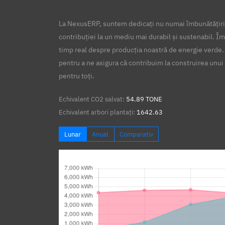
La NexusERP, suntem dedicați nu numai îmbunătățirii
contribuției la un mediu mai durabil și sustenabil. Îm
timp real despre producția noastră de energie verde.
pentru a ne asigura că contribuim la construirea unui 
pentru toți.
Echivalent CO2 salvat:
54.89 TONE
Echivalent arbori plantați:
1642.63
Lunar
Anual
Comparativ