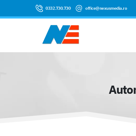
0332.730.730
office@nexusmedia.ro
Autom