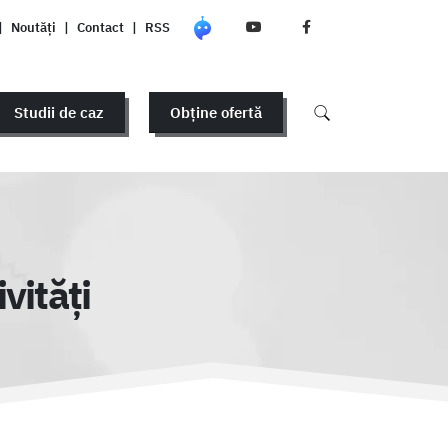
|
Noutăți
|
Contact
|
RSS
Studii de caz
Obține ofertă
vități