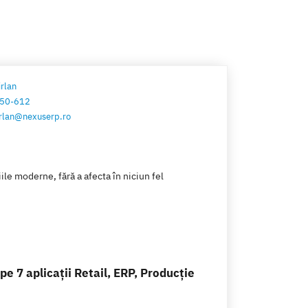
irlan
50-612
cirlan@nexuserp.ro
le moderne, fără a afecta în niciun fel
e 7 aplicații Retail, ERP, Producție