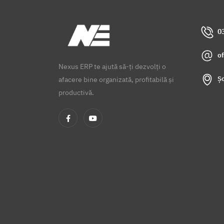
0
o
Nexus ERP te ajută să-ți dezvolți o
Șo
afacere bine organizată, profitabilă și
productivă.