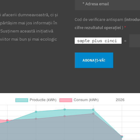
 afacerii dumneavoastră, ci și
Cod de verificare antispam (
introdu
părtășim mai jos informații în
cifre rezultatul operației
)
*
 Susținem această inițiativă
viitor mai bun și mai ecologic
=
ABONAȚI-VĂ!