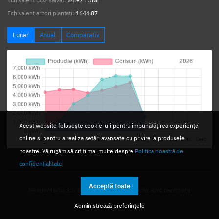
Echivalent CO2 salvat:
54.97 TONE
Echivalent arbori plantați:
1644.87
Lunar
Anual
Comparativ
Acest website folosește cookie-uri pentru îmbunătățirea experienței
online si pentru a realiza setări avansate cu privire la produsele
noastre. Vă rugăm să citiți mai multe despre
Politica noastră de
confidențialitate
Acceptă toate
Nexus Media srl. © 2026. Toate drepturile sunt rezervate
Administrează preferințele