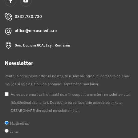
0332.730.730
office@nexusmedia.ro
Șos. Bucium 80A, Iași, România
Newsletter
Pentru a primi newsletter-ul nostru, te rugăm să introduci adresa ta de email
mai jos și să alegi tipul de abonare: săptămânal sau lunar.
Adresa de email va fi utilizată doar în scopul transmiterii newsletter-ului
(săptămânal sau lunar). Dezabonarea se face prin accesarea linkului
DEZABONARE din cadrul newsletter-ului.
Săptămânal
Lunar