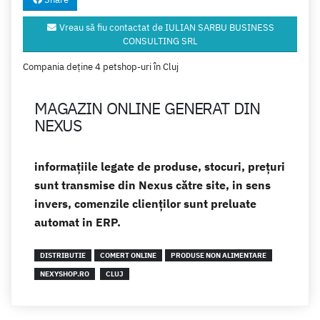
Vreau să fiu contactat de IULIAN SARBU BUSINESS
CONSULTING SRL
Compania deține 4 petshop-uri în Cluj
MAGAZIN ONLINE GENERAT DIN
NEXUS
informațiile legate de produse, stocuri, prețuri
sunt transmise din Nexus către site, in sens
invers, comenzile clienților sunt preluate
automat in ERP.
DISTRIBUTIE
COMERT ONLINE
PRODUSE NON ALIMENTARE
NEXYSHOP.RO
CLUJ