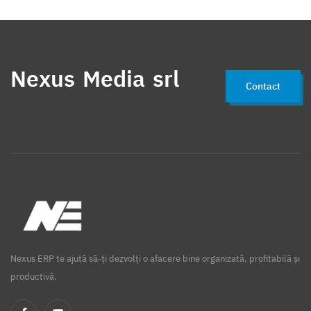
Nexus Media srl
Contact
Nexus ERP te ajută să-ți dezvolți o afacere bine organizată, profitabilă și
productivă.