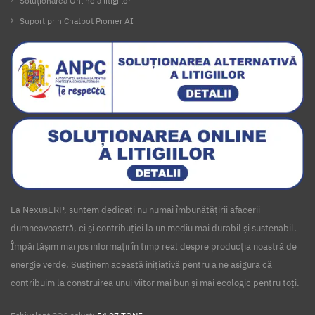
Soluționarea Online a litigiilor
Suport prin Chatbot Pionier AI
La NexusERP, suntem dedicați nu numai îmbunătățirii afacerii
dumneavoastră, ci și contribuției la un mediu mai durabil și sustenabil.
Împărtășim mai jos informații în timp real despre producția noastră de
energie verde. Susținem această inițiativă pentru a ne asigura că
contribuim la construirea unui viitor mai bun și mai ecologic pentru toți.