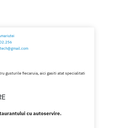
Amariutei
02.256
gotech@gmail.com
 gusturile fiecaruia, aici gasiti atat specialitati
RE
taurantului cu autoservire.