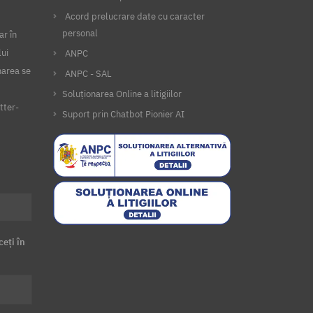
Acord prelucrare date cu caracter
personal
ar în
lui
ANPC
narea se
ANPC - SAL
Soluționarea Online a litigiilor
tter-
Suport prin Chatbot Pionier AI
ceți în