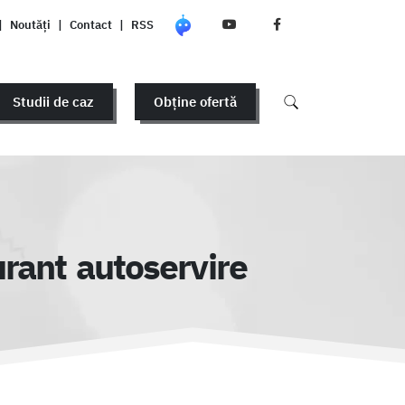
|
Noutăți
|
Contact
|
RSS
Studii de caz
Obține ofertă
rant autoservire