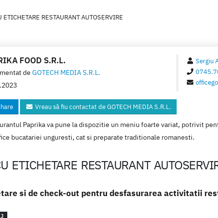
U ETICHETARE RESTAURANT AUTOSERVIRE
IKA FOOD S.R.L.
Sergiu 
0745.7
mentat de
GOTECH MEDIA S.R.L.
office
.2023
hare
Vreau să fiu contactat de GOTECH MEDIA S.R.L.
rantul Paprika va pune la dispozitie un meniu foarte variat, potrivit pentru
ice bucatariei unguresti, cat si preparate traditionale romanesti.
U ETICHETARE RESTAURANT AUTOSERVI
tare si de check-out pentru desfasurarea activitatii res
UJ