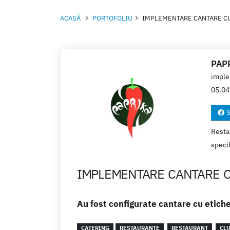
ACASĂ
PORTOFOLIU
IMPLEMENTARE CANTARE C
PAPR
imple
05.04
S
Restau
specif
IMPLEMENTARE CANTARE C
Au fost configurate cantare cu etiche
CATERING
RESTAURANTE
RESTAURANT
CL