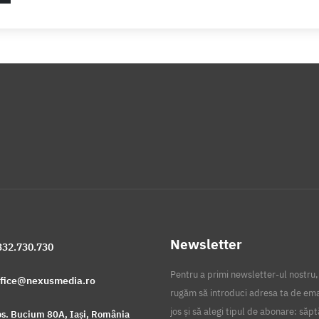
Newsletter
332.730.730
Pentru a primi newsletter-ul nostru,
ffice@nexusmedia.ro
rugăm să introduci adresa ta de ema
jos și să alegi tipul de abonare: să
s. Bucium 80A, Iași, România