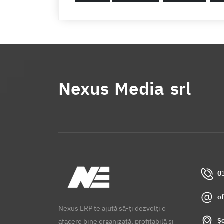
Nexus Media srl
0
o
Nexus ERP te ajută să-ți dezvolți o
Șo
afacere bine organizată, profitabilă și