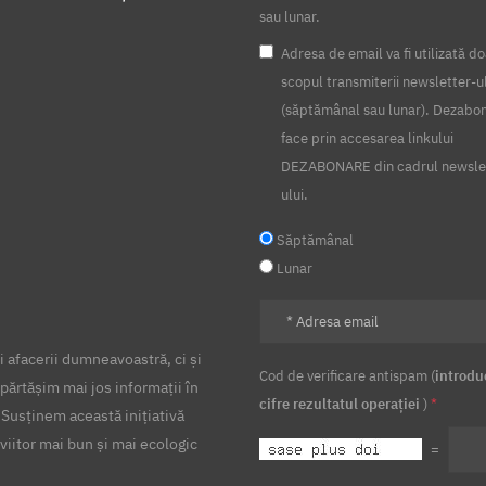
sau lunar.
Adresa de email va fi utilizată do
scopul transmiterii newsletter-u
(săptămânal sau lunar). Dezabo
face prin accesarea linkului
DEZABONARE din cadrul newsle
ului.
Săptămânal
Lunar
 afacerii dumneavoastră, ci și
Cod de verificare antispam (
introdu
părtășim mai jos informații în
cifre rezultatul operației
)
*
 Susținem această inițiativă
viitor mai bun și mai ecologic
=