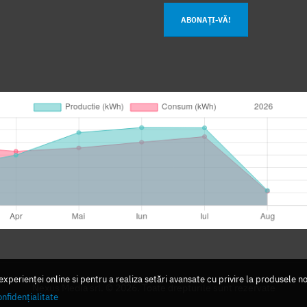
ABONAȚI-VĂ!
perienței online si pentru a realiza setări avansate cu privire la produsele n
Nexus Media srl. © 2026. Toate drepturile sunt rezervate
onfidențialitate