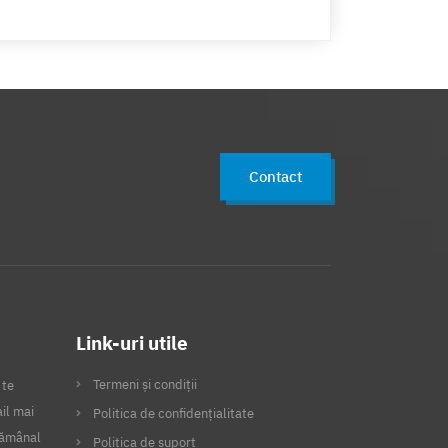
Contact
Link-uri utile
Termeni și condiții
 te
il mai
Politica de confidențialitate
ptămânal
Politica de suport