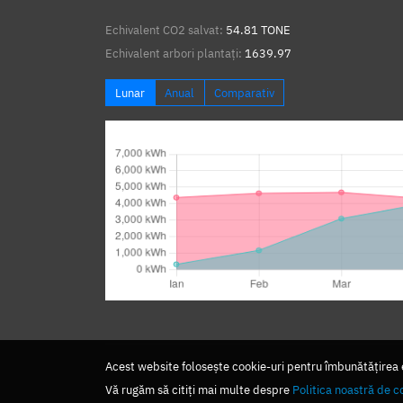
Echivalent CO2 salvat:
54.81 TONE
Echivalent arbori plantați:
1639.97
Lunar
Anual
Comparativ
Acest website folosește cookie-uri pentru îmbunătățirea ex
Vă rugăm să citiți mai multe despre
Politica noastră de c