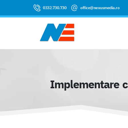
0332.730.730
office@nexusmedia.ro
Implementare ca