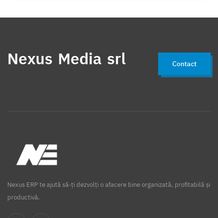
Nexus Media srl
Contact
Nexus ERP te ajută să-ți dezvolți o afacere bine organizată, profitabilă și
productivă.