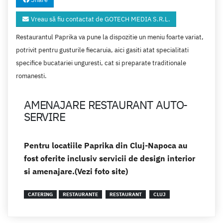
Vreau să fiu contactat de GOTECH MEDIA S.R.L.
Restaurantul Paprika va pune la dispozitie un meniu foarte variat,
potrivit pentru gusturile fiecaruia, aici gasiti atat specialitati
specifice bucatariei unguresti, cat si preparate traditionale
romanesti.
AMENAJARE RESTAURANT AUTO-
SERVIRE
Pentru locatiile Paprika din Cluj-Napoca au
fost oferite inclusiv servicii de design interior
si amenajare.(Vezi foto site)
CATERING
RESTAURANTE
RESTAURANT
CLUJ