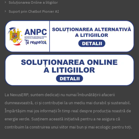
Soluționarea Online a litigiilor
Suport prin Chatbot Pionier AI
La NexusERP, suntem dedicați nu numai îmbunătățirii afacerii
dumneavoastră, ci și contribuției la un mediu mai durabil și sustenabil.
Împărtășim mai jos informații în timp real despre producția noastră de
energie verde. Susținem această inițiativă pentru a ne asigura că
contribuim la construirea unui viitor mai bun și mai ecologic pentru toți.