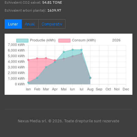
Echivalent CO2 salvat:
54.81 TONE
Echivalent arbori plantați:
1639.97
Lunar
Anual
Comparativ
Nexus Media srl. © 2026. Toate drepturile sunt rezervate