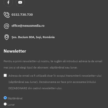
0332.730.730
office@nexusmedia.ro
Șos. Bucium 80A, Iași, România
Newsletter
Pentru a primi newsletter-ul nostru, te rugăm să introduci adresa ta de email
mai jos și să alegi tipul de abonare: săptămânal sau lunar.
Adresa de email va fi utilizată doar în scopul transmiterii newsletter-ului
(săptămânal sau lunar). Dezabonarea se face prin accesarea linkului
DEZABONARE din cadrul newsletter-ului.
Săptămânal
Lunar