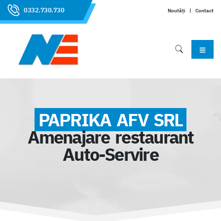
0332.730.730
Noutăți
|
Contact
PAPRIKA AFV SRL
Amenajare restaurant
Auto-Servire