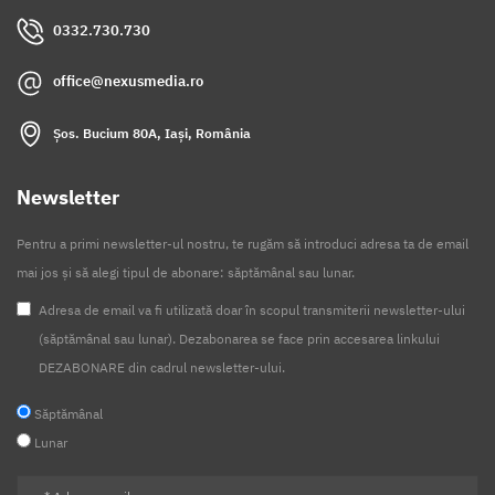
0332.730.730
office@nexusmedia.ro
Șos. Bucium 80A, Iași, România
Newsletter
Pentru a primi newsletter-ul nostru, te rugăm să introduci adresa ta de email
mai jos și să alegi tipul de abonare: săptămânal sau lunar.
Adresa de email va fi utilizată doar în scopul transmiterii newsletter-ului
(săptămânal sau lunar). Dezabonarea se face prin accesarea linkului
DEZABONARE din cadrul newsletter-ului.
Săptămânal
Lunar