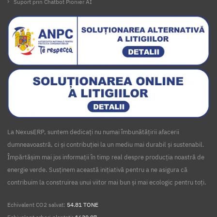
Suport prin Chatbot Pionier AI
La NexusERP, suntem dedicați nu numai îmbunătățirii afacerii
dumneavoastră, ci și contribuției la un mediu mai durabil și sustenabil.
Împărtășim mai jos informații în timp real despre producția noastră de
energie verde. Susținem această inițiativă pentru a ne asigura că
contribuim la construirea unui viitor mai bun și mai ecologic pentru toți.
Echivalent CO2 salvat:
54.81 TONE