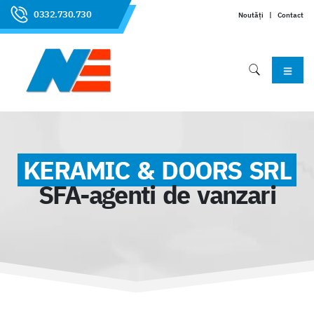
0332.730.730
Noutăți
|
Contact
KERAMIC & DOORS SRL
SFA-agenti de vanzari