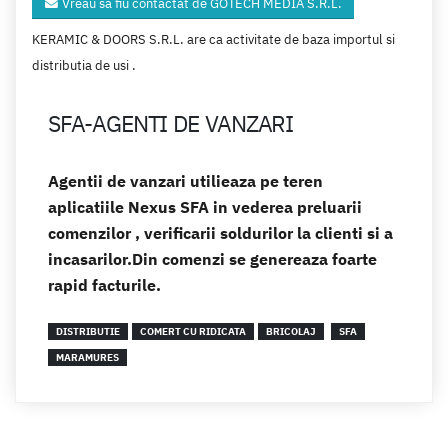
Vreau să fiu contactat de GOTECH MEDIA S.R.L.
KERAMIC & DOORS S.R.L. are ca activitate de baza importul si
distributia de usi .
SFA-AGENTI DE VANZARI
Agentii de vanzari utilieaza pe teren
aplicatiile Nexus SFA in vederea preluarii
comenzilor , verificarii soldurilor la clienti si a
incasarilor.Din comenzi se genereaza foarte
rapid facturile.
DISTRIBUTIE
COMERT CU RIDICATA
BRICOLAJ
SFA
MARAMURES