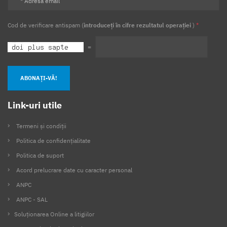
Cod de verificare antispam (
introduceți în cifre rezultatul operației
)
*
=
ABONAȚI-VĂ!
Link-uri utile
Termeni și condiții
Politica de confidențialitate
Politica de suport
Acord prelucrare date cu caracter personal
ANPC
ANPC - SAL
Soluționarea Online a litigiilor