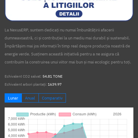
La NexusERP, suntem dedicați nu numai îmbunătățirii afacerii
dumneavoastră, ci și contribuției la un mediu mai durabil și sustenabil.
Împărtășim mai jos informații în timp real despre producția noastră de
energie verde. Susținem această inițiativă pentru a ne asigura că
contribuim la construirea unui viitor mai bun și mai ecologic pentru toți.
Echivalent CO2 salvat:
54.81 TONE
Echivalent arbori plantați:
1639.97
Lunar
Anual
Comparativ