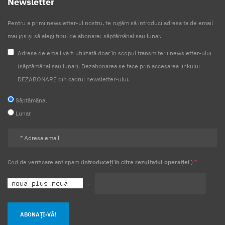
Newsletter
Pentru a primi newsletter-ul nostru, te rugăm să introduci adresa ta de email
mai jos și să alegi tipul de abonare: săptămânal sau lunar.
Adresa de email va fi utilizată doar în scopul transmiterii newsletter-ului
(săptămânal sau lunar). Dezabonarea se face prin accesarea linkului
DEZABONARE din cadrul newsletter-ului.
Săptămânal
Lunar
Cod de verificare antispam (
introduceți în cifre rezultatul operației
)
*
=
ABONAȚI-VĂ!