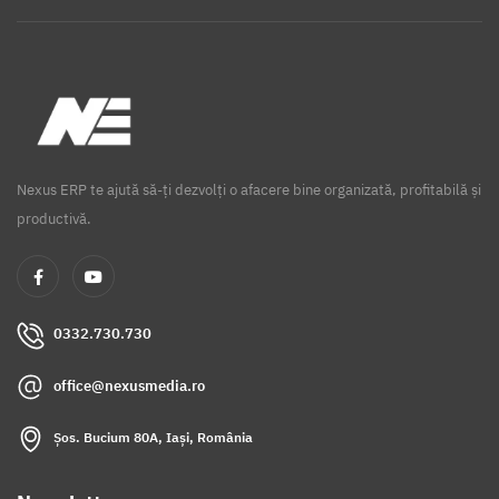
Nexus ERP te ajută să-ți dezvolți o afacere bine organizată, profitabilă și
productivă.
0332.730.730
office@nexusmedia.ro
Șos. Bucium 80A, Iași, România