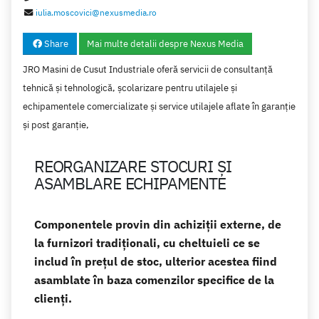
iulia.moscovici@nexusmedia.ro
Share
Mai multe detalii despre Nexus Media
JRO Masini de Cusut Industriale oferă servicii de consultanţă
tehnică şi tehnologică, școlarizare pentru utilajele şi
echipamentele comercializate și service utilajele aflate în garanţie
și post garanţie,
REORGANIZARE STOCURI ȘI
ASAMBLARE ECHIPAMENTE
Componentele provin din achiziții externe, de
la furnizori tradiționali, cu cheltuieli ce se
includ în prețul de stoc, ulterior acestea fiind
asamblate în baza comenzilor specifice de la
clienți.