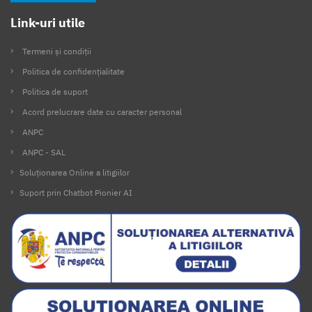
Link-uri utile
Termeni și condiții
Politica de confidențialitate
Politica de suport
Acord prelucrare date cu caracter personal
ANPC
ANPC - SAL
Soluționarea Online a litigiilor
Suport prin Chatbot Pionier AI