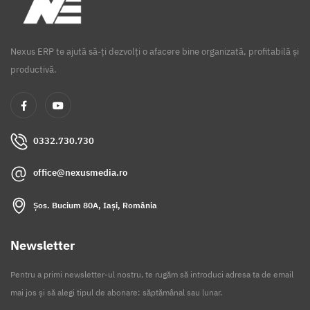
Nexus ERP te ajută să-ți dezvolți o afacere bine organizată, profitabilă și
productivă.
0332.730.730
office@nexusmedia.ro
Șos. Bucium 80A, Iași, România
Newsletter
Pentru a primi newsletter-ul nostru, te rugăm să introduci adresa ta de email
mai jos și să alegi tipul de abonare: săptămânal sau lunar.