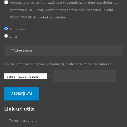
Adresa de email va fi utilizată doar în scopul transmiterii newsletter-ului
(săptămânal sau lunar). Dezabonarea se face prin accesarea linkului
DEZABONARE din cadrul newsletter-ului.
Săptămânal
Lunar
Cod de verificare antispam (
introduceți în cifre rezultatul operației
)
*
=
ABONAȚI-VĂ!
Link-uri utile
Termeni și condiții