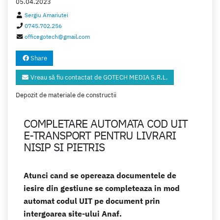
05.04.2023
Sergiu Amariutei
0745.702.256
officegotech@gmail.com
Share
Vreau să fiu contactat de GOTECH MEDIA S.R.L.
Depozit de materiale de constructii
COMPLETARE AUTOMATA COD UIT
E-TRANSPORT PENTRU LIVRARI
NISIP SI PIETRIS
Atunci cand se opereaza documentele de
iesire din gestiune se completeaza in mod
automat codul UIT pe document prin
intergoarea site-ului Anaf.