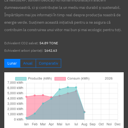
La NexusERP, suntem dedicați nu numai îmbunătățirii afacerii
dumneavoastră, ci și contribuției la un mediu mai durabil și sustenabil.
Împărtășim mai jos informații în timp real despre producția noastră de
energie verde. Susținem această inițiativă pentru a ne asigura că
contribuim la construirea unui viitor mai bun și mai ecologic pentru toți.
Echivalent CO2 salvat:
54.89 TONE
Echivalent arbori plantați:
1642.63
Lunar
Anual
Comparativ