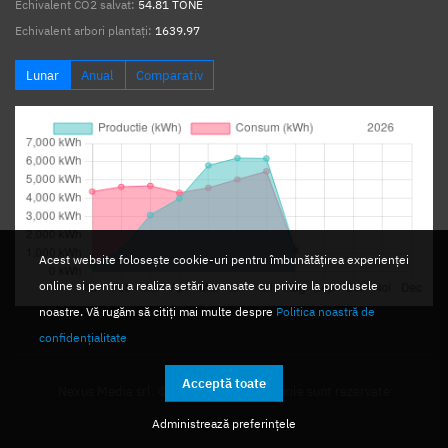
Echivalent CO2 salvat:
54.81 TONE
Echivalent arbori plantați:
1639.97
Lunar
Anual
Comparativ
Acest website folosește cookie-uri pentru îmbunătățirea experienței
online si pentru a realiza setări avansate cu privire la produsele
noastre. Vă rugăm să citiți mai multe despre
Politica noastră de
confidențialitate
Acceptă toate
Nexus Media srl. © 2026. Toate drepturile sunt rezervate
Administrează preferințele