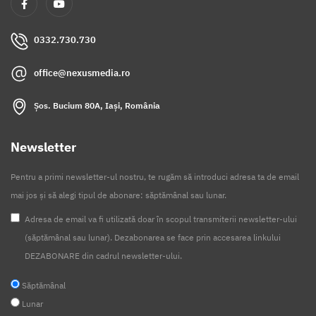
0332.730.730
office@nexusmedia.ro
Șos. Bucium 80A, Iași, România
Newsletter
Pentru a primi newsletter-ul nostru, te rugăm să introduci adresa ta de email
mai jos și să alegi tipul de abonare: săptămânal sau lunar.
Adresa de email va fi utilizată doar în scopul transmiterii newsletter-ului
(săptămânal sau lunar). Dezabonarea se face prin accesarea linkului
DEZABONARE din cadrul newsletter-ului.
Săptămânal
Lunar