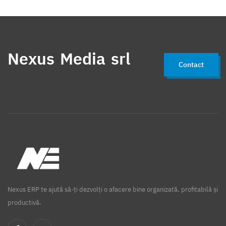
Nexus Media srl
Contact
Nexus ERP te ajută să-ți dezvolți o afacere bine organizată, profitabilă și
productivă.