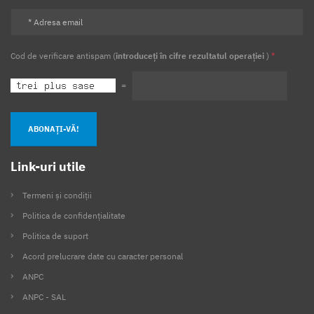
Cod de verificare antispam (
introduceți în cifre rezultatul operației
)
*
=
ABONAȚI-VĂ!
Link-uri utile
Termeni și condiții
Politica de confidențialitate
Politica de suport
Acord prelucrare date cu caracter personal
ANPC
ANPC - SAL