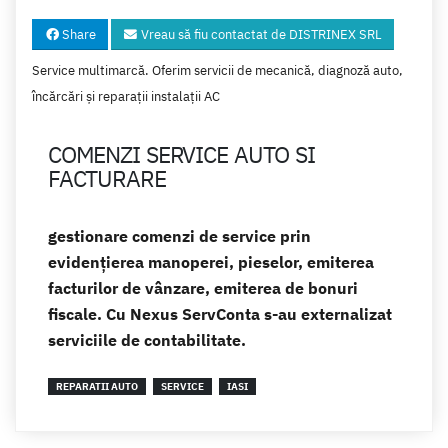
Share
Vreau să fiu contactat de DISTRINEX SRL
Service multimarcă. Oferim servicii de mecanică, diagnoză auto,
încărcări și reparații instalații AC
COMENZI SERVICE AUTO SI
FACTURARE
gestionare comenzi de service prin
evidențierea manoperei, pieselor, emiterea
facturilor de vânzare, emiterea de bonuri
fiscale. Cu Nexus ServConta s-au externalizat
serviciile de contabilitate.
REPARATII AUTO
SERVICE
IASI