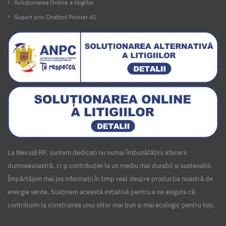
Soluționarea Online a litigiilor
Suport prin Chatbot Pionier AI
La NexusERP, suntem dedicați nu numai îmbunătățirii afacerii
dumneavoastră, ci și contribuției la un mediu mai durabil și sustenabil.
Împărtășim mai jos informații în timp real despre producția noastră de
energie verde. Susținem această inițiativă pentru a ne asigura că
contribuim la construirea unui viitor mai bun și mai ecologic pentru toți.