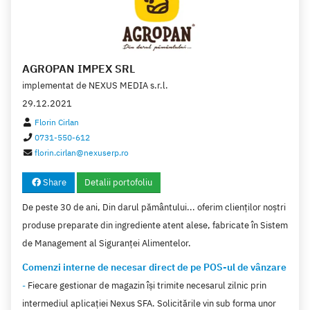
HR Self Service
(1)
Prahova
(6)
DATATEAM SRL
(1)
Asociatii si organizatii
(10)
Resurse umane
(1)
Dolj
(5)
PHABEDA SRL
(1)
Mobilier
(10)
Parc auto
(1)
Olt
(5)
GRAFDATA SRL
(1)
Hoteluri
(8)
AGROPAN IMPEX SRL
Covasna
(5)
implementat de
NEXUS MEDIA s.r.l.
Cultura plantelor
(8)
Giurgiu
(4)
29.12.2021
Tipografie
(7)
Vrancea
(4)
Florin Cirlan
Transport
(7)
0731-550-612
Salaj
(4)
florin.cirlan@nexuserp.ro
Ambalaje
(7)
Alba
(4)
Asistenta juridica
(6)
Share
Detalii portofoliu
Ialomita
(3)
Liberi profesionisti
(6)
De peste 30 de ani, Din darul pământului... oferim clienţilor noştri
Bacau
(3)
Produse farmaceutice
produse preparate din ingrediente atent alese, fabricate în Sistem
(6)
Timis
(3)
de Management al Siguranţei Alimentelor.
Mobilier
(6)
Calarasi
(3)
Comenzi interne de necesar direct de pe POS-ul de vânzare
Produse agricole
(5)
Teleorman
(3)
-
Fiecare gestionar de magazin își trimite necesarul zilnic prin
Confectii
(5)
Braila
intermediul aplicației Nexus SFA. Solicitările vin sub forma unor
(2)