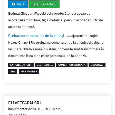
Share
Detalii portofoliu
Aerobic, Fitness
(2)
Budmat (Bogdan Wiecek) este producător european de
Preparate din peste
(2)
acoperișuri modulare, țiglă metalică, panouri acoperiș cu 30 de
Agentii Publicitate
(2)
ani de experiență.
Coafor, Frizerie
(1)
Preluarea comenzilor de la clienți
-
Cu ajutorul aplicației
Webdesign
(1)
Nexus Online SFA, preluarea comenzilor de la clienți este doar o
Telecomunicatii
(1)
facilitate.Odată ajunse în sistem, comenzile sunt transformate în
documente fiscale de către personalul de la depozit.
Produse Software
(1)
EXPORT, IMPORT
DISTRIBUTIE
COMERT CU RIDICATA
BRICOLAJ
Institutie publica
(1)
SFA
MARAMURES
ELIVETFARM SRL
implementat de
NEXUS MEDIA s.r.l.