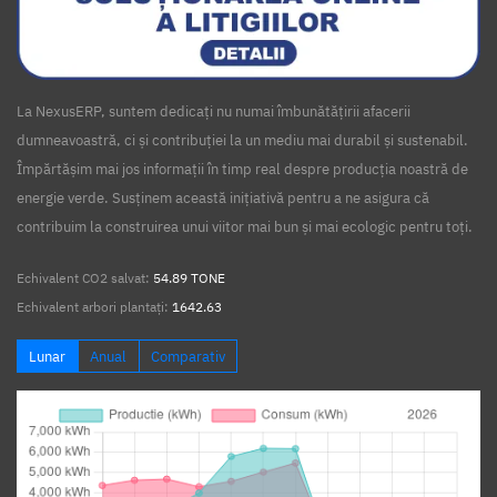
La NexusERP, suntem dedicați nu numai îmbunătățirii afacerii
dumneavoastră, ci și contribuției la un mediu mai durabil și sustenabil.
Împărtășim mai jos informații în timp real despre producția noastră de
energie verde. Susținem această inițiativă pentru a ne asigura că
contribuim la construirea unui viitor mai bun și mai ecologic pentru toți.
Echivalent CO2 salvat:
54.89 TONE
Echivalent arbori plantați:
1642.63
Lunar
Anual
Comparativ