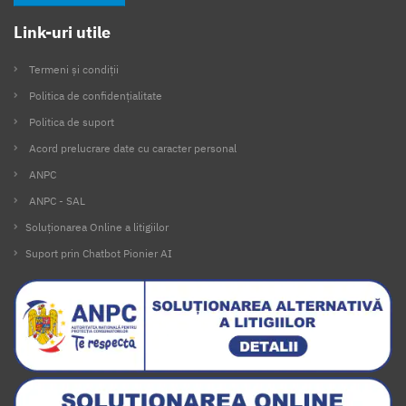
Link-uri utile
Termeni și condiții
Politica de confidențialitate
Politica de suport
Acord prelucrare date cu caracter personal
ANPC
ANPC - SAL
Soluționarea Online a litigiilor
Suport prin Chatbot Pionier AI