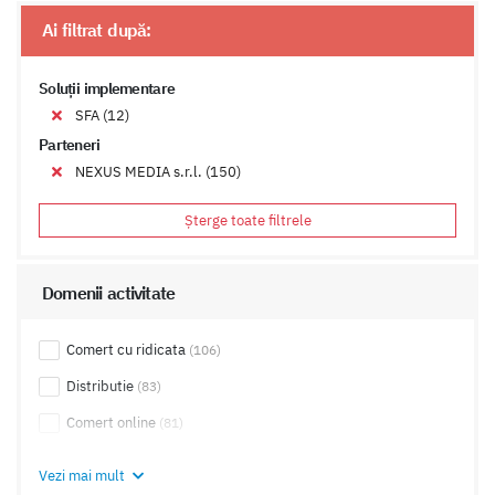
Ai filtrat după:
Soluții implementare
SFA (12)
Parteneri
NEXUS MEDIA s.r.l. (150)
Șterge toate filtrele
Domenii activitate
Comert cu ridicata
(106)
Distributie
(83)
Comert online
(81)
Export, Import
(66)
Vezi mai mult