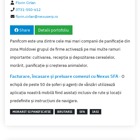
Florin Cirlan
0731-550-612
florin.cirlan@nexuserp.ro
Share
Detalii portofoliu
Panifcom este una dintre cele mai mari companii de panificaţie din
zona Moldovei grupul de firme activează pe mai multe ramuri
importante: cultivarea, recepţia și depozitarea cerealelor,
morărit, panificaţie și creșterea animalelor.
Facturare, încasare și preluare comenzi cu Nexus SFA
-
O
echipă de peste 50 de şoferi și agenți de vânzări utilizează
aplicaţia noastră mobilă fiind asistaţi inclusiv de rute şi locaţii
predefinite şi instrucţiuni de navigare.
MORARIT SI PANIFICATIE
BRUTARII
SFA
IASI