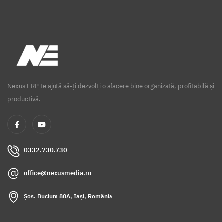
Nexus ERP te ajută să-ți dezvolți o afacere bine organizată, profitabilă și
productivă.
0332.730.730
office@nexusmedia.ro
Șos. Bucium 80A, Iași, România