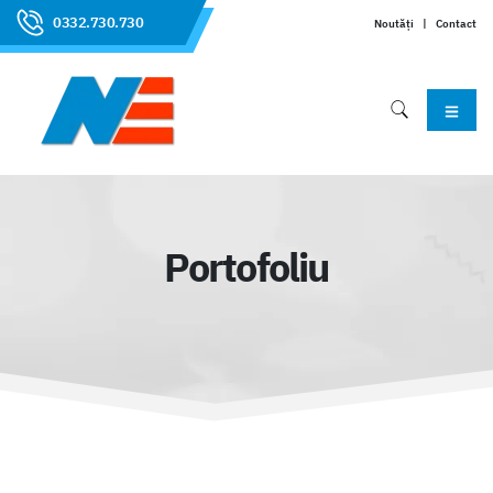
0332.730.730
Noutăți
|
Contact
Portofoliu