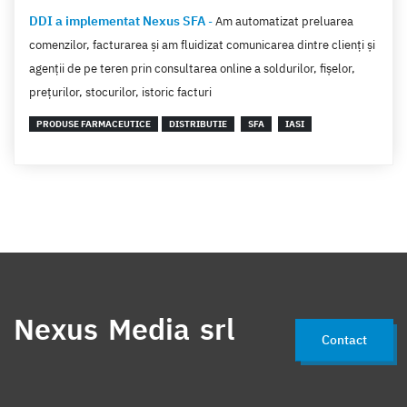
DDI a implementat Nexus SFA
-
Am automatizat preluarea
comenzilor, facturarea şi am fluidizat comunicarea dintre clienţi şi
agenţii de pe teren prin consultarea online a soldurilor, fişelor,
preţurilor, stocurilor, istoric facturi
PRODUSE FARMACEUTICE
DISTRIBUTIE
SFA
IASI
Nexus Media srl
Contact