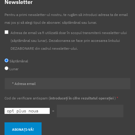
Newsletter
Pentru a primi newsletter-ul nostru, te rugăm să introduci adresa ta de email
mai jos și să alegi tipul de abonare: săptămânal sau lunar.
Adresa de email va fi utilizată doar în scopul transmiterii newsletter-ului
(săptămânal sau lunar). Dezabonarea se face prin accesarea linkului
DEZABONARE din cadrul newsletter-ului.
Săptămânal
Lunar
Cod de verificare antispam (
introduceți în cifre rezultatul operației
)
*
=
ABONAȚI-VĂ!