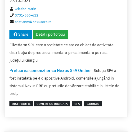
27.10.2021
Cristian Marin
0731-550-612
cristianm@nexuserp.ro
Share
Detalii portofoliu
Elivetfarm SRL este o societate ce are ca obiect de activitate
distribuția de produse alimentare și nealimentare pe raza
județului Giurgiu.
Preluarea comenzilor cu Nexus SFA Online
-
Soluția SFA a
fost instalată pe 4 dispozitive Android, comenzile ajungând in
sistemul Nexus ERP cu prețurile de vânzare stabilite in listele de
preț.
DISTRIBUTIE
COMERT CU RIDICATA
SFA
GIURGIU