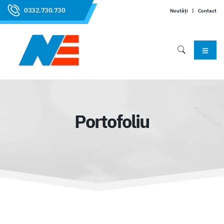
0332.730.730
Noutăți
|
Contact
Portofoliu