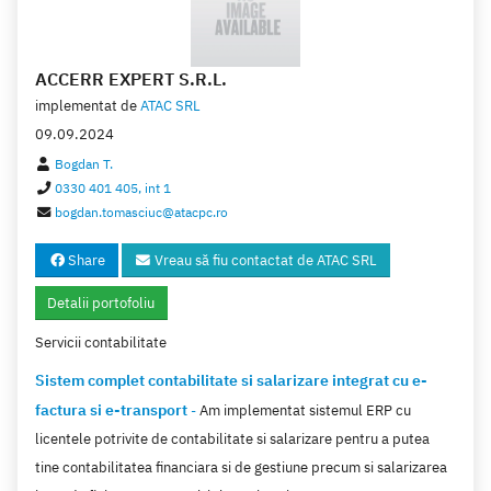
HR Self Service
(1)
Prahova
(6)
DATATEAM SRL
(1)
Asociatii si organizatii
(10)
Resurse umane
(1)
Dolj
(5)
PHABEDA SRL
(1)
Mobilier
(10)
Parc auto
(1)
ACCERR EXPERT S.R.L.
Olt
(5)
GRAFDATA SRL
(1)
Hoteluri
(8)
implementat de
ATAC SRL
Covasna
(5)
09.09.2024
Cultura plantelor
(8)
Giurgiu
(4)
Bogdan T.
Tipografie
(7)
0330 401 405, int 1
Vrancea
(4)
Transport
bogdan.tomasciuc@atacpc.ro
(7)
Salaj
(4)
Ambalaje
(7)
Share
Vreau să fiu contactat de ATAC SRL
Alba
(4)
Asistenta juridica
(6)
Ialomita
(3)
Detalii portofoliu
Liberi profesionisti
(6)
Bacau
(3)
Servicii contabilitate
Produse farmaceutice
(6)
Timis
(3)
Sistem complet contabilitate si salarizare integrat cu e-
Mobilier
(6)
factura si e-transport
Calarasi
(3)
-
Am implementat sistemul ERP cu
Produse agricole
(5)
licentele potrivite de contabilitate si salarizare pentru a putea
Teleorman
(3)
Confectii
(5)
tine contabilitatea financiara si de gestiune precum si salarizarea
Braila
(2)