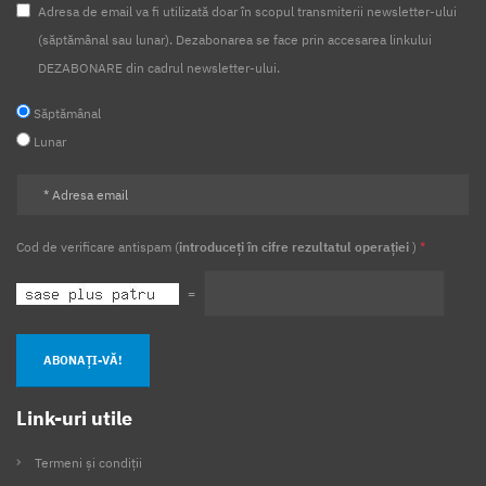
Adresa de email va fi utilizată doar în scopul transmiterii newsletter-ului
(săptămânal sau lunar). Dezabonarea se face prin accesarea linkului
DEZABONARE din cadrul newsletter-ului.
Săptămânal
Lunar
Cod de verificare antispam (
introduceți în cifre rezultatul operației
)
*
=
ABONAȚI-VĂ!
Link-uri utile
Termeni și condiții