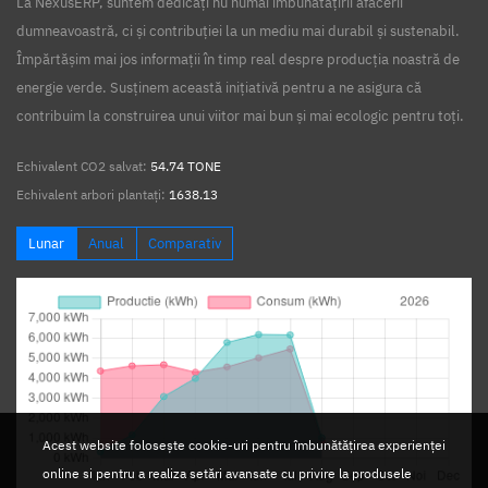
La NexusERP, suntem dedicați nu numai îmbunătățirii afacerii
dumneavoastră, ci și contribuției la un mediu mai durabil și sustenabil.
Împărtășim mai jos informații în timp real despre producția noastră de
energie verde. Susținem această inițiativă pentru a ne asigura că
contribuim la construirea unui viitor mai bun și mai ecologic pentru toți.
Echivalent CO2 salvat:
54.74 TONE
Echivalent arbori plantați:
1638.13
Lunar
Anual
Comparativ
Acest website folosește cookie-uri pentru îmbunătățirea experienței
online si pentru a realiza setări avansate cu privire la produsele