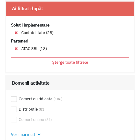
Ai filtrat după:
Soluții implementare
Contabilitate (28)
Parteneri
ATAC SRL (18)
Șterge toate filtrele
Domenii activitate
Comert cu ridicata
(106)
Distributie
(83)
Comert online
(81)
Export, Import
(66)
Vezi mai mult