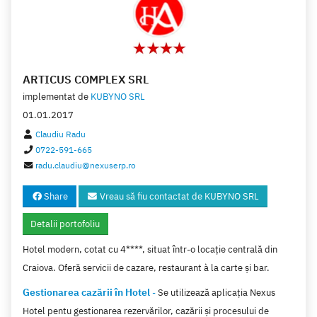
HR Self Service
(1)
Prahova
(6)
DATATEAM SRL
(1)
Asociatii si organizatii
(10)
Resurse umane
(1)
Dolj
(5)
PHABEDA SRL
(1)
Mobilier
(10)
Parc auto
(1)
Olt
(5)
GRAFDATA SRL
(1)
Hoteluri
(8)
Covasna
(5)
ARTICUS COMPLEX SRL
Cultura plantelor
(8)
implementat de
KUBYNO SRL
Giurgiu
(4)
Tipografie
(7)
01.01.2017
Vrancea
(4)
Claudiu Radu
Transport
(7)
Salaj
(4)
0722-591-665
Ambalaje
(7)
radu.claudiu@nexuserp.ro
Alba
(4)
Asistenta juridica
(6)
Ialomita
(3)
Share
Vreau să fiu contactat de KUBYNO SRL
Liberi profesionisti
(6)
Bacau
(3)
Detalii portofoliu
Produse farmaceutice
(6)
Timis
(3)
Hotel modern, cotat cu 4****, situat într-o locație centrală din
Mobilier
(6)
Calarasi
(3)
Craiova. Oferă servicii de cazare, restaurant à la carte și bar.
Produse agricole
(5)
Teleorman
(3)
Gestionarea cazării în Hotel
-
Se utilizează aplicația Nexus
Confectii
(5)
Braila
Hotel pentu gestionarea rezervărilor, cazării și procesului de
(2)