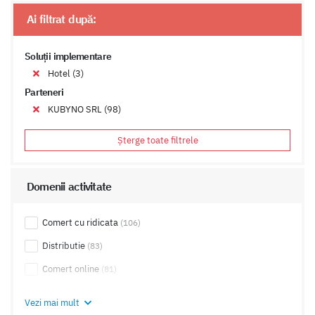
Ai filtrat după:
Soluții implementare
Hotel (3)
Parteneri
KUBYNO SRL (98)
Șterge toate filtrele
Domenii activitate
Comert cu ridicata
(106)
Distributie
(83)
Comert online
(81)
Export, Import
(66)
Vezi mai mult