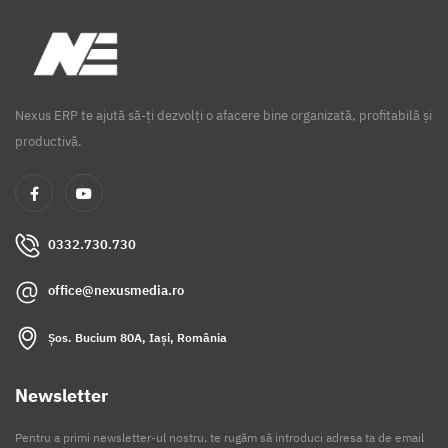
Aerobic, Fitness
(2)
Preparate din peste
(2)
Agentii Publicitate
(2)
Nexus ERP te ajută să-ți dezvolți o afacere bine organizată, profitabilă și
Coafor, Frizerie
(1)
productivă.
Webdesign
(1)
Telecomunicatii
(1)
Produse Software
(1)
0332.730.730
Institutie publica
(1)
office@nexusmedia.ro
Șos. Bucium 80A, Iași, România
Newsletter
Pentru a primi newsletter-ul nostru, te rugăm să introduci adresa ta de email