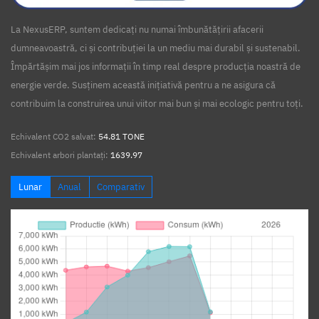
La NexusERP, suntem dedicați nu numai îmbunătățirii afacerii
dumneavoastră, ci și contribuției la un mediu mai durabil și sustenabil.
Împărtășim mai jos informații în timp real despre producția noastră de
energie verde. Susținem această inițiativă pentru a ne asigura că
contribuim la construirea unui viitor mai bun și mai ecologic pentru toți.
Echivalent CO2 salvat:
54.81 TONE
Echivalent arbori plantați:
1639.97
Lunar
Anual
Comparativ