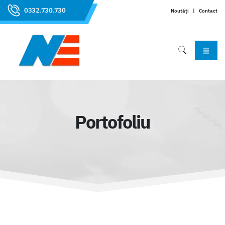
0332.730.730
Noutăți
|
Contact
Portofoliu