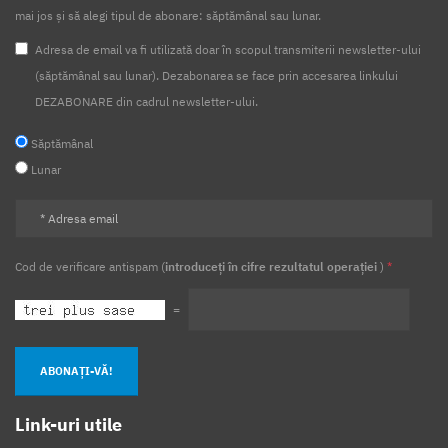
mai jos și să alegi tipul de abonare: săptămânal sau lunar.
Adresa de email va fi utilizată doar în scopul transmiterii newsletter-ului
(săptămânal sau lunar). Dezabonarea se face prin accesarea linkului
DEZABONARE din cadrul newsletter-ului.
Săptămânal
Lunar
Cod de verificare antispam (
introduceți în cifre rezultatul operației
)
*
=
ABONAȚI-VĂ!
Link-uri utile