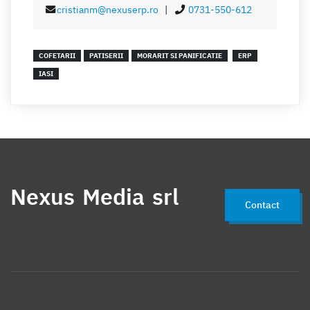
cristianm@nexuserp.ro
|
0731-550-612
COFETARII
PATISERII
MORARIT SI PANIFICATIE
ERP
IASI
Nexus Media srl
Contact