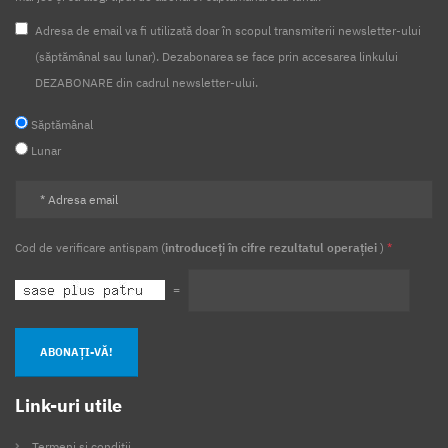
Adresa de email va fi utilizată doar în scopul transmiterii newsletter-ului
(săptămânal sau lunar). Dezabonarea se face prin accesarea linkului
DEZABONARE din cadrul newsletter-ului.
Săptămânal
Lunar
Cod de verificare antispam (
introduceți în cifre rezultatul operației
)
*
=
ABONAȚI-VĂ!
Link-uri utile
Termeni și condiții