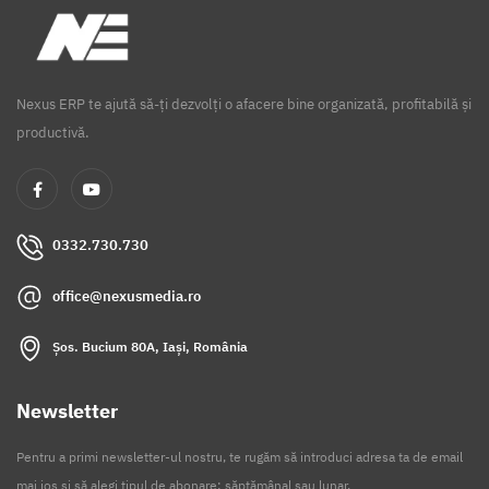
Nexus ERP te ajută să-ți dezvolți o afacere bine organizată, profitabilă și
productivă.
0332.730.730
office@nexusmedia.ro
Șos. Bucium 80A, Iași, România
Newsletter
Pentru a primi newsletter-ul nostru, te rugăm să introduci adresa ta de email
mai jos și să alegi tipul de abonare: săptămânal sau lunar.