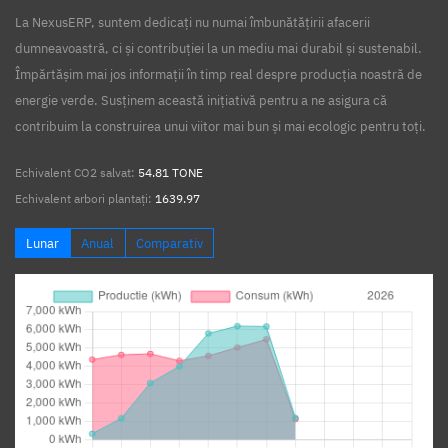
La NexusERP, suntem dedicați nu numai îmbunătățirii afacerii
dumneavoastră, ci și contribuției la un mediu mai durabil și sustenabil.
Împărtășim mai jos informații în timp real despre producția noastră de
energie verde. Susținem această inițiativă pentru a ne asigura că
contribuim la construirea unui viitor mai bun și mai ecologic pentru toți.
Echivalent CO2 salvat:
54.81 TONE
Echivalent arbori plantați:
1639.97
Lunar
Anual
Comparativ