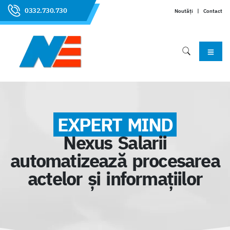
0332.730.730
Noutăți
|
Contact
EXPERT MIND
Nexus Salarii
automatizează procesarea
actelor şi informaţiilor