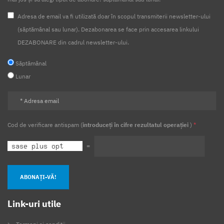
Adresa de email va fi utilizată doar în scopul transmiterii newsletter-ului
(săptămânal sau lunar). Dezabonarea se face prin accesarea linkului
DEZABONARE din cadrul newsletter-ului.
Săptămânal
Lunar
Cod de verificare antispam (
introduceți în cifre rezultatul operației
)
*
=
ABONAȚI-VĂ!
Link-uri utile