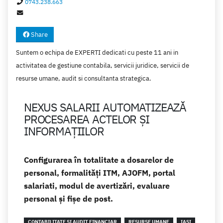
0743.238.663
Share
Suntem o echipa de EXPERTI dedicati cu peste 11 ani in
activitatea de gestiune contabila, servicii juridice, servicii de
resurse umane, audit si consultanta strategica.
NEXUS SALARII AUTOMATIZEAZĂ
PROCESAREA ACTELOR ŞI
INFORMAŢIILOR
Configurarea în totalitate a dosarelor de
personal, formalități ITM, AJOFM, portal
salariati, modul de avertizări, evaluare
personal și fișe de post.
CONTABILITATE SI AUDIT FINANCIAR
RESURSE UMANE
IASI