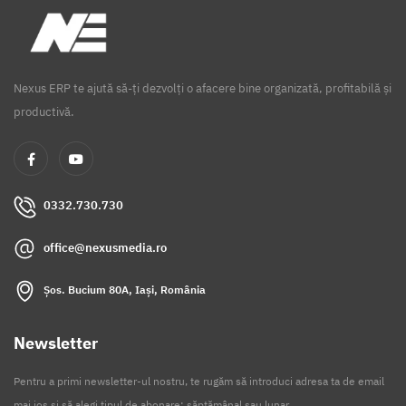
Nexus ERP te ajută să-ți dezvolți o afacere bine organizată, profitabilă și
productivă.
0332.730.730
office@nexusmedia.ro
Șos. Bucium 80A, Iași, România
Newsletter
Pentru a primi newsletter-ul nostru, te rugăm să introduci adresa ta de email
mai jos și să alegi tipul de abonare: săptămânal sau lunar.