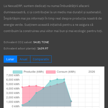
La NexusERP, suntem dedicați nu numai îmbunătățirii afacerii
dumneavoastră, ci și contribuției la un mediu mai durabil și sustenabil.
Împărtășim mai jos informații în timp real despre producția noastră de
energie verde. Susținem această inițiativă pentru a ne asigura că
contribuim la construirea unui viitor mai bun și mai ecologic pentru toți.
Echivalent CO2 salvat:
54.81 TONE
Echivalent arbori plantați:
1639.97
Lunar
Anual
Comparativ