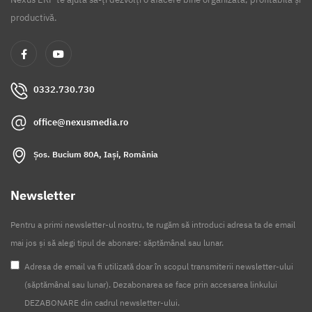
productivă.
0332.730.730
office@nexusmedia.ro
Șos. Bucium 80A, Iași, România
Newsletter
Pentru a primi newsletter-ul nostru, te rugăm să introduci adresa ta de email
mai jos și să alegi tipul de abonare: săptămânal sau lunar.
Adresa de email va fi utilizată doar în scopul transmiterii newsletter-ului
(săptămânal sau lunar). Dezabonarea se face prin accesarea linkului
DEZABONARE din cadrul newsletter-ului.