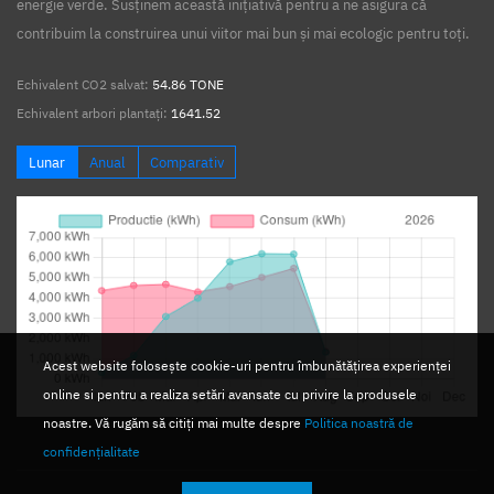
energie verde. Susținem această inițiativă pentru a ne asigura că
contribuim la construirea unui viitor mai bun și mai ecologic pentru toți.
Echivalent CO2 salvat:
54.86 TONE
Echivalent arbori plantați:
1641.52
Lunar
Anual
Comparativ
Acest website folosește cookie-uri pentru îmbunătățirea experienței
online si pentru a realiza setări avansate cu privire la produsele
noastre. Vă rugăm să citiți mai multe despre
Politica noastră de
confidențialitate