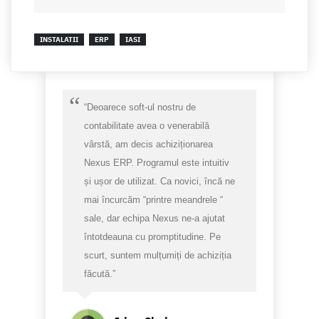
INSTALATII
ERP
IASI
“Deoarece soft-ul nostru de
contabilitate avea o venerabilă
vârstă, am decis achiziționarea
Nexus ERP. Programul este intuitiv
și ușor de utilizat. Ca novici, încă ne
mai încurcăm “printre meandrele “
sale, dar echipa Nexus ne-a ajutat
întotdeauna cu promptitudine. Pe
scurt, suntem mulțumiți de achiziția
făcută.”