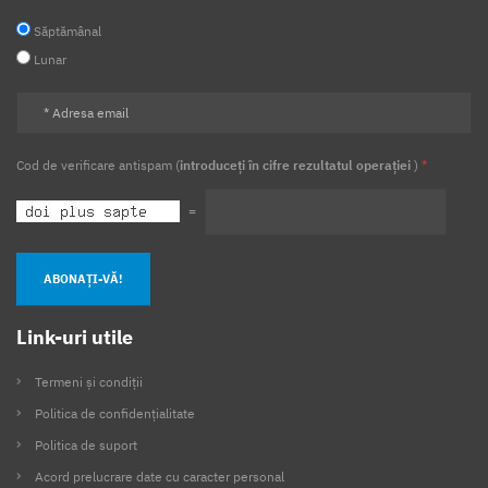
Săptămânal
Lunar
Cod de verificare antispam (
introduceți în cifre rezultatul operației
)
*
=
ABONAȚI-VĂ!
Link-uri utile
Termeni și condiții
Politica de confidențialitate
Politica de suport
Acord prelucrare date cu caracter personal