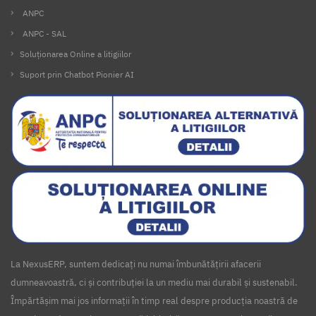
ANPC
ANPC - SAL
Soluționarea Online a litigiilor
Suport prin Chatbot Pionier AI
La NexusERP, suntem dedicați nu numai îmbunătățirii afacerii
dumneavoastră, ci și contribuției la un mediu mai durabil și sustenabil.
Împărtășim mai jos informații în timp real despre producția noastră de