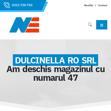
0332.730.730
Noutăți
|
Contact
DULCINELLA RO SRL
Am deschis magazinul cu
numarul 47