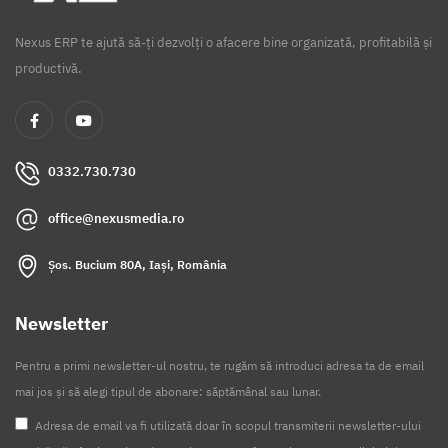
Nexus ERP te ajută să-ți dezvolți o afacere bine organizată, profitabilă și
productivă.
0332.730.730
office@nexusmedia.ro
Șos. Bucium 80A, Iași, România
Newsletter
Pentru a primi newsletter-ul nostru, te rugăm să introduci adresa ta de email
mai jos și să alegi tipul de abonare: săptămânal sau lunar.
Adresa de email va fi utilizată doar în scopul transmiterii newsletter-ului