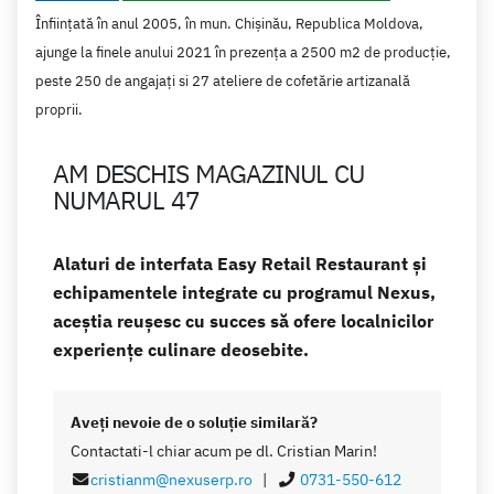
Înființată în anul 2005, în mun. Chișinău, Republica Moldova,
ajunge la finele anului 2021 în prezența a 2500 m2 de producție,
peste 250 de angajați si 27 ateliere de cofetărie artizanală
proprii.
AM DESCHIS MAGAZINUL CU
NUMARUL 47
Alaturi de interfata Easy Retail Restaurant și
echipamentele integrate cu programul Nexus,
aceștia reușesc cu succes să ofere localnicilor
experiențe culinare deosebite.
Aveţi nevoie de o soluţie similară?
Contactati-l chiar acum pe dl. Cristian Marin!
cristianm@nexuserp.ro
|
0731-550-612