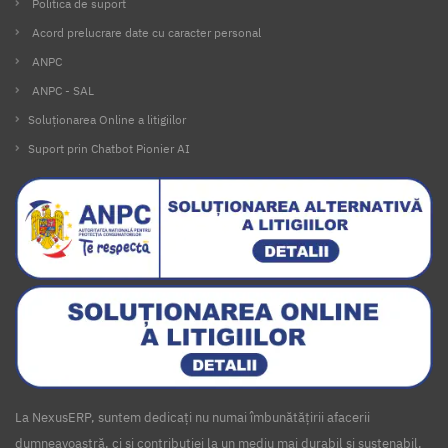
Politica de suport
Acord prelucrare date cu caracter personal
ANPC
ANPC - SAL
Soluționarea Online a litigiilor
Suport prin Chatbot Pionier AI
La NexusERP, suntem dedicați nu numai îmbunătățirii afacerii
dumneavoastră, ci și contribuției la un mediu mai durabil și sustenabil.