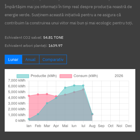
Împărtășim mai jos informații în timp real despre producția noastră de
energie verde. Susținem această inițiativă pentru a ne asigura că
contribuim la construirea unui viitor mai bun și mai ecologic pentru toți.
Echivalent CO2 salvat:
54.81 TONE
Echivalent arbori plantați:
1639.97
Lunar
Anual
Comparativ