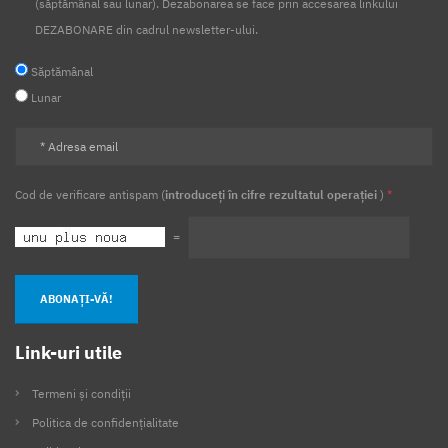
(săptămânal sau lunar). Dezabonarea se face prin accesarea linkului
DEZABONARE din cadrul newsletter-ului.
Săptămânal
Lunar
Cod de verificare antispam (
introduceți în cifre rezultatul operației
)
*
=
ABONAȚI-VĂ!
Link-uri utile
Termeni și condiții
Politica de confidențialitate