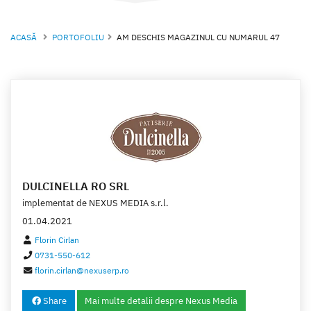
ACASĂ
PORTOFOLIU
AM DESCHIS MAGAZINUL CU NUMARUL 47
DULCINELLA RO SRL
implementat de
NEXUS MEDIA s.r.l.
01.04.2021
Florin Cirlan
0731-550-612
florin.cirlan@nexuserp.ro
Share
Mai multe detalii despre Nexus Media