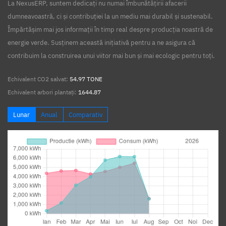
La NexusERP, suntem dedicați nu numai îmbunătățirii afacerii
dumneavoastră, ci și contribuției la un mediu mai durabil și sustenabil.
Împărtășim mai jos informații în timp real despre producția noastră de
energie verde. Susținem această inițiativă pentru a ne asigura că
contribuim la construirea unui viitor mai bun și mai ecologic pentru toți.
Echivalent CO2 salvat:
54.97 TONE
Echivalent arbori plantați:
1644.87
Lunar
Anual
Comparativ