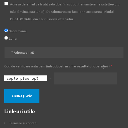
Adresa de email va fi utilizată doar în scopul transmiterii newsletter-ului
(săptămânal sau lunar). Dezabonarea se face prin accesarea linkului
DEZABONARE din cadrul newsletter-ului.
Săptămânal
Lunar
Cod de verificare antispam (
introduceți în cifre rezultatul operației
)
*
=
ABONAȚI-VĂ!
Link-uri utile
Termeni și condiții