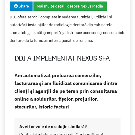
Share
Mai multe detalii despre Nexus Media
DDI oferă servicii complete în vederea furnizării, utilizării şi
autorizării instalaţiilor de radiologie dentară din cabinetele
stomatologice, cât şi importă şi distribuie accesorii şi consumabile
dentare de la furnizori internaţionali de renume.
DDI A IMPLEMENTAT NEXUS SFA
Am automatizat preluarea comenzilor,
facturarea şi am fluidizat comunicarea dintre
clienţi şi agenţii de pe teren prin consultarea
online a soldurilor, fişelor, preţurilor,
stocurilor, istoric facturi
Aveţi nevoie de o soluţie similară?
Contactati-l chiar acum pe dl. Cristian Marin!