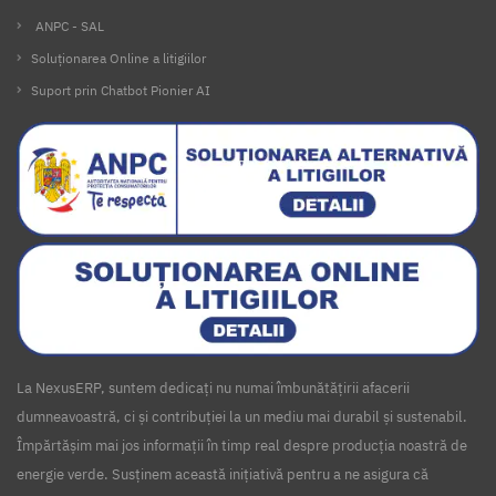
ANPC - SAL
Soluționarea Online a litigiilor
Suport prin Chatbot Pionier AI
La NexusERP, suntem dedicați nu numai îmbunătățirii afacerii
dumneavoastră, ci și contribuției la un mediu mai durabil și sustenabil.
Împărtășim mai jos informații în timp real despre producția noastră de
energie verde. Susținem această inițiativă pentru a ne asigura că