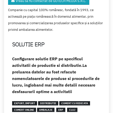
Vreau să fiu contactat de GOTECH MEDIA S.R.L.
Companie cu capital 100% românesc, fondată în 1993, ce
activează pe piața românească în domeniul alimentar, prin
promovarea și comercializarea produselor specifice și a soluțiilor
privind ambalarea alimentelor.
SOLUTIE ERP
Configurare solutie ERP pe specificul
activitatii de productie si distributie.La
preluarea datelor au fost refacute
nomenclatoarele de produse si procedurile de
lucru, ingloband mai multe detalii necesare
desfasurarii optime a activitatii
EXPORT, IMPORT
DISTRIBUTIE
COMERT CU RIDICATA
COMERT ONLINE
AMBALAJE
ERP
CLUJ