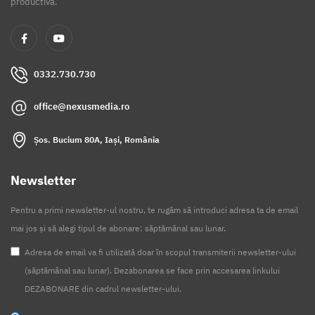
productivă.
0332.730.730
office@nexusmedia.ro
Șos. Bucium 80A, Iași, România
Newsletter
Pentru a primi newsletter-ul nostru, te rugăm să introduci adresa ta de email
mai jos și să alegi tipul de abonare: săptămânal sau lunar.
Adresa de email va fi utilizată doar în scopul transmiterii newsletter-ului
(săptămânal sau lunar). Dezabonarea se face prin accesarea linkului
DEZABONARE din cadrul newsletter-ului.