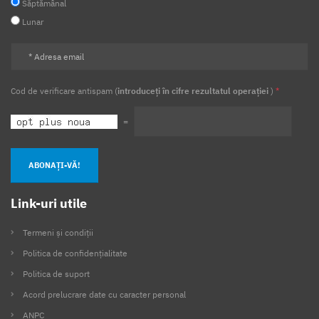
Săptămânal
Lunar
Cod de verificare antispam (
introduceți în cifre rezultatul operației
)
*
=
ABONAȚI-VĂ!
Link-uri utile
Termeni și condiții
Politica de confidențialitate
Politica de suport
Acord prelucrare date cu caracter personal
ANPC