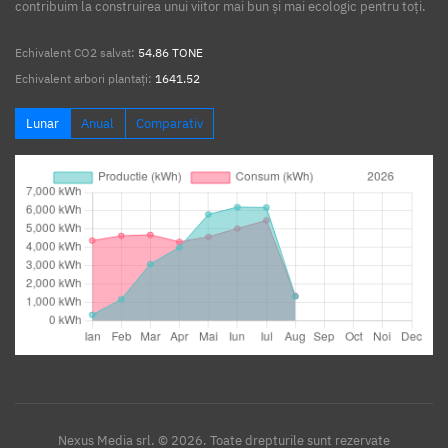
contribuim la construirea unui viitor mai bun și mai ecologic pentru toți.
Echivalent CO2 salvat:
54.86 TONE
Echivalent arbori plantați:
1641.52
Lunar
Anual
Comparativ
Nexus Media srl. © 2026. Toate drepturile sunt rezervate