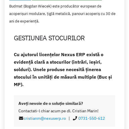
Budmat (Bogdan Wiecek) este producător european de
acoperișuri modulare, țiglă metalică, panouri acoperiș cu 30 de
ani de experiență.
GESTIUNEA STOCURILOR
Cu ajutorul licențelor Nexus ERP există o
evidență clară a stocurilor (intrări, ieșiri,
solduri). Unele produse necesită ținerea
stocului în unități de măsură multiple (Buc și
MP).
Aveţi nevoie de o soluţie similară?
Contactati-l chiar acum pe dl. Cristian Marin!
cristianm@nexuserp.ro
|
0731-550-612