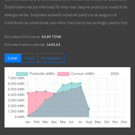
Împărtășim mai jos informații în timp real despre producția noastră de
energie verde. Susținem această inițiativă pentru a ne asigura că
contribuim la construirea unui viitor mai bun și mai ecologic pentru toți.
Echivalent CO2 salvat:
54.89 TONE
Echivalent arbori plantați:
1642.63
Lunar
Anual
Comparativ