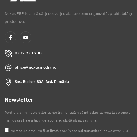
Nexus ERP te ajută să-ți dezvolți o afacere bine organizată, profitabilă și
productivă.
0332.730.730
office@nexusmedia.ro
Șos. Bucium 80A, Iași, România
Newsletter
Pentru a primi newsletter-ul nostru, te rugăm să introduci adresa ta de email
mai jos și să alegi tipul de abonare: săptămânal sau lunar.
Adresa de email va fi utilizată doar în scopul transmiterii newsletter-ului