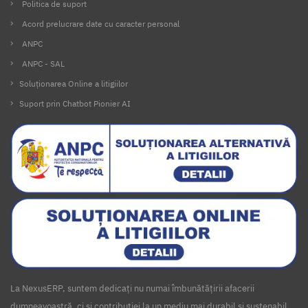
Politica de suport
Acord prelucrare date cu caracter personal
ANPC
ANPC - SAL
Soluționarea Online a litigiilor
Suport prin Chatbot Pionier AI
La NexusERP, suntem dedicați nu numai îmbunătățirii afacerii
dumneavoastră, ci și contribuției la un mediu mai durabil și sustenabil.