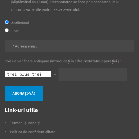
(săptămânal sau lunar). Dezabonarea se face prin accesarea linkului
DEZABONARE din cadrul newsletter-ului.
Săptămânal
Lunar
Cod de verificare antispam (
introduceți în cifre rezultatul operației
)
*
=
ABONAȚI-VĂ!
Link-uri utile
Termeni și condiții
Politica de confidențialitate