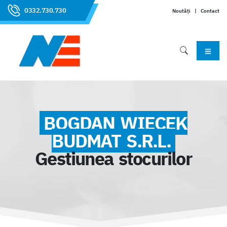
0332.730.730
Noutăți
|
Contact
BOGDAN WIECEK
BUDMAT S.R.L.
Gestiunea stocurilor