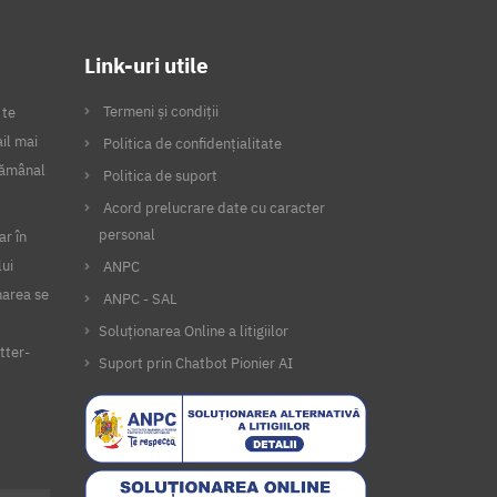
Link-uri utile
Termeni și condiții
 te
il mai
Politica de confidențialitate
ptămânal
Politica de suport
Acord prelucrare date cu caracter
personal
ar în
lui
ANPC
narea se
ANPC - SAL
Soluționarea Online a litigiilor
tter-
Suport prin Chatbot Pionier AI