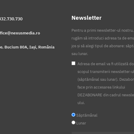
Newsletter
332.730.730
Pentru a primi newsletter-ul nostru,
ffice@nexusmedia.ro
rugăm să introduci adresa ta de ema
jos și să alegi tipul de abonare: să
s. Bucium 80A, Iași, România
sau lunar.
Adresa de email va fi utilizată do
scopul transmiterii newsletter-u
(săptămânal sau lunar). Dezabo
face prin accesarea linkului
DEZABONARE din cadrul newsle
ului.
Săptămânal
Lunar