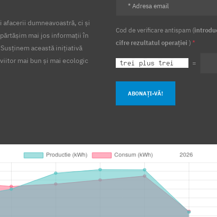
 afacerii dumneavoastră, ci și
Cod de verificare antispam (
introdu
părtășim mai jos informații în
cifre rezultatul operației
)
*
 Susținem această inițiativă
viitor mai bun și mai ecologic
=
ABONAȚI-VĂ!