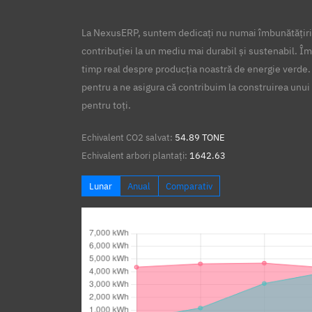
La NexusERP, suntem dedicați nu numai îmbunătățirii
contribuției la un mediu mai durabil și sustenabil. Îm
timp real despre producția noastră de energie verde.
pentru a ne asigura că contribuim la construirea unui 
pentru toți.
Echivalent CO2 salvat:
54.89 TONE
Echivalent arbori plantați:
1642.63
Lunar
Anual
Comparativ