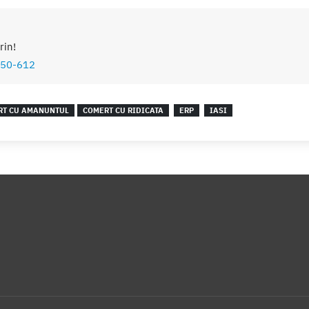
rin!
50-612
RT CU AMANUNTUL
COMERT CU RIDICATA
ERP
IASI