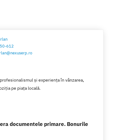
irlan
50-612
cirlan@nexuserp.ro
 profesionalismul și experiența în vânzarea,
ziția pe piața locală.
opera documentele primare. Bonurile