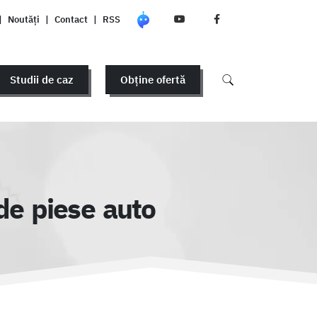
|
Noutăți
|
Contact
|
RSS
Studii de caz
Obține ofertă
de piese auto