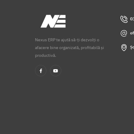
0
o
Nexus ERP te ajută să-ți dezvolți o
Șo
afacere bine organizată, profitabilă și
productivă.