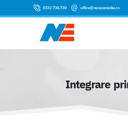
0332.730.730
office@nexusmedia.ro
Integrare pr