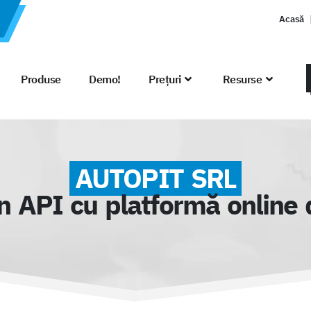
Acasă
Produse
Demo!
Prețuri
Resurse
AUTOPIT SRL
in API cu platformă online 