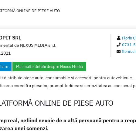
ATFORMĂ ONLINE DE PIESE AUTO
OPIT SRL
Florin C
0731-5
mentat de
NEXUS MEDIA s.r.l.
florin.
.2021
hare
Mai multe detalii despre Nexus Media
t distribuie piese auto, consumabile și accesorii pentru autovehicule -
ficarea corectă a pieselor, promptitudinea și seriozitatea au consacrat po
LATFORMĂ ONLINE DE PIESE AUTO
imp real, nefiind nevoie de o altă persoană pentru a re
lizarea unei comenzi.