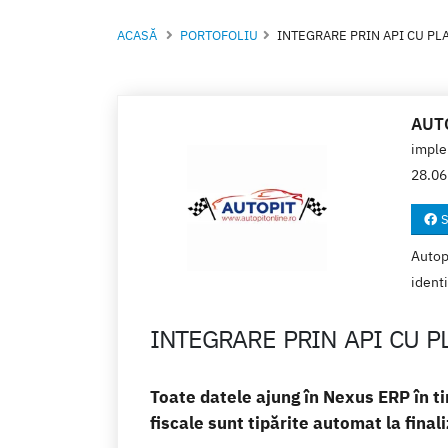
ACASĂ
PORTOFOLIU
INTEGRARE PRIN API CU PL
AUT
imple
28.06
S
Autopi
identi
INTEGRARE PRIN API CU P
Toate datele ajung în Nexus ERP în t
fiscale sunt tipărite automat la fina