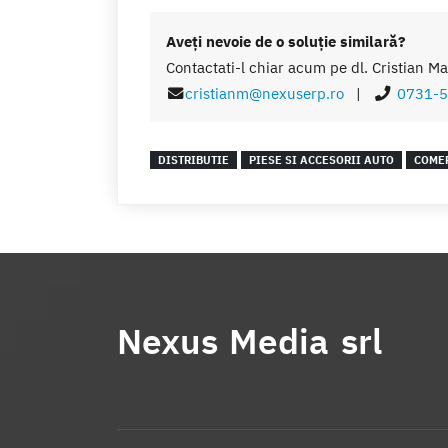
Aveţi nevoie de o soluţie similară?
Contactati-l chiar acum pe dl. Cristian Ma
cristianm@nexuserp.ro
|
0731-5
DISTRIBUTIE
PIESE SI ACCESORII AUTO
COME
Nexus Media srl