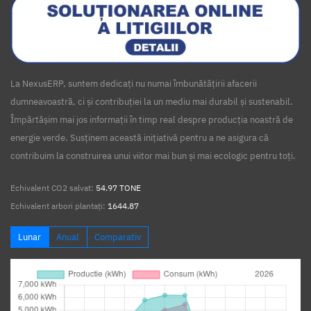
La NexusERP, suntem dedicați nu numai îmbunătățirii afacerii
dumneavoastră, ci și contribuției la un mediu mai durabil și sustenabil.
Împărtășim mai jos informații în timp real despre producția noastră de
energie verde. Susținem această inițiativă pentru a ne asigura că
contribuim la construirea unui viitor mai bun și mai ecologic pentru toți.
Echivalent CO2 salvat:
54.97 TONE
Echivalent arbori plantați:
1644.87
Lunar
Anual
Comparativ