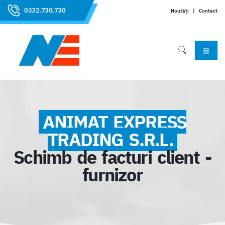
0332.730.730
Noutăți
|
Contact
ANIMAT EXPRESS
TRADING S.R.L.
Schimb de facturi client -
furnizor