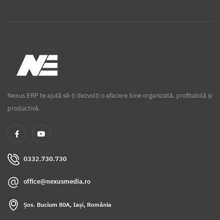
Nexus ERP te ajută să-ți dezvolți o afacere bine organizată, profitabilă și
productivă.
0332.730.730
office@nexusmedia.ro
Șos. Bucium 80A, Iași, România