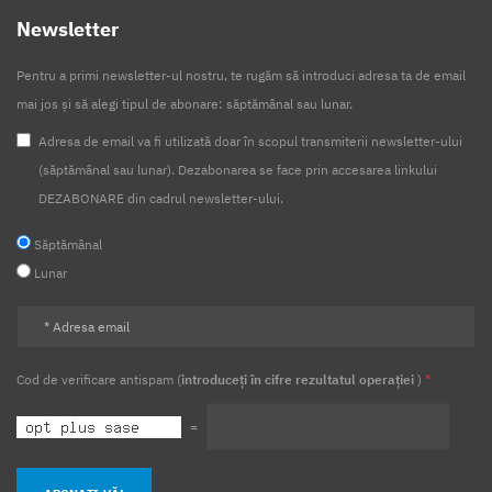
Newsletter
Pentru a primi newsletter-ul nostru, te rugăm să introduci adresa ta de email
mai jos și să alegi tipul de abonare: săptămânal sau lunar.
Adresa de email va fi utilizată doar în scopul transmiterii newsletter-ului
(săptămânal sau lunar). Dezabonarea se face prin accesarea linkului
DEZABONARE din cadrul newsletter-ului.
Săptămânal
Lunar
Cod de verificare antispam (
introduceți în cifre rezultatul operației
)
*
=