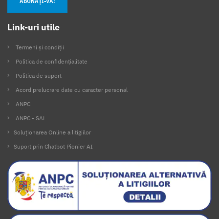
ABONAȚI-VĂ!
Link-uri utile
Termeni și condiții
Politica de confidențialitate
Politica de suport
Acord prelucrare date cu caracter personal
ANPC
ANPC - SAL
Soluționarea Online a litigiilor
Suport prin Chatbot Pionier AI