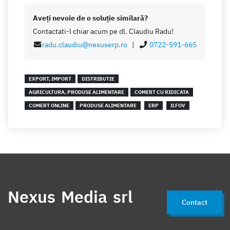
Aveţi nevoie de o soluţie similară?
Contactati-l chiar acum pe dl. Claudiu Radu!
radu.claudiu@nexuserp.ro
|
0722-591-665
EXPORT, IMPORT
DISTRIBUTIE
AGRICULTURA, PRODUSE ALIMENTARE
COMERT CU RIDICATA
COMERT ONLINE
PRODUSE ALIMENTARE
ERP
ILFOV
Nexus Media srl
Contact