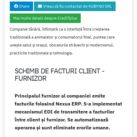
Share
Vreau să fiu contactat de KUBYNO SRL
Mai multe detalii despre CredITplus
Companie tânără, înființată ca o interfață între creșterea
tradițională a animalelor și consumatorul final, puntea care
unește satul și orașul, obiceiurile străvechi și modernismul,
practicile tradiționale și tehnologia.
SCHIMB DE FACTURI CLIENT -
FURNIZOR
Principalul furnizor al companiei emite
facturile folosind Nexus ERP. S-a implementat
mecanismul EDI de transmitere a facturilor
între client și furnizor. Se automatizează
operarea și sunt eliminate erorile umane.