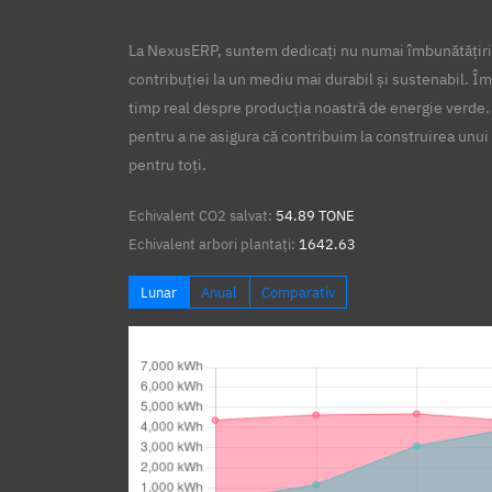
La NexusERP, suntem dedicați nu numai îmbunătățirii
contribuției la un mediu mai durabil și sustenabil. Îm
timp real despre producția noastră de energie verde.
pentru a ne asigura că contribuim la construirea unui 
pentru toți.
Echivalent CO2 salvat:
54.89 TONE
Echivalent arbori plantați:
1642.63
Lunar
Anual
Comparativ