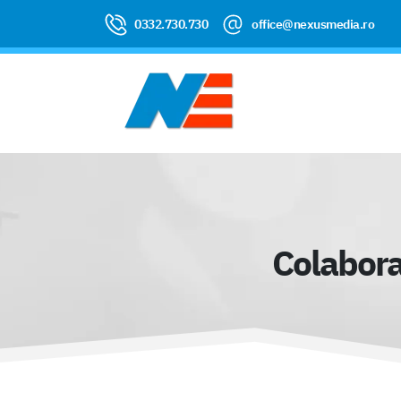
0332.730.730
office@nexusmedia.ro
Colabora