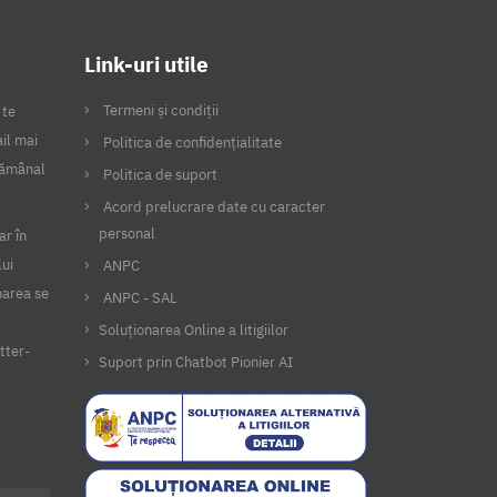
Link-uri utile
Termeni și condiții
 te
il mai
Politica de confidențialitate
ptămânal
Politica de suport
Acord prelucrare date cu caracter
personal
ar în
lui
ANPC
narea se
ANPC - SAL
Soluționarea Online a litigiilor
tter-
Suport prin Chatbot Pionier AI