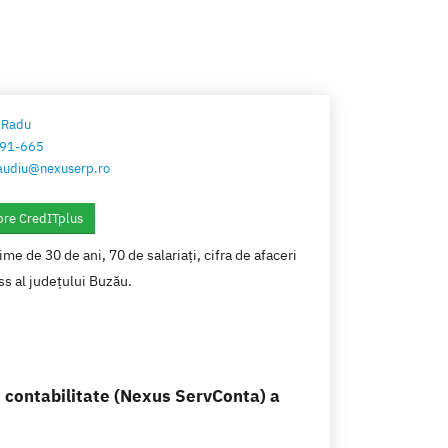
 Radu
91-665
audiu@nexuserp.ro
pre CredITplus
e de 30 de ani, 70 de salariați, cifra de afaceri
ss al județului Buzău.
 contabilitate (Nexus ServConta) a