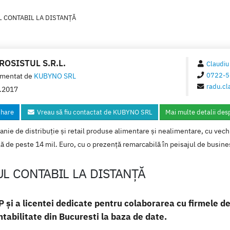
 CONTABIL LA DISTANȚĂ
OSISTUL S.R.L.
Claudiu
0722-5
mentat de
KUBYNO SRL
radu.cl
.2017
hare
Vreau să fiu contactat de KUBYNO SRL
Mai multe detalii des
ie de distribuție și retail produse alimentare și nealimentare, cu vechim
ă de peste 14 mil. Euro, cu o prezență remarcabilă în peisajul de busine
L CONTABIL LA DISTANȚĂ
i a licentei dedicate pentru colaborarea cu firmele de
ntabilitate din Bucuresti la baza de date.