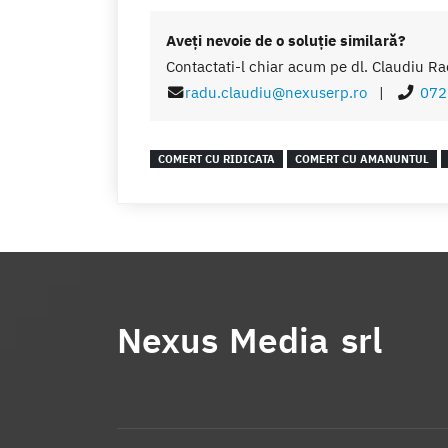
Aveţi nevoie de o soluţie similară?
Contactati-l chiar acum pe dl. Claudiu Ra
radu.claudiu@nexuserp.ro
|
072
COMERT CU RIDICATA
COMERT CU AMANUNTUL
Nexus Media srl