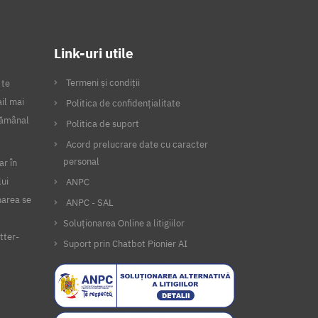
Link-uri utile
Termeni și condiții
 te
il mai
Politica de confidențialitate
ptămânal
Politica de suport
Acord prelucrare date cu caracter
personal
ar în
lui
ANPC
narea se
ANPC - SAL
Soluționarea Online a litigiilor
tter-
Suport prin Chatbot Pionier AI