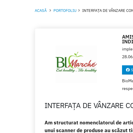
ACASĂ
PORTOFOLIU
INTERFAȚA DE VÂNZARE CON
AMI
IND
imple
28.06
S
BioMa
respec
INTERFAȚA DE VÂNZARE C
Am structurat nomenclatorul de artico
unui scanner de produse au scăzut ti