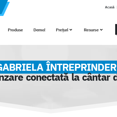
Acasă
Produse
Demo!
Prețuri
Resurse
GABRIELA ÎNTREPRINDER
nzare conectată la cântar 