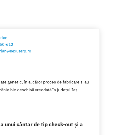
irlan
50-612
cirlan@nexuserp.ro
e genetic, în al căror proces de fabricare s-au
ănie bio deschisă vreodată în județul Iași.
a unui cântar de tip check-out și a