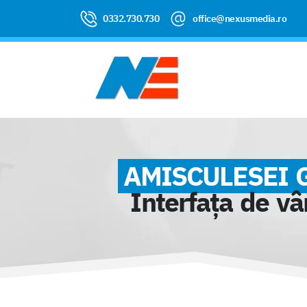
0332.730.730
office@nexusmedia.ro
AMISCULESEI 
Interfața de vâ