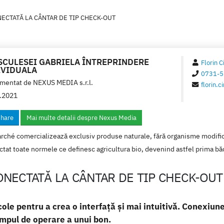
ECTATĂ LA CÂNTAR DE TIP CHECK-OUT
SCULESEI GABRIELA ÎNTREPRINDERE
Florin C
IVIDUALA
0731-5
mentat de
NEXUS MEDIA s.r.l.
florin.
.2021
hare
Mai multe detalii despre Nexus Media
rché comercializează exclusiv produse naturale, fără organisme modificat
tat toate normele ce definesc agricultura bio, devenind astfel prima băc
ONECTATĂ LA CÂNTAR DE TIP CHECK-OUT
le pentru a crea o interfață și mai intuitivă. Conexiune
mpul de operare a unui bon.