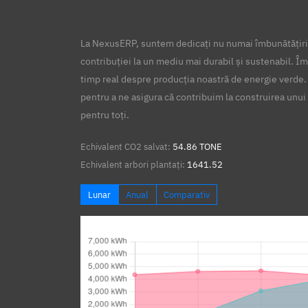
La NexusERP, suntem dedicați nu numai îmbunătățirii
contribuției la un mediu mai durabil și sustenabil. Îm
timp real despre producția noastră de energie verde.
pentru a ne asigura că contribuim la construirea unui 
pentru toți.
Echivalent CO2 salvat:
54.86 TONE
Echivalent arbori plantați:
1641.52
Lunar
Anual
Comparativ