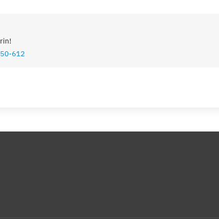
rin!
50-612