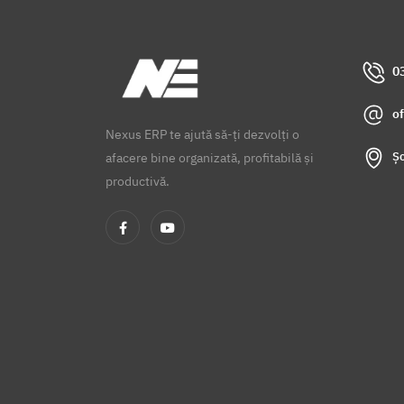
0
o
Nexus ERP te ajută să-ți dezvolți o
Șo
afacere bine organizată, profitabilă și
productivă.