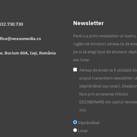
Newsletter
332.730.730
Pentru a primi newsletter-ul nostru,
ffice@nexusmedia.ro
rugăm să introduci adresa ta de ema
jos și să alegi tipul de abonare: să
s. Bucium 80A, Iași, România
sau lunar.
Adresa de email va fi utilizată do
scopul transmiterii newsletter-u
(săptămânal sau lunar). Dezabo
face prin accesarea linkului
DEZABONARE din cadrul newsle
ului.
Săptămânal
Lunar