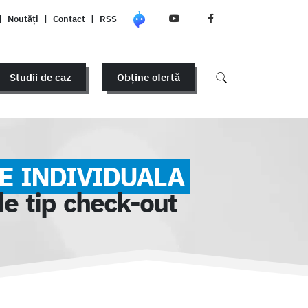
|
Noutăți
|
Contact
|
RSS
Studii de caz
Obține ofertă
E INDIVIDUALA
de tip check-out