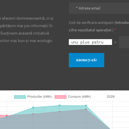
 afacerii dumneavoastră, ci și
Cod de verificare antispam (
introdu
părtășim mai jos informații în
cifre rezultatul operației
)
*
 Susținem această inițiativă
viitor mai bun și mai ecologic
=
ABONAȚI-VĂ!