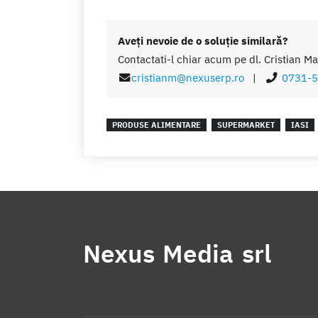
Aveţi nevoie de o soluţie similară?
Contactati-l chiar acum pe dl. Cristian Ma
cristianm@nexuserp.ro
|
0731-5
PRODUSE ALIMENTARE
SUPERMARKET
IASI
Nexus Media srl