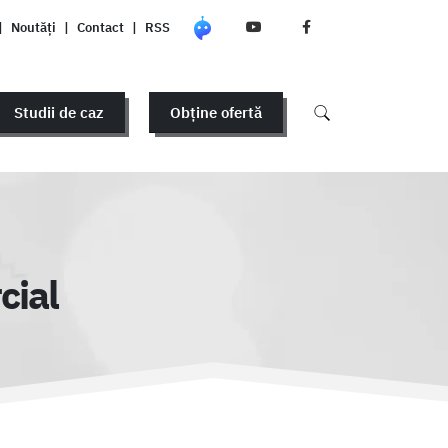
|
Noutăți
|
Contact
|
RSS
Studii de caz
Obține ofertă
cial