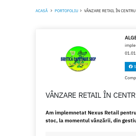
ACASĂ
PORTOFOLIU
VÂNZARE RETAIL ÎN CENTR
ALG
imple
01.01
S
Compan
VÂNZARE RETAIL ÎN CENT
Am implemnetat Nexus Retail pentru 
stoc, la momentul vânzării, din gesti