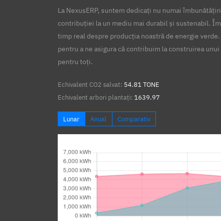
La NexusERP, suntem dedicați nu numai îmbunătățirii
contribuției la un mediu mai durabil și sustenabil. Îm
timp real despre producția noastră de energie verde.
pentru a ne asigura că contribuim la construirea unui 
pentru toți.
Echivalent CO2 salvat:
54.81 TONE
Echivalent arbori plantați:
1639.97
Lunar
Anual
Comparativ