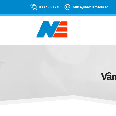
0332.730.730
office@nexusmedia.ro
Vân