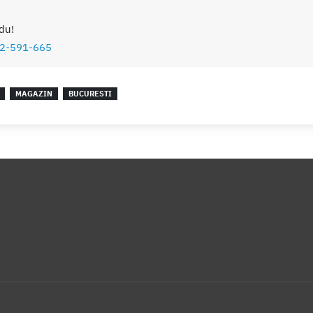
du!
2-591-665
MAGAZIN
BUCURESTI