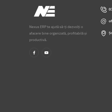
0
o
Nexus ERP te ajută să-ți dezvolți o
Șo
afacere bine organizată, profitabilă și
productivă.