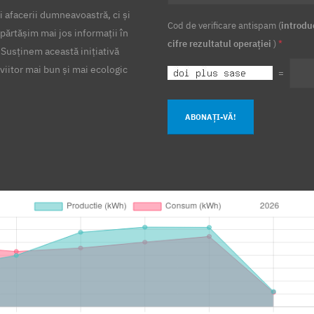
 afacerii dumneavoastră, ci și
Cod de verificare antispam (
introdu
părtășim mai jos informații în
cifre rezultatul operației
)
*
 Susținem această inițiativă
viitor mai bun și mai ecologic
=
ABONAȚI-VĂ!