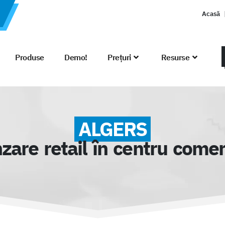
Acasă
Produse
Demo!
Prețuri
Resurse
ALGERS
zare retail în centru comer