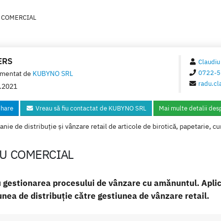
U COMERCIAL
ERS
Claudiu
0722-5
mentat de
KUBYNO SRL
radu.cl
.2021
hare
Vreau să fiu contactat de KUBYNO SRL
Mai multe detalii des
ie de distribuție și vânzare retail de articole de birotică, papetarie, c
RU COMERCIAL
gestionarea procesului de vânzare cu amănuntul. Apli
unea de distribuție către gestiunea de vânzare retail.