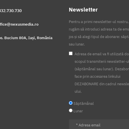
Newsletter
332.730.730
Pentru a primi newsletter-ul nostru,
ffice@nexusmedia.ro
rugăm să introduci adresa ta de ema
jos și să alegi tipul de abonare: să
s. Bucium 80A, Iași, România
sau lunar.
Adresa de email va fi utilizată do
scopul transmiterii newsletter-u
(săptămânal sau lunar). Dezabo
face prin accesarea linkului
DEZABONARE din cadrul newsle
ului.
Săptămânal
Lunar