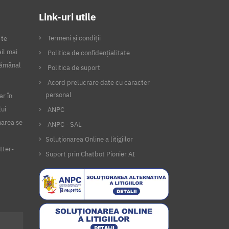
Link-uri utile
Termeni și condiții
 te
il mai
Politica de confidențialitate
ptămânal
Politica de suport
Acord prelucrare date cu caracter
personal
ar în
lui
ANPC
narea se
ANPC - SAL
Soluționarea Online a litigiilor
tter-
Suport prin Chatbot Pionier AI