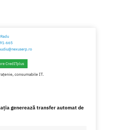
 Radu
91-665
audiu@nexuserp.ro
pre CredITplus
urațenie, consumabile IT.
cația generează transfer automat de