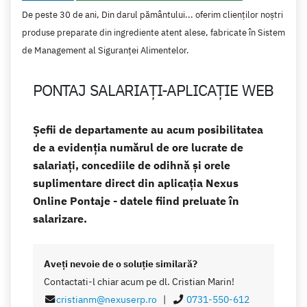
De peste 30 de ani, Din darul pământului... oferim clienţilor noştri
produse preparate din ingrediente atent alese, fabricate în Sistem
de Management al Siguranţei Alimentelor.
PONTAJ SALARIAȚI-APLICAȚIE WEB
Șefii de departamente au acum posibilitatea
de a evidenția numărul de ore lucrate de
salariați, concediile de odihnă și orele
suplimentare direct din aplicația Nexus
Online Pontaje - datele fiind preluate în
salarizare.
Aveţi nevoie de o soluţie similară?
Contactati-l chiar acum pe dl. Cristian Marin!
cristianm@nexuserp.ro
|
0731-550-612