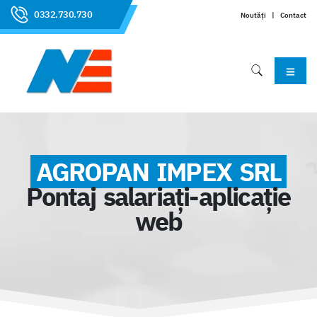
0332.730.730
Noutăți
|
Contact
AGROPAN IMPEX SRL
Pontaj salariați-aplicație
web