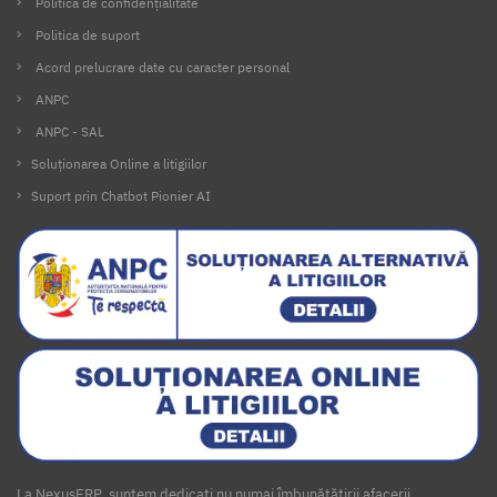
Politica de confidențialitate
Politica de suport
Acord prelucrare date cu caracter personal
ANPC
ANPC - SAL
Soluționarea Online a litigiilor
Suport prin Chatbot Pionier AI
La NexusERP, suntem dedicați nu numai îmbunătățirii afacerii