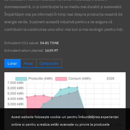
dumneavoastră, ci și contribuției la un mediu mai durabil și sustenabil.
Împărtășim mai jos informații în timp real despre producția noastră de
energie verde. Susținem această inițiativă pentru a ne asigura că
contribuim la construirea unui viitor mai bun și mai ecologic pentru toți.
Echivalent CO2 salvat:
54.81 TONE
Echivalent arbori plantați:
1639.97
Lunar
Anual
Comparativ
Acest website folosește cookie-uri pentru îmbunătățirea experienței
online si pentru a realiza setări avansate cu privire la produsele