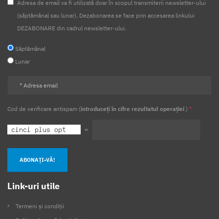
Adresa de email va fi utilizată doar în scopul transmiterii newsletter-ului
(săptămânal sau lunar). Dezabonarea se face prin accesarea linkului
DEZABONARE din cadrul newsletter-ului.
Săptămânal
Lunar
Cod de verificare antispam (
introduceți în cifre rezultatul operației
)
*
=
ABONAȚI-VĂ!
Link-uri utile
Termeni și condiții