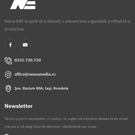
Nexus ERP te ajută să-ți dezvolți o afacere bine organizată, profitabilă și
productivă.
0332.730.730
office@nexusmedia.ro
Șos. Bucium 80A, Iași, România
Newsletter
Pentru a primi newsletter-ul nostru, te rugăm să introduci adresa ta de email
mai jos și să alegi tipul de abonare: săptămânal sau lunar.