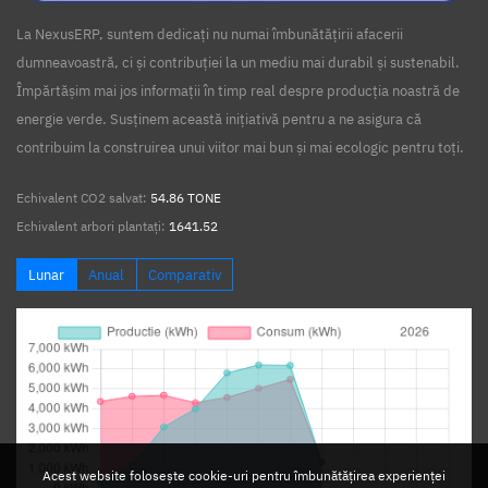
La NexusERP, suntem dedicați nu numai îmbunătățirii afacerii
dumneavoastră, ci și contribuției la un mediu mai durabil și sustenabil.
Împărtășim mai jos informații în timp real despre producția noastră de
energie verde. Susținem această inițiativă pentru a ne asigura că
contribuim la construirea unui viitor mai bun și mai ecologic pentru toți.
Echivalent CO2 salvat:
54.86 TONE
Echivalent arbori plantați:
1641.52
Lunar
Anual
Comparativ
Acest website folosește cookie-uri pentru îmbunătățirea experienței