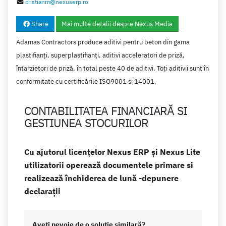
cristianm@nexuserp.ro
Share
Mai multe detalii despre Nexus Media
Adamas Contractors produce aditivi pentru beton din gama
plastifianți, superplastifianți, aditivi acceleratori de priză,
întarzietori de priză, în total peste 40 de aditivi. Toți aditivii sunt în
conformitate cu certificările ISO9001 si 14001.
CONTABILITATEA FINANCIARĂ SI
GESTIUNEA STOCURILOR
Cu ajutorul licențelor Nexus ERP și Nexus Lite
utilizatorii operează documentele primare si
realizează închiderea de lună -depunere
declarații
Aveţi nevoie de o soluţie similară?