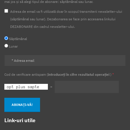
mai jos și să alegi tipul de abonare: săptămânal sau lunar.
Adresa de email va fi utilizată doar în scopul transmiterii newsletter-ului
(săptămânal sau lunar). Dezabonarea se face prin accesarea linkului
DEZABONARE din cadrul newsletter-ului.
Săptămânal
Lunar
Cod de verificare antispam (
introduceți în cifre rezultatul operației
)
*
=
ABONAȚI-VĂ!
Link-uri utile