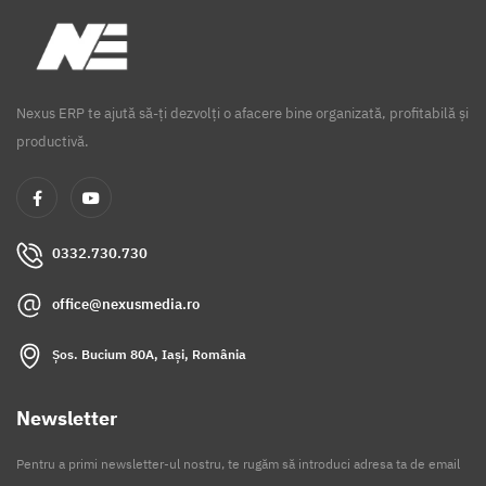
Nexus ERP te ajută să-ți dezvolți o afacere bine organizată, profitabilă și
productivă.
0332.730.730
office@nexusmedia.ro
Șos. Bucium 80A, Iași, România
Newsletter
Pentru a primi newsletter-ul nostru, te rugăm să introduci adresa ta de email