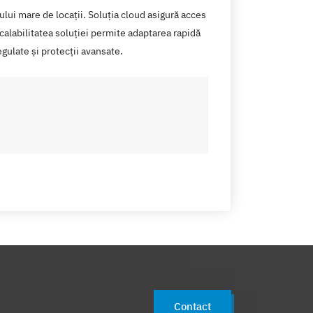
ui mare de locații. Soluția cloud asigură acces
Scalabilitatea soluției permite adaptarea rapidă
egulate și protecții avansate.
Contact