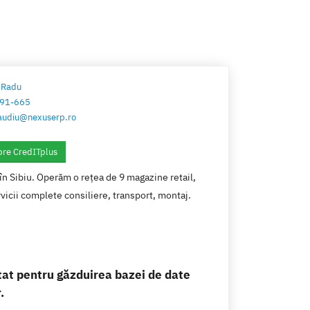
 Radu
91-665
audiu@nexuserp.ro
pre CredITplus
în Sibiu. Operăm o rețea de 9 magazine retail,
vicii complete consiliere, transport, montaj.
tat pentru găzduirea bazei de date
.