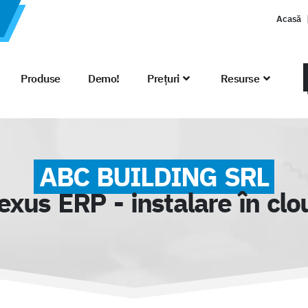
Acasă
Produse
Demo!
Prețuri
Resurse
ABC BUILDING SRL
exus ERP - instalare în clo