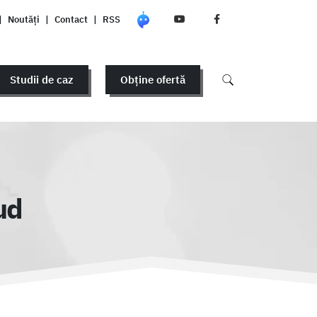
|
Noutăți
|
Contact
|
RSS
Studii de caz
Obține ofertă
ud