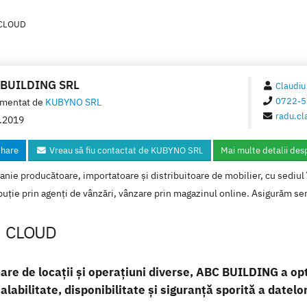
 CLOUD
 BUILDING SRL
Claudiu
0722-5
mentat de
KUBYNO SRL
radu.cl
.2019
hare
Vreau să fiu contactat de KUBYNO SRL
Mai multe detalii des
ie producătoare, importatoare și distribuitoare de mobilier, cu sediul 
buție prin agenți de vânzări, vânzare prin magazinul online. Asigurăm ser
N CLOUD
are de locații și operațiuni diverse, ABC BUILDING a op
labilitate, disponibilitate și siguranță sporită a datelor