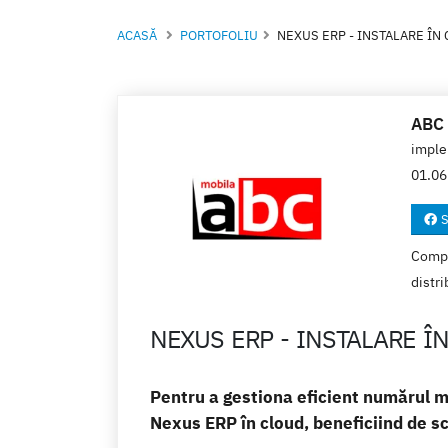
ACASĂ
PORTOFOLIU
NEXUS ERP - INSTALARE ÎN
ABC
imple
01.06
S
Compan
distri
NEXUS ERP - INSTALARE Î
Pentru a gestiona eficient numărul m
Nexus ERP în cloud, beneficiind de sca