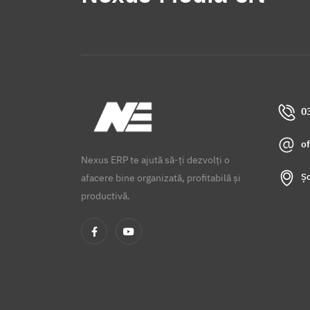
0
o
Nexus ERP te ajută să-ți dezvolți o
Șo
afacere bine organizată, profitabilă și
productivă.