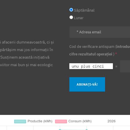
Săptămânal
Lunar
 afacerii dumneavoastră, ci și
Cod de verificare antispam (
introdu
părtășim mai jos informații în
cifre rezultatul operației
)
*
 Susținem această inițiativă
viitor mai bun și mai ecologic
=
ABONAȚI-VĂ!