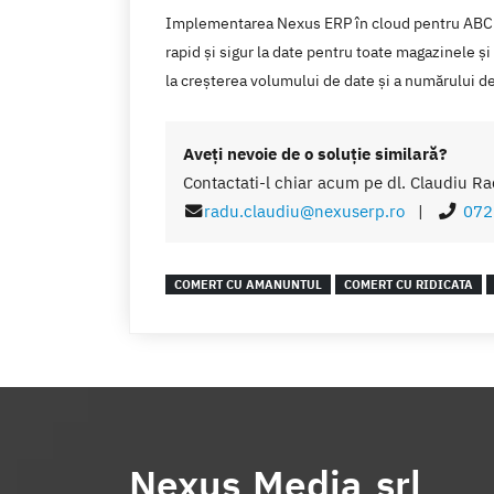
Implementarea Nexus ERP în cloud pentru ABC BU
rapid și sigur la date pentru toate magazinele și
la creșterea volumului de date și a numărului de 
Aveţi nevoie de o soluţie similară?
Contactati-l chiar acum pe dl. Claudiu Ra
radu.claudiu@nexuserp.ro
|
072
COMERT CU AMANUNTUL
COMERT CU RIDICATA
Nexus Media srl