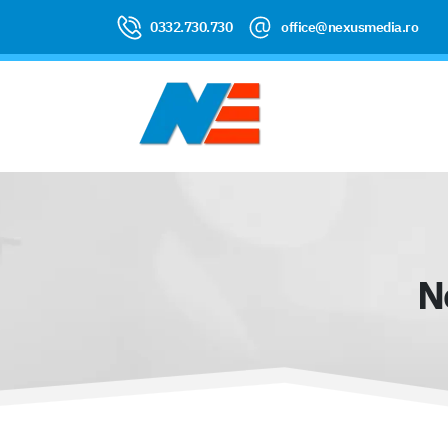
0332.730.730
office@nexusmedia.ro
N