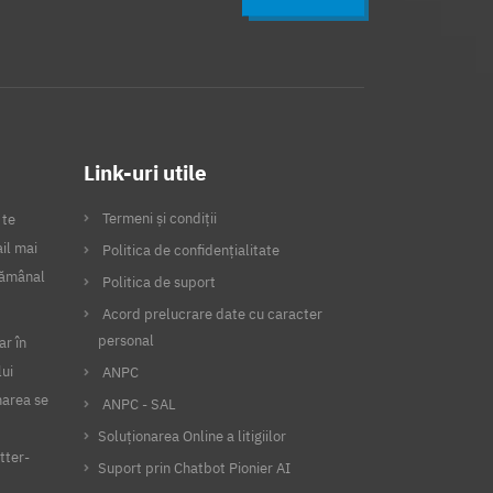
Link-uri utile
Termeni și condiții
 te
il mai
Politica de confidențialitate
ptămânal
Politica de suport
Acord prelucrare date cu caracter
personal
ar în
lui
ANPC
narea se
ANPC - SAL
Soluționarea Online a litigiilor
tter-
Suport prin Chatbot Pionier AI