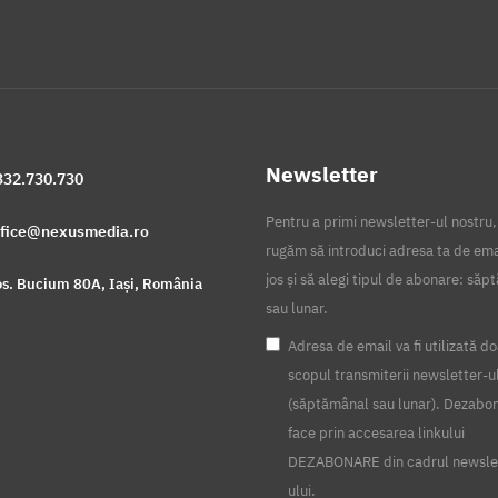
Newsletter
332.730.730
Pentru a primi newsletter-ul nostru,
ffice@nexusmedia.ro
rugăm să introduci adresa ta de ema
jos și să alegi tipul de abonare: să
s. Bucium 80A, Iași, România
sau lunar.
Adresa de email va fi utilizată do
scopul transmiterii newsletter-u
(săptămânal sau lunar). Dezabo
face prin accesarea linkului
DEZABONARE din cadrul newsle
ului.