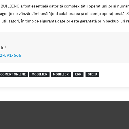
ILDING a fost esențială datorită complexității operațiunilor și numărul
 agenții de vânzări, îmbunătățind colaborarea și eficiența operațională. 
utilizatori, în timp ce siguranța datelor este garantată prin backup-uri r
du!
2-591-665
COMERT ONLINE
MOBILIER
MOBILIER
ERP
SIBIU