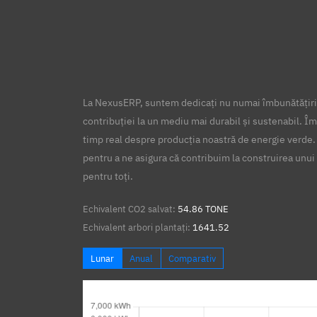
La NexusERP, suntem dedicați nu numai îmbunătățirii
contribuției la un mediu mai durabil și sustenabil. Îm
timp real despre producția noastră de energie verde.
pentru a ne asigura că contribuim la construirea unui 
pentru toți.
Echivalent CO2 salvat:
54.86 TONE
Echivalent arbori plantați:
1641.52
Lunar
Anual
Comparativ