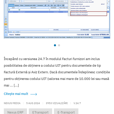
Începând cu versiunea 24.7 în modulul Facturi furnizori am inclus
posibilitatea de obținere a codului UIT pentru documentele de tip
Factură Externă și Aviz Extern. Dacă documentele îndeplinesc condițiile
pentru obținerea codului UIT (valorea mai mare de 10.000 lei sau masă
mai ... [...]
Citește mai mult
NEXUS MEDIA
|
5 AUG 2024
|
3953 VIZUALIZĂRI
|
V.24.7
Nexus ERP
ETransport
E-Transport