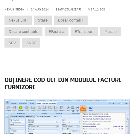
NEXUS MEDIA
|
14 AUG 2024
|
3265 VIZUALIZĂRI
|
V.24.11.108
Nexus ERP
Stare
Dosar contabil
Dosare contabile
EFactura
ETransport
Mesaje
SPV
ANAF
OBȚINERE COD UIT DIN MODULUL FACTURI
FURNIZORI