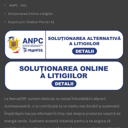
ANPC - SAL
Soluționarea Online a litigiilor
Suport prin Chatbot Pionier AI
La NexusERP, suntem dedicați nu numai îmbunătățirii afacerii
dumneavoastră, ci și contribuției la un mediu mai durabil și sustenabil.
Împărtășim mai jos informații în timp real despre producția noastră de
energie verde. Susținem această inițiativă pentru a ne asigura că