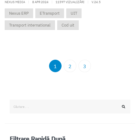
NEXUS MEDIA
|
8 APR 2024
|
11597 VIZUALIZĂRI
|
V.24.5
Nexus ERP
ETransport
UIT
Transport international
Cod uit
1
2
3
Filtrare Rapidă După