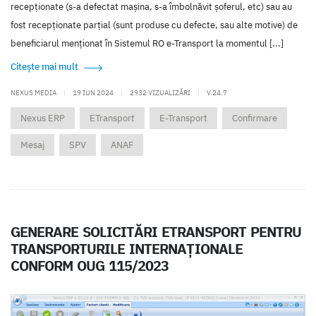
recepţionate (s-a defectat mașina, s-a îmbolnăvit șoferul, etc) sau au
fost recepţionate parţial (sunt produse cu defecte, sau alte motive) de
beneficiarul menţionat în Sistemul RO e-Transport la momentul [...]
Citește mai mult
NEXUS MEDIA
|
19 IUN 2024
|
2932 VIZUALIZĂRI
|
V.24.7
Nexus ERP
ETransport
E-Transport
Confirmare
Mesaj
SPV
ANAF
GENERARE SOLICITĂRI ETRANSPORT PENTRU
TRANSPORTURILE INTERNAȚIONALE
CONFORM OUG 115/2023