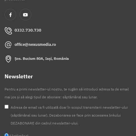
0332.730.730
office@nexusmedia.ro
Șos. Bucium 80A, Iași, România
Newsletter
Pentru a primi newsletter-ul nostru, te rugăm să introduci adresa ta de email
mai jos și să alegi tipul de abonare: săptămânal sau lunar.
Adresa de email va fi utilizată doar în scopul transmiterii newsletter-ului
(săptămânal sau lunar). Dezabonarea se face prin accesarea linkului
DEZABONARE din cadrul newsletter-ului.
Săptămânal