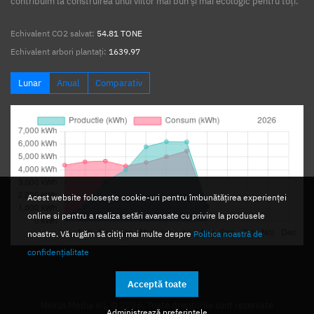
contribuim la construirea unui viitor mai bun și mai ecologic pentru toți.
Echivalent CO2 salvat:
54.81 TONE
Echivalent arbori plantați:
1639.97
Lunar
Anual
Comparativ
Acest website folosește cookie-uri pentru îmbunătățirea experienței
online si pentru a realiza setări avansate cu privire la produsele
noastre. Vă rugăm să citiți mai multe despre
Politica noastră de
confidențialitate
Acceptă toate
Nexus Media srl. © 2026. Toate drepturile sunt rezervate
Administrează preferințele