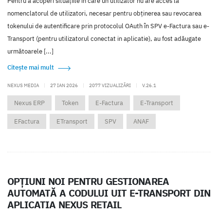
Pentru a acoperi situațiile în care un utilizator nu are acces la
nomenclatorul de utilizatori, necesar pentru obținerea sau revocarea
tokenului de autentificare prin protocolul OAuth în SPV e-Factura sau e-
Transport (pentru utilizatorul conectat in aplicatie), au fost adăugate
următoarele [...]
Citește mai mult
NEXUS MEDIA
|
27 IAN 2026
|
2077 VIZUALIZĂRI
|
V.26.1
Nexus ERP
Token
E-Factura
E-Transport
EFactura
ETransport
SPV
ANAF
OPȚIUNI NOI PENTRU GESTIONAREA
AUTOMATĂ A CODULUI UIT E-TRANSPORT DIN
APLICATIA NEXUS RETAIL