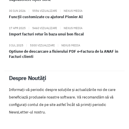
30 IUN 2026
|
5556 VIZUALIZARI
|
NEXUS MEDIA
Funcții customizate cu ajutorul Pionier AI
17 APR 2025
|
5460 VIZUALIZARI
|
NEXUS MEDIA
Import facturi retur în baza unui bon fiscal
3 IUL 2025
|
5300 VIZUALIZARI
|
NEXUS MEDIA
Optiune de descarcare a fisierului PDF e-Factura de la ANAF in
Facturi clienti
Despre Noutăți
Informați-vă periodic despre soluțiile și actualizările noi de care
beneficiază produsele noastre software. Vă recomandăm să vă
configurați contul de pe site astfel încât să primiți periodic
NewsLetter-ul nostru.