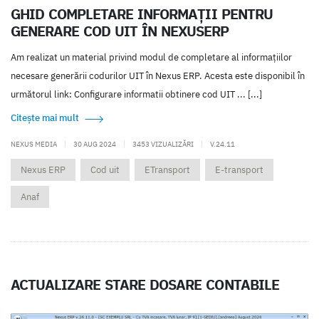
GHID COMPLETARE INFORMAȚII PENTRU
GENERARE COD UIT ÎN NEXUSERP
Am realizat un material privind modul de completare al informațiilor
necesare generării codurilor UIT în Nexus ERP. Acesta este disponibil în
următorul link: Configurare informatii obtinere cod UIT ... [...]
Citește mai mult
NEXUS MEDIA
|
30 AUG 2024
|
3453 VIZUALIZĂRI
|
V.24.11
Nexus ERP
Cod uit
ETransport
E-transport
Anaf
ACTUALIZARE STARE DOSARE CONTABILE