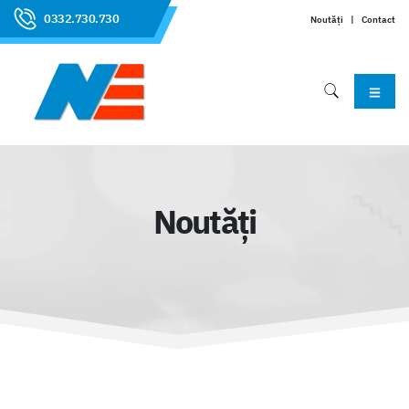
0332.730.730
Noutăți
|
Contact
Noutăți