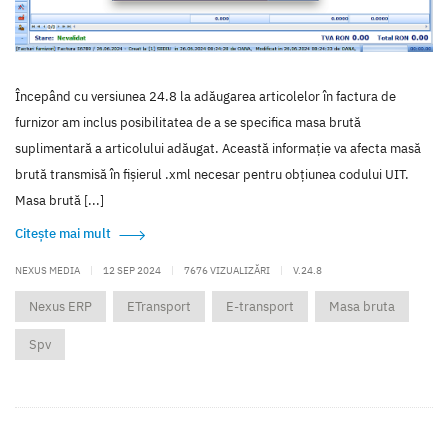
Începând cu versiunea 24.8 la adăugarea articolelor în factura de
furnizor am inclus posibilitatea de a se specifica masa brută
suplimentară a articolului adăugat. Această informație va afecta masă
brută transmisă în fișierul .xml necesar pentru obțiunea codului UIT.
Masa brută [...]
Citește mai mult
NEXUS MEDIA
|
12 SEP 2024
|
7676 VIZUALIZĂRI
|
V.24.8
Nexus ERP
ETransport
E-transport
Masa bruta
Spv