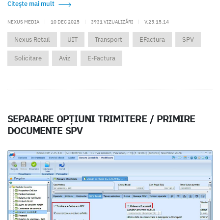
Citește mai mult
NEXUS MEDIA
|
10 DEC 2025
|
3931 VIZUALIZĂRI
|
V.25.15.14
Nexus Retail
UIT
Transport
EFactura
SPV
Solicitare
Aviz
E-Factura
SEPARARE OPȚIUNI TRIMITERE / PRIMIRE
DOCUMENTE SPV