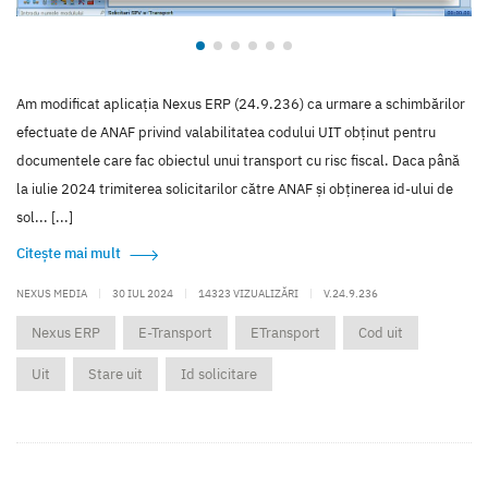
Am modificat aplicația Nexus ERP (24.9.236) ca urmare a schimbărilor
efectuate de ANAF privind valabilitatea codului UIT obținut pentru
documentele care fac obiectul unui transport cu risc fiscal. Daca până
la iulie 2024 trimiterea solicitarilor către ANAF și obținerea id-ului de
sol... [...]
Citește mai mult
NEXUS MEDIA
|
30 IUL 2024
|
14323 VIZUALIZĂRI
|
V.24.9.236
Nexus ERP
E-Transport
ETransport
Cod uit
Uit
Stare uit
Id solicitare