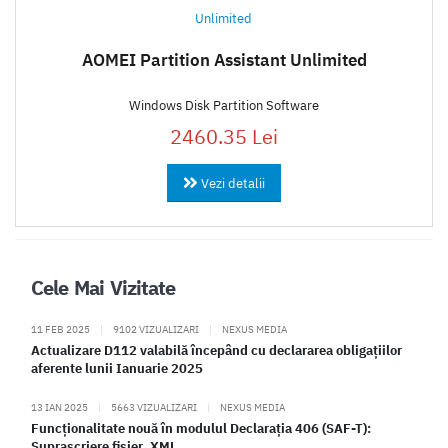
AOMEI Partition Assistant Unlimited
Windows Disk Partition Software
2460.35 Lei
Vezi detalii
Cele Mai Vizitate
11 FEB 2025
|
9102 VIZUALIZARI
|
NEXUS MEDIA
Actualizare D112 valabilă începând cu declararea obligațiilor
aferente lunii Ianuarie 2025
13 IAN 2025
|
5663 VIZUALIZARI
|
NEXUS MEDIA
Funcționalitate nouă în modulul Declarația 406 (SAF-T):
Suprascriere fișier .XML