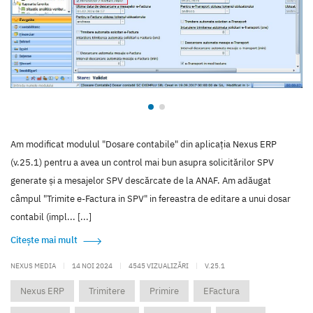
Am modificat modulul "Dosare contabile" din aplicația Nexus ERP
(v.25.1) pentru a avea un control mai bun asupra solicitărilor SPV
generate și a mesajelor SPV descărcate de la ANAF. Am adăugat
câmpul "Trimite e-Factura in SPV" in fereastra de editare a unui dosar
contabil (impl... [...]
Citește mai mult
NEXUS MEDIA
|
14 NOI 2024
|
4545 VIZUALIZĂRI
|
V.25.1
Nexus ERP
Trimitere
Primire
EFactura